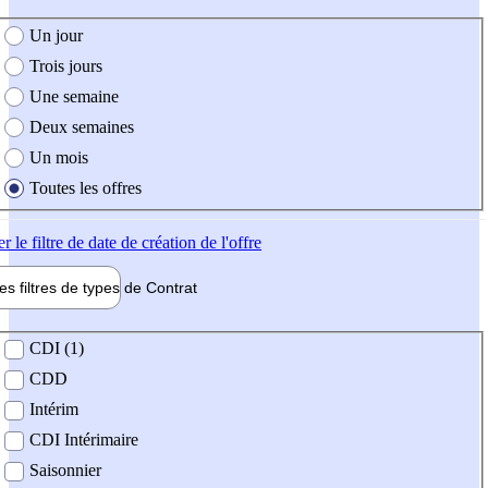
e création de l'offre
Un jour
Trois jours
Une semaine
Deux semaines
Un mois
Toutes les offres
er
le filtre de date de création de l'offre
les filtres de types de
Contrat
de contrat
CDI (1)
CDD
Intérim
CDI Intérimaire
Saisonnier