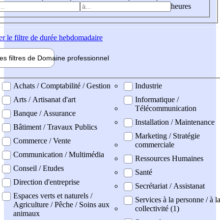
heures
er
le filtre de durée hebdomadaire
les filtres de
Domaine pro
fessionnel
ne professionel
Achats / Comptabilité / Gestion
Industrie
Arts / Artisanat d'art
Informatique /
Télécommunication
Banque / Assurance
Installation / Maintenance
Bâtiment / Travaux Publics
Marketing / Stratégie
Commerce / Vente
commerciale
Communication / Multimédia
Ressources Humaines
Conseil / Etudes
Santé
Direction d'entreprise
Secrétariat / Assistanat
Espaces verts et naturels /
Services à la personne / à l
Agriculture / Pêche / Soins aux
collectivité (1)
animaux