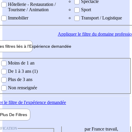
Spectacle
Hôtellerie - Restauration /
Tourisme / Animation
Sport
Immobilier
Transport / Logistique
Appliquer
le filtre du domaine professi
es filtres liés à l'
Expérience
demandée
ience demandée
Moins de 1 an
De 1 à 3 ans (1)
Plus de 3 ans
Non renseignée
er
le filtre de l'expérience demandée
Plus De
Filtres
IFICATION
par France travail,