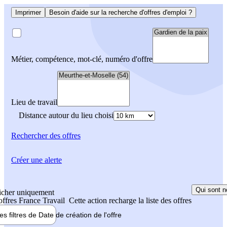
Imprimer
Besoin d'aide sur la recherche d'offres d'emploi ?
Métier, compétence, mot-clé, numéro d'offre
Lieu de travail
Distance autour du lieu choisi
Rechercher
des offres
Créer une alerte
Qui sont n
icher uniquement
 offres France Travail
Cette action recharge la liste des offres
les filtres de
Date de création
de l'offre