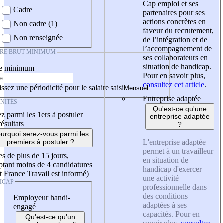
Cap emploi et ses
Cadre
partenaires pour ses
actions concrètes en
Non cadre (1)
faveur du recrutement,
Non renseignée
de l’intégration et de
l’accompagnement de
IRE BRUT MINIMUM
ses collaborateurs en
situation de handicap.
re minimum
Pour en savoir plus,
consultez cet article
.
ssez une périodicité pour le salaire saisi
Entreprise adaptée
NITÉS
Qu'est-ce qu'une
z parmi les 1ers à postuler
entreprise adaptée
résultats
?
urquoi serez-vous parmi les
L'entreprise adaptée
premiers à postuler ?
permet à un travailleur
es de plus de 15 jours,
en situation de
tant moins de 4 candidatures
handicap d'exercer
t France Travail est informé)
une activité
ICAP
professionnelle dans
des conditions
Employeur handi-
adaptées à ses
engagé
capacités. Pour en
Qu'est-ce qu'un
savoir plus,
consultez