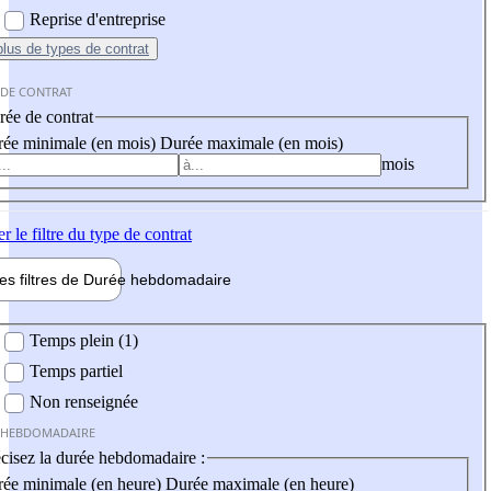
Reprise d'entreprise
plus
de types de contrat
 DE CONTRAT
ée de contrat
ée minimale (en mois)
Durée maximale (en mois)
mois
er
le filtre du type de contrat
les filtres de
Durée hebdo
madaire
 hebdomadaire
Temps plein (1)
Temps partiel
Non renseignée
 HEBDOMADAIRE
cisez la durée hebdomadaire :
ée minimale (en heure)
Durée maximale (en heure)