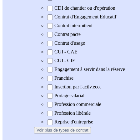
CDI de chantier ou d'opération
Contrat d'Engagement Educatif
Contrat intermittent
Contrat pacte
Contrat d'usage
CUI - CAE
CUI - CIE
Engagement à servir dans la réserve
Franchise
Insertion par l'activ.éco.
Portage salarial
Profession commerciale
Profession libérale
Reprise d'entreprise
Voir plus
de types de contrat