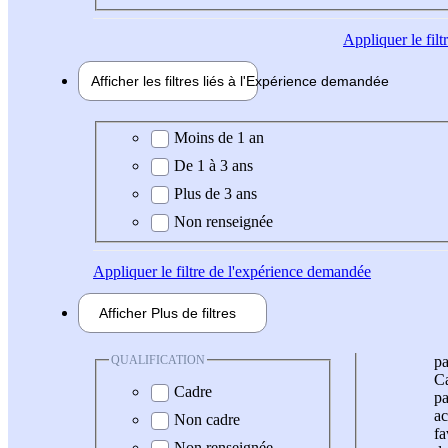
Appliquer
le fil
Afficher les filtres liés à l'
Expérience
demandée
Expérience demandée
Moins de 1 an
De 1 à 3 ans
Plus de 3 ans
Non renseignée
Appliquer
le filtre de l'expérience demandée
Afficher
Plus de
filtres
QUALIFICATION
pa
Ca
Cadre
pa
ac
Non cadre
fa
Non renseignée