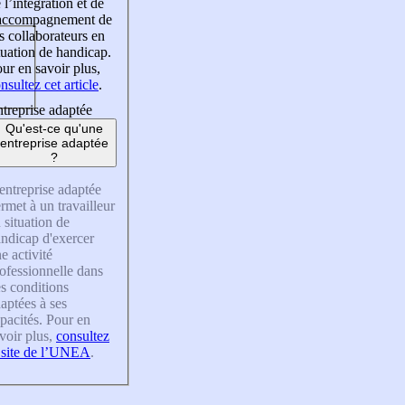
 l’intégration et de
’accompagnement de
s collaborateurs en
tuation de handicap.
ur en savoir plus,
nsultez cet article
.
treprise adaptée
Qu'est-ce qu'une
entreprise adaptée
?
entreprise adaptée
rmet à un travailleur
 situation de
ndicap d'exercer
e activité
ofessionnelle dans
s conditions
aptées à ses
pacités. Pour en
voir plus,
consultez
 site de l’UNEA
.