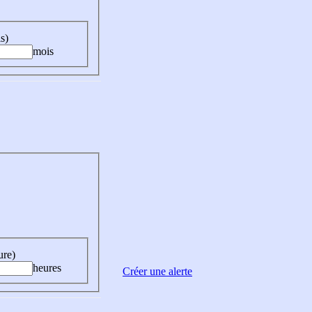
s)
mois
ure)
heures
Créer une alerte