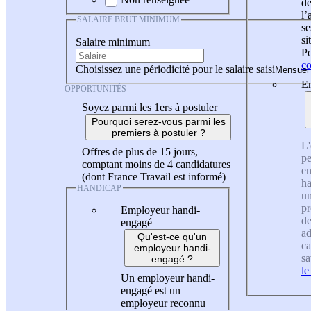
de
l
SALAIRE BRUT MINIMUM
se
si
Salaire minimum
Po
co
Choisissez une périodicité pour le salaire saisi
En
OPPORTUNITÉS
Soyez parmi les 1ers à postuler
Pourquoi serez-vous parmi les
premiers à postuler ?
L'
Offres de plus de 15 jours,
pe
comptant moins de 4 candidatures
en
(dont France Travail est informé)
ha
HANDICAP
un
pr
Employeur handi-
de
engagé
ad
Qu'est-ce qu'un
ca
employeur handi-
sa
engagé ?
le
Un employeur handi-
engagé est un
employeur reconnu