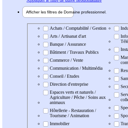
Appliquer
le filtre de durée hebdomadaire
Afficher les filtres de
Domaine pro
fessionnel
Domaine professionel
Achats / Comptabilité / Gestion
Indu
Arts / Artisanat d'art
Info
Tél
Banque / Assurance
Inst
Bâtiment / Travaux Publics
Mark
Commerce / Vente
com
Communication / Multimédia
Res
Conseil / Etudes
San
Direction d'entreprise
Secr
Espaces verts et naturels /
Serv
Agriculture / Pêche / Soins aux
coll
animaux
Spe
Hôtellerie - Restauration /
Tourisme / Animation
Spo
Immobilier
Tran