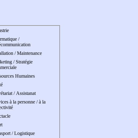
strie
rmatique /
écommunication
allation / Maintenance
eting / Stratégie
merciale
sources Humaines
té
étariat / Assistanat
ices à la personne / à la
ectivité
ctacle
rt
sport / Logistique