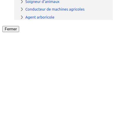
Fermer
Fermer
le détail de l'offre
/
Offre
sur
Offre précéden