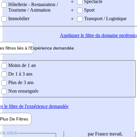
Spectacle
Hôtellerie - Restauration /
Tourisme / Animation
Sport
Immobilier
Transport / Logistique
Appliquer
le filtre du domaine professi
es filtres liés à l'
Expérience
demandée
ience demandée
Moins de 1 an
De 1 à 3 ans
Plus de 3 ans
Non renseignée
er
le filtre de l'expérience demandée
Plus De
Filtres
IFICATION
par France travail,