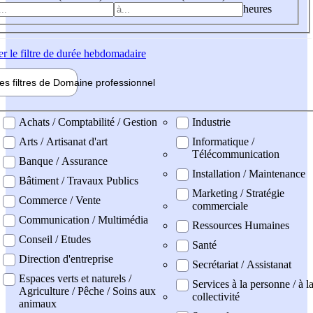
heures
er
le filtre de durée hebdomadaire
les filtres de
Domaine pro
fessionnel
ne professionel
Achats / Comptabilité / Gestion
Industrie
Arts / Artisanat d'art
Informatique /
Télécommunication
Banque / Assurance
Installation / Maintenance
Bâtiment / Travaux Publics
Marketing / Stratégie
Commerce / Vente
commerciale
Communication / Multimédia
Ressources Humaines
Conseil / Etudes
Santé
Direction d'entreprise
Secrétariat / Assistanat
Espaces verts et naturels /
Services à la personne / à l
Agriculture / Pêche / Soins aux
collectivité
animaux