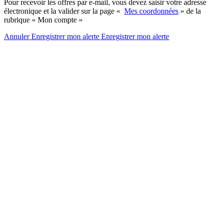
Pour recevoir les offres par e-mail, vous devez saisir votre adresse
électronique et la valider sur la page «
Mes coordonnées
» de la
rubrique « Mon compte »
Annuler
Enregistrer mon alerte
Enregistrer
mon alerte