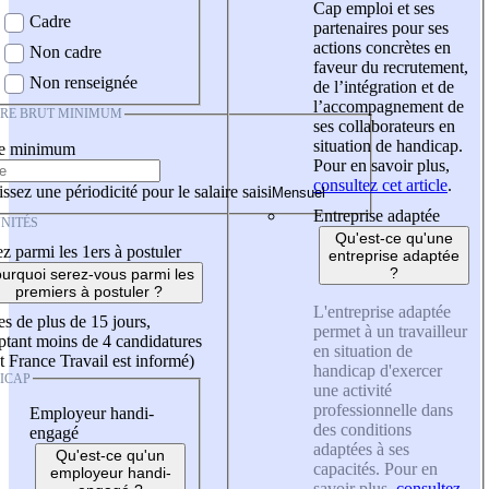
Cap emploi et ses
Cadre
partenaires pour ses
actions concrètes en
Non cadre
faveur du recrutement,
Non renseignée
de l’intégration et de
l’accompagnement de
IRE BRUT MINIMUM
ses collaborateurs en
situation de handicap.
re minimum
Pour en savoir plus,
consultez cet article
.
ssez une périodicité pour le salaire saisi
Entreprise adaptée
NITÉS
Qu'est-ce qu'une
z parmi les 1ers à postuler
entreprise adaptée
?
urquoi serez-vous parmi les
premiers à postuler ?
L'entreprise adaptée
es de plus de 15 jours,
permet à un travailleur
tant moins de 4 candidatures
en situation de
t France Travail est informé)
handicap d'exercer
ICAP
une activité
professionnelle dans
Employeur handi-
des conditions
engagé
adaptées à ses
Qu'est-ce qu'un
capacités. Pour en
employeur handi-
savoir plus,
consultez