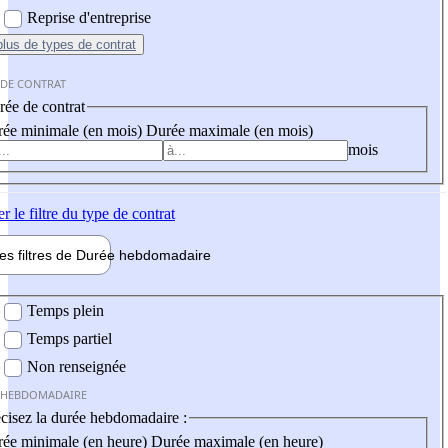
Reprise d'entreprise
plus
de types de contrat
 DE CONTRAT
ée de contrat
ée minimale (en mois)
Durée maximale (en mois)
mois
er
le filtre du type de contrat
les filtres de
Durée hebdo
madaire
 hebdomadaire
Temps plein
Temps partiel
Non renseignée
 HEBDOMADAIRE
cisez la durée hebdomadaire :
ée minimale (en heure)
Durée maximale (en heure)