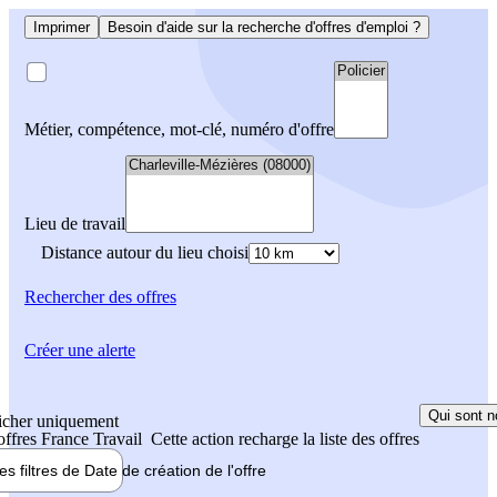
Imprimer
Besoin d'aide sur la recherche d'offres d'emploi ?
Métier, compétence, mot-clé, numéro d'offre
Lieu de travail
Distance autour du lieu choisi
Rechercher
des offres
Créer une alerte
Qui sont n
icher uniquement
 offres France Travail
Cette action recharge la liste des offres
les filtres de
Date de création
de l'offre