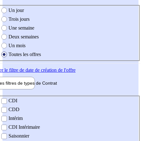
e création de l'offre
Un jour
Trois jours
Une semaine
Deux semaines
Un mois
Toutes les offres
er
le filtre de date de création de l'offre
les filtres de types de
Contrat
de contrat
CDI
CDD
Intérim
CDI Intérimaire
Saisonnier