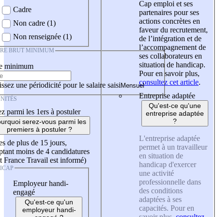
Cap emploi et ses
Cadre
partenaires pour ses
actions concrètes en
Non cadre (1)
faveur du recrutement,
Non renseignée (1)
de l’intégration et de
l’accompagnement de
IRE BRUT MINIMUM
ses collaborateurs en
situation de handicap.
re minimum
Pour en savoir plus,
consultez cet article
.
ssez une périodicité pour le salaire saisi
Entreprise adaptée
NITÉS
Qu'est-ce qu'une
z parmi les 1ers à postuler
entreprise adaptée
?
urquoi serez-vous parmi les
premiers à postuler ?
L'entreprise adaptée
es de plus de 15 jours,
permet à un travailleur
tant moins de 4 candidatures
en situation de
t France Travail est informé)
handicap d'exercer
ICAP
une activité
professionnelle dans
Employeur handi-
des conditions
engagé
adaptées à ses
Qu'est-ce qu'un
capacités. Pour en
employeur handi-
savoir plus,
consultez