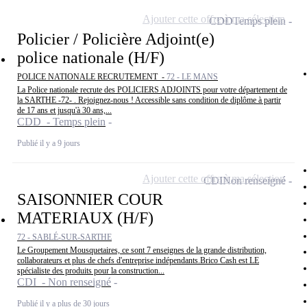
Ajouter cette offre à ma sélection
CDD
Temps plein
Policier / Policière Adjoint(e)
police nationale (H/F)
POLICE NATIONALE RECRUTEMENT -
72 - LE MANS
La Police nationale recrute des POLICIERS ADJOINTS pour votre département de
la SARTHE -72- . Rejoignez-nous ! Accessible sans condition de diplôme à partir
de 17 ans et jusqu'à 30 ans,...
CDD - Temps plein
Publié il y a 9 jours
Ajouter cette offre à ma sélection
CDI
Non renseigné
SAISONNIER COUR
MATERIAUX (H/F)
72 - SABLÉ-SUR-SARTHE
Le Groupement Mousquetaires, ce sont 7 enseignes de la grande distribution,
collaborateurs et plus de chefs d'entreprise indépendants.Brico Cash est LE
spécialiste des produits pour la construction...
CDI - Non renseigné
Publié il y a plus de 30 jours