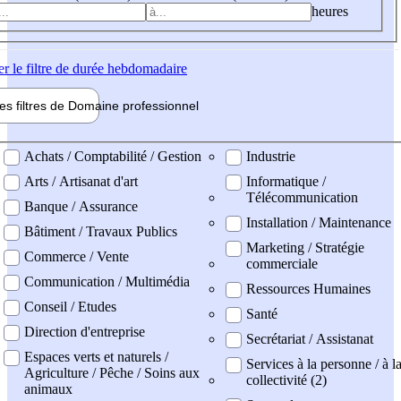
heures
er
le filtre de durée hebdomadaire
les filtres de
Domaine pro
fessionnel
ne professionel
Achats / Comptabilité / Gestion
Industrie
Arts / Artisanat d'art
Informatique /
Télécommunication
Banque / Assurance
Installation / Maintenance
Bâtiment / Travaux Publics
Marketing / Stratégie
Commerce / Vente
commerciale
Communication / Multimédia
Ressources Humaines
Conseil / Etudes
Santé
Direction d'entreprise
Secrétariat / Assistanat
Espaces verts et naturels /
Services à la personne / à l
Agriculture / Pêche / Soins aux
collectivité (2)
animaux