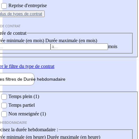
Reprise d'entreprise
plus
de types de contrat
 DE CONTRAT
ée de contrat
ée minimale (en mois)
Durée maximale (en mois)
mois
er
le filtre du type de contrat
les filtres de
Durée hebdo
madaire
 hebdomadaire
Temps plein (1)
Temps partiel
Non renseignée (1)
 HEBDOMADAIRE
cisez la durée hebdomadaire :
ée minimale (en heure)
Durée maximale (en heure)