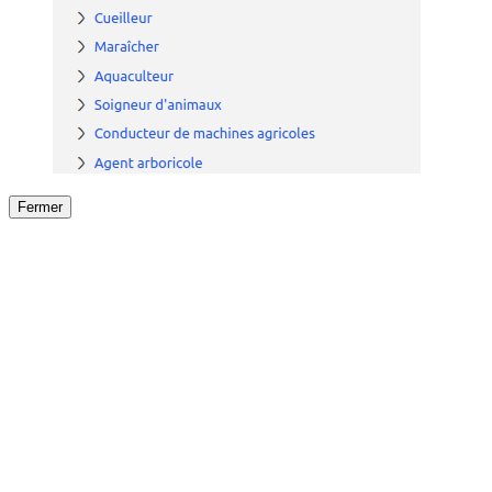
Fermer
Fermer
le détail de l'offre
/
Offre
sur
Offre précéden