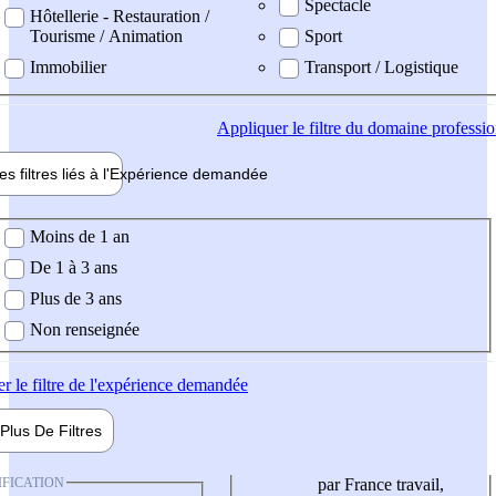
Spectacle
Hôtellerie - Restauration /
Tourisme / Animation
Sport
Immobilier
Transport / Logistique
Appliquer
le filtre du domaine professi
es filtres liés à l'
Expérience
demandée
ience demandée
Moins de 1 an
De 1 à 3 ans
Plus de 3 ans
Non renseignée
er
le filtre de l'expérience demandée
Plus De
Filtres
IFICATION
par France travail,