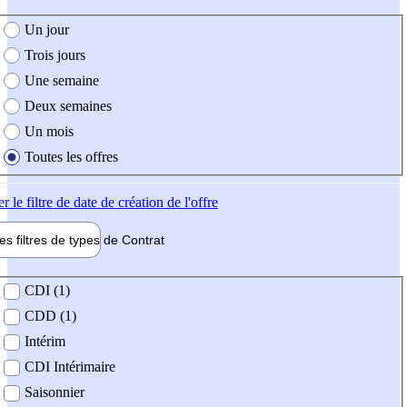
e création de l'offre
Un jour
Trois jours
Une semaine
Deux semaines
Un mois
Toutes les offres
er
le filtre de date de création de l'offre
les filtres de types de
Contrat
de contrat
CDI (1)
CDD (1)
Intérim
CDI Intérimaire
Saisonnier