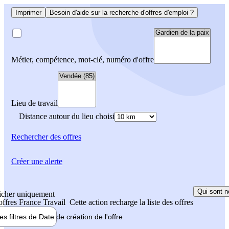
Imprimer
Besoin d'aide sur la recherche d'offres d'emploi ?
Métier, compétence, mot-clé, numéro d'offre
Lieu de travail
Distance autour du lieu choisi
Rechercher
des offres
Créer une alerte
Qui sont n
icher uniquement
 offres France Travail
Cette action recharge la liste des offres
les filtres de
Date de création
de l'offre