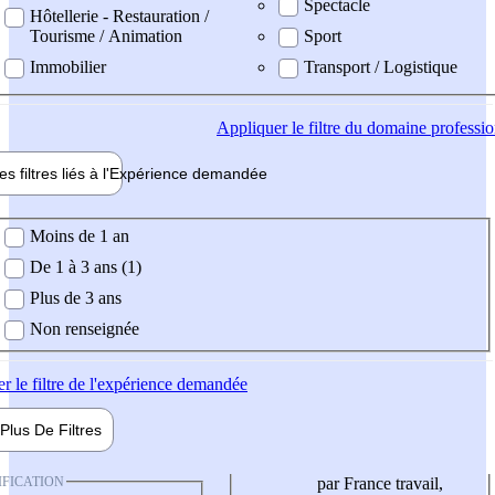
Spectacle
Hôtellerie - Restauration /
Tourisme / Animation
Sport
Immobilier
Transport / Logistique
Appliquer
le filtre du domaine professi
es filtres liés à l'
Expérience
demandée
ience demandée
Moins de 1 an
De 1 à 3 ans (1)
Plus de 3 ans
Non renseignée
er
le filtre de l'expérience demandée
Plus De
Filtres
IFICATION
par France travail,