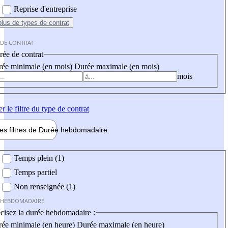
Reprise d'entreprise
plus
de types de contrat
 DE CONTRAT
ée de contrat
ée minimale (en mois)
Durée maximale (en mois)
mois
er
le filtre du type de contrat
les filtres de
Durée hebdo
madaire
 hebdomadaire
Temps plein (1)
Temps partiel
Non renseignée (1)
 HEBDOMADAIRE
cisez la durée hebdomadaire :
ée minimale (en heure)
Durée maximale (en heure)