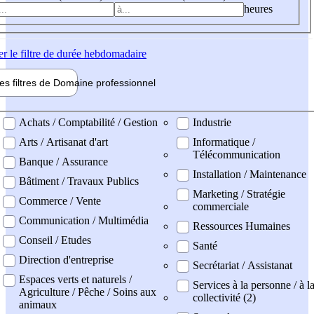
heures
er
le filtre de durée hebdomadaire
les filtres de
Domaine pro
fessionnel
ne professionel
Achats / Comptabilité / Gestion
Industrie
Arts / Artisanat d'art
Informatique /
Télécommunication
Banque / Assurance
Installation / Maintenance
Bâtiment / Travaux Publics
Marketing / Stratégie
Commerce / Vente
commerciale
Communication / Multimédia
Ressources Humaines
Conseil / Etudes
Santé
Direction d'entreprise
Secrétariat / Assistanat
Espaces verts et naturels /
Services à la personne / à l
Agriculture / Pêche / Soins aux
collectivité (2)
animaux