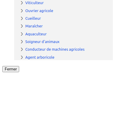
Fermer
Fermer
le détail de l'offre
/
Offre
sur
Offre précéden