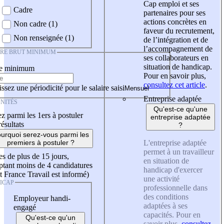
Cap emploi et ses
Cadre
partenaires pour ses
actions concrètes en
Non cadre (1)
faveur du recrutement,
Non renseignée (1)
de l’intégration et de
l’accompagnement de
IRE BRUT MINIMUM
ses collaborateurs en
situation de handicap.
re minimum
Pour en savoir plus,
consultez cet article
.
ssez une périodicité pour le salaire saisi
Entreprise adaptée
NITÉS
Qu'est-ce qu'une
z parmi les 1ers à postuler
entreprise adaptée
résultats
?
urquoi serez-vous parmi les
L'entreprise adaptée
premiers à postuler ?
permet à un travailleur
es de plus de 15 jours,
en situation de
tant moins de 4 candidatures
handicap d'exercer
t France Travail est informé)
une activité
ICAP
professionnelle dans
des conditions
Employeur handi-
adaptées à ses
engagé
capacités. Pour en
Qu'est-ce qu'un
savoir plus,
consultez