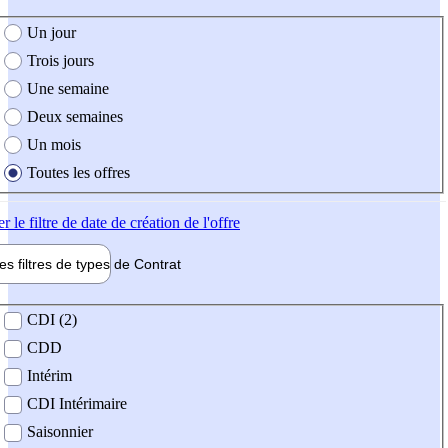
e création de l'offre
Un jour
Trois jours
Une semaine
Deux semaines
Un mois
Toutes les offres
er
le filtre de date de création de l'offre
les filtres de types de
Contrat
de contrat
CDI (2)
CDD
Intérim
CDI Intérimaire
Saisonnier