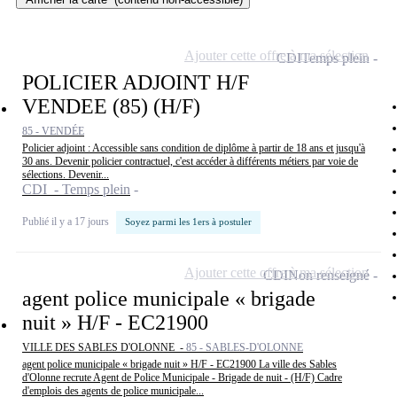
Ajouter cette offre à ma sélection
CDI
Temps plein
POLICIER ADJOINT H/F
VENDEE (85) (H/F)
85 - VENDÉE
Policier adjoint : Accessible sans condition de diplôme à partir de 18 ans et jusqu'à
30 ans. Devenir policier contractuel, c'est accéder à différents métiers par voie de
sélections. Devenir...
CDI - Temps plein
Publié il y a 17 jours
Soyez parmi les 1ers à postuler
Ajouter cette offre à ma sélection
CDI
Non renseigné
agent police municipale « brigade
nuit » H/F - EC21900
VILLE DES SABLES D'OLONNE -
85 - SABLES-D'OLONNE
agent police municipale « brigade nuit » H/F - EC21900 La ville des Sables
d'Olonne recrute Agent de Police Municipale - Brigade de nuit - (H/F) Cadre
d'emplois des agents de police municipale...