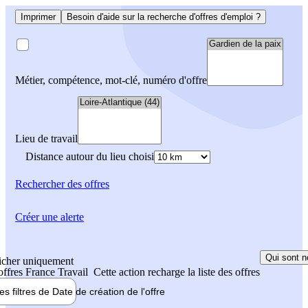
Imprimer
Besoin d'aide sur la recherche d'offres d'emploi ?
Métier, compétence, mot-clé, numéro d'offre
Lieu de travail
Distance autour du lieu choisi
Rechercher
des offres
Créer une alerte
Qui sont n
icher uniquement
 offres France Travail
Cette action recharge la liste des offres
les filtres de
Date de création
de l'offre