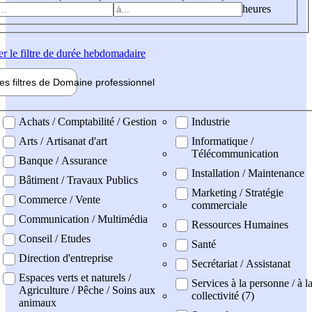
heures
er
le filtre de durée hebdomadaire
les filtres de
Domaine pro
fessionnel
ne professionel
Achats / Comptabilité / Gestion
Industrie
Arts / Artisanat d'art
Informatique /
Télécommunication
Banque / Assurance
Installation / Maintenance
Bâtiment / Travaux Publics
Marketing / Stratégie
Commerce / Vente
commerciale
Communication / Multimédia
Ressources Humaines
Conseil / Etudes
Santé
Direction d'entreprise
Secrétariat / Assistanat
Espaces verts et naturels /
Services à la personne / à l
Agriculture / Pêche / Soins aux
collectivité (7)
animaux