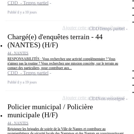
CDD - Temps partiel
Publié il y a 10 jours
Ajouter cette offre à ma sélection
CDD
Temps partiel
Chargé(e) d'enquêtes terrain - 44
(NANTES) (H/F)
44 - NANTES
RESPONSABILITÉS : Vous recherchez une activité complémentaire ? Vous
n'aimez pas la routine ? Vous recherchez une mission concrète, sur le terrain au
contact des particuliers, pour contribuer aux...
CDD - Temps partiel
Publié il y a 19 jours
Ajouter cette offre à ma sélection
CDI
Non renseigné
Policier municipal / Policière
municipale (H/F)
44 - NANTES
Rejoignez les brigades de soirée de la Ville de Nantes et contribuez au
projetambitieux de sécurité locale des Nantaises et des Nantais en vousinvestissant