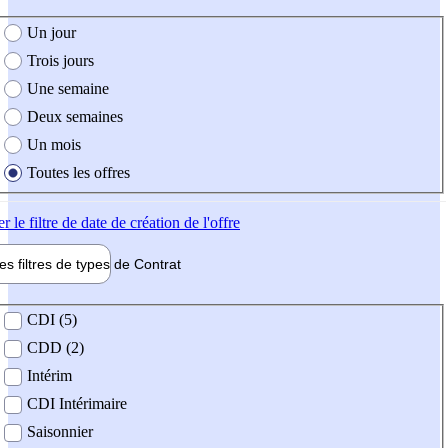
e création de l'offre
Un jour
Trois jours
Une semaine
Deux semaines
Un mois
Toutes les offres
er
le filtre de date de création de l'offre
les filtres de types de
Contrat
de contrat
CDI (5)
CDD (2)
Intérim
CDI Intérimaire
Saisonnier