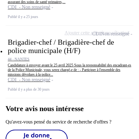
assurant des soins de santé primaires,...
CDI - Non renseigné
Publié il y a 25 jours
Ajouter cette offre à ma sélection
CDI
Non renseigné
Brigadier-chef / Brigadière-chef de
police municipale (H/F)
44 - NANTES
Candidature à envoyer avant le 25 avril 2025 Sous la responsabilité des encadrant-es
de la Police Municipale, vous serez chargé-e de : - Participer à l'ensemble des
missions dévolues à la police...
CDI - Non renseigné
Publié il y a plus de 30 jours
Votre avis nous intéresse
Qu'avez-vous pensé du service de recherche d'offres ?