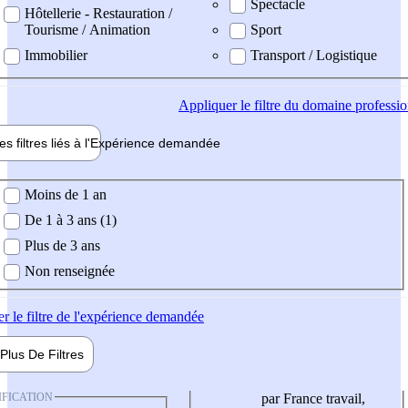
Spectacle
Hôtellerie - Restauration /
Tourisme / Animation
Sport
Immobilier
Transport / Logistique
Appliquer
le filtre du domaine professi
es filtres liés à l'
Expérience
demandée
ience demandée
Moins de 1 an
De 1 à 3 ans (1)
Plus de 3 ans
Non renseignée
er
le filtre de l'expérience demandée
Plus De
Filtres
IFICATION
par France travail,