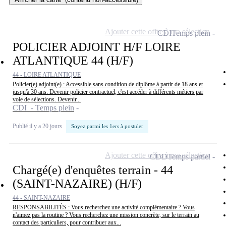
Ajouter cette offre à ma sélection
CDI
Temps plein
POLICIER ADJOINT H/F LOIRE
ATLANTIQUE 44 (H/F)
44 - LOIRE ATLANTIQUE
Policier(e) adjoint(e) : Accessible sans condition de diplôme à partir de 18 ans et
jusqu'à 30 ans. Devenir policier contractuel, c'est accéder à différents métiers par
voie de sélections. Devenir...
CDI - Temps plein
Publié il y a 20 jours
Soyez parmi les 1ers à postuler
Ajouter cette offre à ma sélection
CDD
Temps partiel
Chargé(e) d'enquêtes terrain - 44
(SAINT-NAZAIRE) (H/F)
44 - SAINT-NAZAIRE
RESPONSABILITÉS : Vous recherchez une activité complémentaire ? Vous
n'aimez pas la routine ? Vous recherchez une mission concrète, sur le terrain au
contact des particuliers, pour contribuer aux...