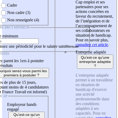
Cap emploi et ses
Cadre
partenaires pour ses
actions concrètes en
Non cadre (3)
faveur du recrutement,
Non renseignée (4)
de l’intégration et de
l’accompagnement de
IRE BRUT MINIMUM
ses collaborateurs en
situation de handicap.
re minimum
Pour en savoir plus,
consultez cet article
.
ssez une périodicité pour le salaire saisi
Entreprise adaptée
NITÉS
Qu'est-ce qu'une
z parmi les 1ers à postuler
entreprise adaptée
résultats
?
urquoi serez-vous parmi les
L'entreprise adaptée
premiers à postuler ?
permet à un travailleur
es de plus de 15 jours,
en situation de
tant moins de 4 candidatures
handicap d'exercer
t France Travail est informé)
une activité
ICAP
professionnelle dans
des conditions
Employeur handi-
adaptées à ses
engagé
capacités. Pour en
Qu'est-ce qu'un
savoir plus,
consultez