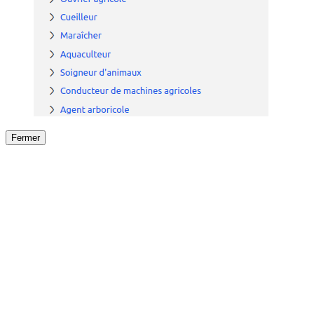
Fermer
Fermer
le détail de l'offre
/
Offre
sur
Offre précéden