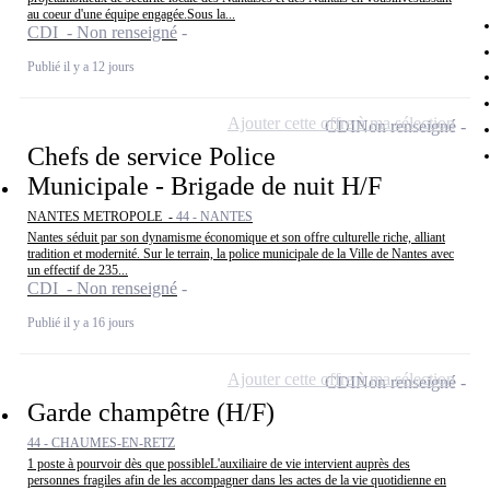
au coeur d'une équipe engagée.Sous la...
CDI - Non renseigné
Publié il y a 12 jours
Ajouter cette offre à ma sélection
CDI
Non renseigné
Chefs de service Police
Municipale - Brigade de nuit H/F
NANTES METROPOLE -
44 - NANTES
Nantes séduit par son dynamisme économique et son offre culturelle riche, alliant
tradition et modernité. Sur le terrain, la police municipale de la Ville de Nantes avec
un effectif de 235...
CDI - Non renseigné
Publié il y a 16 jours
Ajouter cette offre à ma sélection
CDI
Non renseigné
Garde champêtre (H/F)
44 - CHAUMES-EN-RETZ
1 poste à pourvoir dès que possibleL'auxiliaire de vie intervient auprès des
personnes fragiles afin de les accompagner dans les actes de la vie quotidienne en