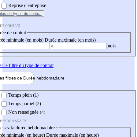
Reprise d'entreprise
plus
de types de contrat
 DE CONTRAT
ée de contrat
ée minimale (en mois)
Durée maximale (en mois)
mois
er
le filtre du type de contrat
les filtres de
Durée hebdo
madaire
 hebdomadaire
Temps plein (1)
Temps partiel (2)
Non renseignée (4)
 HEBDOMADAIRE
cisez la durée hebdomadaire :
ée minimale (en heure)
Durée maximale (en heure)