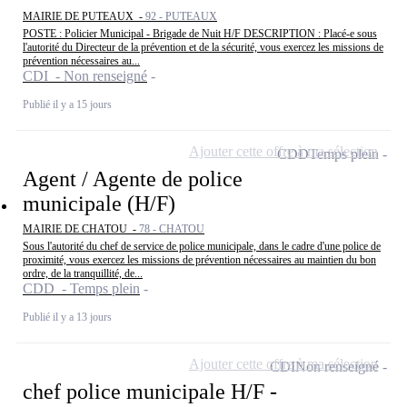
MAIRIE DE PUTEAUX -
92 - PUTEAUX
POSTE : Policier Municipal - Brigade de Nuit H/F DESCRIPTION : Placé-e sous
l'autorité du Directeur de la prévention et de la sécurité, vous exercez les missions de
prévention nécessaires au...
CDI - Non renseigné
Publié il y a 15 jours
Ajouter cette offre à ma sélection
CDD
Temps plein
Agent / Agente de police
municipale (H/F)
MAIRIE DE CHATOU -
78 - CHATOU
Sous l'autorité du chef de service de police municipale, dans le cadre d'une police de
proximité, vous exercez les missions de prévention nécessaires au maintien du bon
ordre, de la tranquillité, de...
CDD - Temps plein
Publié il y a 13 jours
Ajouter cette offre à ma sélection
CDI
Non renseigné
chef police municipale H/F -