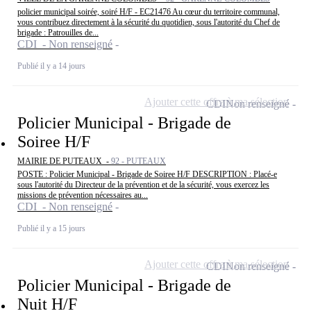
policier municipal soirée, soiré H/F - EC21476 Au cœur du territoire communal,
vous contribuez directement à la sécurité du quotidien, sous l'autorité du Chef de
brigade : Patrouilles de...
CDI - Non renseigné
Publié il y a 14 jours
Ajouter cette offre à ma sélection
CDI
Non renseigné
Policier Municipal - Brigade de
Soiree H/F
MAIRIE DE PUTEAUX -
92 - PUTEAUX
POSTE : Policier Municipal - Brigade de Soiree H/F DESCRIPTION : Placé-e
sous l'autorité du Directeur de la prévention et de la sécurité, vous exercez les
missions de prévention nécessaires au...
CDI - Non renseigné
Publié il y a 15 jours
Ajouter cette offre à ma sélection
CDI
Non renseigné
Policier Municipal - Brigade de
Nuit H/F