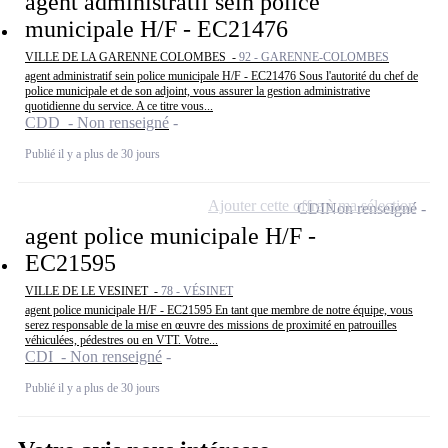
agent administratif sein police
municipale H/F - EC21476
VILLE DE LA GARENNE COLOMBES -
92 - GARENNE-COLOMBES
agent administratif sein police municipale H/F - EC21476 Sous l'autorité du chef de
police municipale et de son adjoint, vous assurer la gestion administrative
quotidienne du service. A ce titre vous...
CDD - Non renseigné
Publié il y a plus de 30 jours
Ajouter cette offre à ma sélection
CDI
Non renseigné
agent police municipale H/F -
EC21595
VILLE DE LE VESINET -
78 - VÉSINET
agent police municipale H/F - EC21595 En tant que membre de notre équipe, vous
serez responsable de la mise en œuvre des missions de proximité en patrouilles
véhiculées, pédestres ou en VTT. Votre...
CDI - Non renseigné
Publié il y a plus de 30 jours