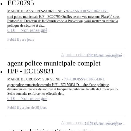
EC20795
MAIRIE DE ASNIERES-SUR-SEINE -
92 - ASNIÈRES-SUR-SEINE
chef police municipale H/F - EC20795 Quelles seront vos missions Placé(e) sous
l'autorité du Directeur de la Sécurité et de la Prévention, vous mettez en œuvre la
politique de sécurité et de...
CDI - Non renseigné
Publié il y a 8 jours
Ajouter cette offre à ma sélection
CDI
Non renseigné
agent police municipale complet
H/F - EC159831
MAIRIE DE CROISSY SUR SEINE -
78 - CROISSY-SUR-SEINE
agent police municipale complet H/F - EC159831 D ... dre d'une politique
dynamique en matière de sécurité et tranquillité publique, la ville de Croissy-sur-
Seine souhaite renforcer les effectifs de...
CDI - Non renseigné
Publié il y a plus de 30 jours
Ajouter cette offre à ma sélection
CDD
Non renseigné