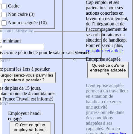
Cap emploi et ses
Cadre
partenaires pour ses
actions concrètes en
Non cadre (3)
faveur du recrutement,
Non renseignée (10)
de l’intégration et de
l’accompagnement de
IRE BRUT MINIMUM
ses collaborateurs en
situation de handicap.
re minimum
Pour en savoir plus,
consultez cet article
.
ssez une périodicité pour le salaire saisi
Entreprise adaptée
NITÉS
Qu'est-ce qu'une
z parmi les 1ers à postuler
entreprise adaptée
?
urquoi serez-vous parmi les
premiers à postuler ?
L'entreprise adaptée
es de plus de 15 jours,
permet à un travailleur
tant moins de 4 candidatures
en situation de
t France Travail est informé)
handicap d'exercer
ICAP
une activité
professionnelle dans
Employeur handi-
des conditions
engagé
adaptées à ses
Qu'est-ce qu'un
capacités. Pour en
employeur handi-
savoir plus,
consultez