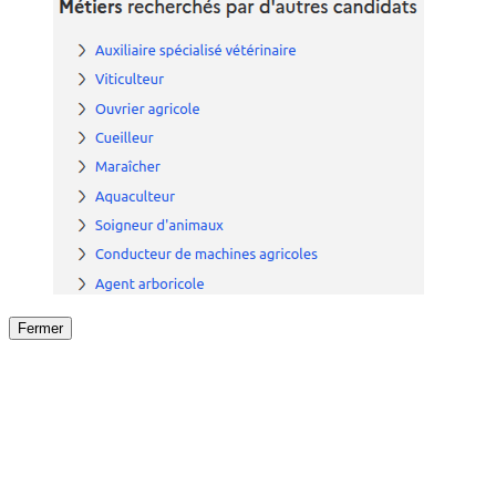
Fermer
Fermer
le détail de l'offre
/
Offre
sur
Offre précéden