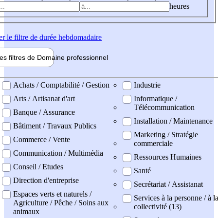
heures
er
le filtre de durée hebdomadaire
les filtres de
Domaine pro
fessionnel
ne professionel
Achats / Comptabilité / Gestion
Industrie
Arts / Artisanat d'art
Informatique /
Télécommunication
Banque / Assurance
Installation / Maintenance
Bâtiment / Travaux Publics
Marketing / Stratégie
Commerce / Vente
commerciale
Communication / Multimédia
Ressources Humaines
Conseil / Etudes
Santé
Direction d'entreprise
Secrétariat / Assistanat
Espaces verts et naturels /
Services à la personne / à l
Agriculture / Pêche / Soins aux
collectivité (13)
animaux