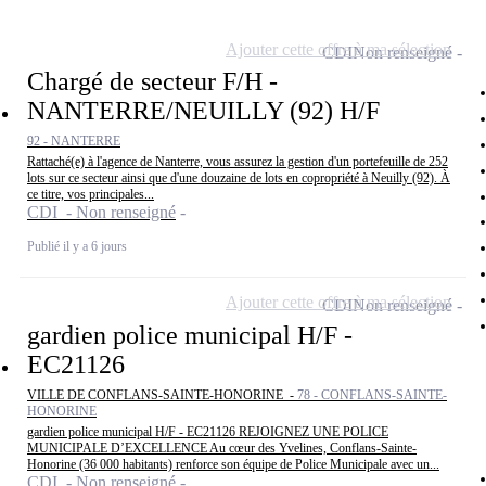
Ajouter cette offre à ma sélection
CDI
Non renseigné
Chargé de secteur F/H -
NANTERRE/NEUILLY (92) H/F
92 - NANTERRE
Rattaché(e) à l'agence de Nanterre, vous assurez la gestion d'un portefeuille de 252
lots sur ce secteur ainsi que d'une douzaine de lots en copropriété à Neuilly (92). À
ce titre, vos principales...
CDI - Non renseigné
Publié il y a 6 jours
Ajouter cette offre à ma sélection
CDI
Non renseigné
gardien police municipal H/F -
EC21126
VILLE DE CONFLANS-SAINTE-HONORINE -
78 - CONFLANS-SAINTE-
HONORINE
gardien police municipal H/F - EC21126 REJOIGNEZ UNE POLICE
MUNICIPALE D’EXCELLENCE Au cœur des Yvelines, Conflans-Sainte-
Honorine (36 000 habitants) renforce son équipe de Police Municipale avec un...
CDI - Non renseigné