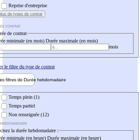
Reprise d'entreprise
plus
de types de contrat
 DE CONTRAT
ée de contrat
ée minimale (en mois)
Durée maximale (en mois)
mois
er
le filtre du type de contrat
les filtres de
Durée hebdo
madaire
 hebdomadaire
Temps plein (1)
Temps partiel
Non renseignée (12)
 HEBDOMADAIRE
cisez la durée hebdomadaire :
ée minimale (en heure)
Durée maximale (en heure)