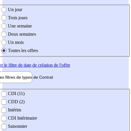
e création de l'offre
Un jour
Trois jours
Une semaine
Deux semaines
Un mois
Toutes les offres
er
le filtre de date de création de l'offre
les filtres de types de
Contrat
de contrat
CDI (11)
CDD (2)
Intérim
CDI Intérimaire
Saisonnier