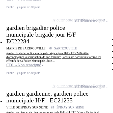
Publié il y a plus de 30 jours
Ajouter cette offre à ma sélection
CDI
Non renseigné
gardien brigadier police
municipale brigade jour H/F -
EC22284
MAIRIE DE SARTROUVILLE -
78 - SARTROUVILLE
gardien brigadier police municipale brigade jour H/F - EC22284 Afin
d'accompagner la sécurisation de son territoire, la ville de Sartrouville accroit les
effectifs de sa Police Municipale. Sous...
CDI - Non renseigné
Publié il y a plus de 30 jours
Ajouter cette offre à ma sélection
CDI
Non renseigné
gardien gardienne, gardien police
municipale H/F - EC21235
VILLE DE EPINAY SUR SEINE -
93 - ÉPINAY-SUR-SEINE
gardien gardienne, gardien police municipale H/F - EC21235 Sous l'autorité du