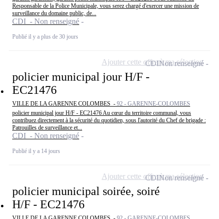
Responsable de la Police Municipale, vous serez chargé d'exercer une mission de
surveillance du domaine public, de...
CDI - Non renseigné
Publié il y a plus de 30 jours
Ajouter cette offre à ma sélection
CDI
Non renseigné
policier municipal jour H/F -
EC21476
VILLE DE LA GARENNE COLOMBES -
92 - GARENNE-COLOMBES
policier municipal jour H/F - EC21476 Au cœur du territoire communal, vous
contribuez directement à la sécurité du quotidien, sous l'autorité du Chef de brigade :
Patrouilles de surveillance et...
CDI - Non renseigné
Publié il y a 14 jours
Ajouter cette offre à ma sélection
CDI
Non renseigné
policier municipal soirée, soiré
H/F - EC21476
VILLE DE LA GARENNE COLOMBES -
92 - GARENNE-COLOMBES