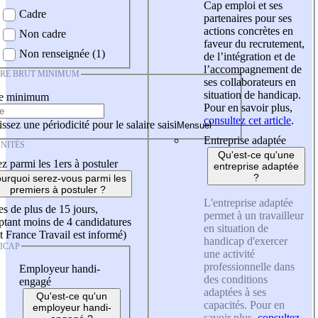
Cap emploi et ses
Cadre
partenaires pour ses
actions concrètes en
Non cadre
faveur du recrutement,
Non renseignée (1)
de l’intégration et de
l’accompagnement de
IRE BRUT MINIMUM
ses collaborateurs en
situation de handicap.
re minimum
Pour en savoir plus,
consultez cet article
.
ssez une périodicité pour le salaire saisi
Entreprise adaptée
NITÉS
Qu'est-ce qu'une
z parmi les 1ers à postuler
entreprise adaptée
?
urquoi serez-vous parmi les
premiers à postuler ?
L'entreprise adaptée
es de plus de 15 jours,
permet à un travailleur
tant moins de 4 candidatures
en situation de
t France Travail est informé)
handicap d'exercer
ICAP
une activité
professionnelle dans
Employeur handi-
des conditions
engagé
adaptées à ses
Qu'est-ce qu'un
capacités. Pour en
employeur handi-
savoir plus,
consultez