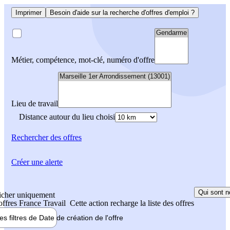
Imprimer
Besoin d'aide sur la recherche d'offres d'emploi ?
Métier, compétence, mot-clé, numéro d'offre
Lieu de travail
Distance autour du lieu choisi
Rechercher
des offres
Créer une alerte
Qui sont n
icher uniquement
 offres France Travail
Cette action recharge la liste des offres
les filtres de
Date de création
de l'offre