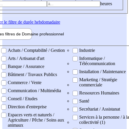
heures
er
le filtre de durée hebdomadaire
les filtres de
Domaine pro
fessionnel
ne professionel
Achats / Comptabilité / Gestion
Industrie
Arts / Artisanat d'art
Informatique /
Télécommunication
Banque / Assurance
Installation / Maintenance
Bâtiment / Travaux Publics
Marketing / Stratégie
Commerce / Vente
commerciale
Communication / Multimédia
Ressources Humaines
Conseil / Etudes
Santé
Direction d'entreprise
Secrétariat / Assistanat
Espaces verts et naturels /
Services à la personne / à l
Agriculture / Pêche / Soins aux
collectivité (1)
animaux