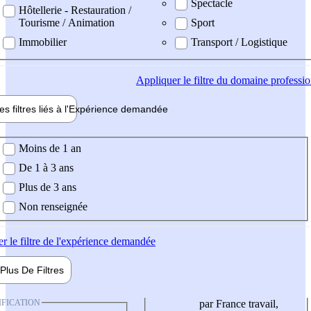
Spectacle
Hôtellerie - Restauration /
Tourisme / Animation
Sport
Immobilier
Transport / Logistique
Appliquer
le filtre du domaine professi
es filtres liés à l'
Expérience
demandée
ience demandée
Moins de 1 an
De 1 à 3 ans
Plus de 3 ans
Non renseignée
er
le filtre de l'expérience demandée
Plus De
Filtres
IFICATION
par France travail,