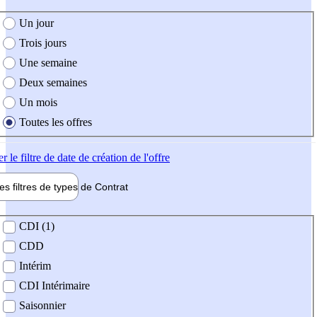
e création de l'offre
Un jour
Trois jours
Une semaine
Deux semaines
Un mois
Toutes les offres
er
le filtre de date de création de l'offre
les filtres de types de
Contrat
de contrat
CDI (1)
CDD
Intérim
CDI Intérimaire
Saisonnier