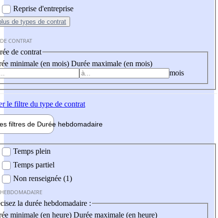
Reprise d'entreprise
plus
de types de contrat
 DE CONTRAT
ée de contrat
ée minimale (en mois)
Durée maximale (en mois)
mois
er
le filtre du type de contrat
les filtres de
Durée hebdo
madaire
 hebdomadaire
Temps plein
Temps partiel
Non renseignée (1)
 HEBDOMADAIRE
cisez la durée hebdomadaire :
ée minimale (en heure)
Durée maximale (en heure)