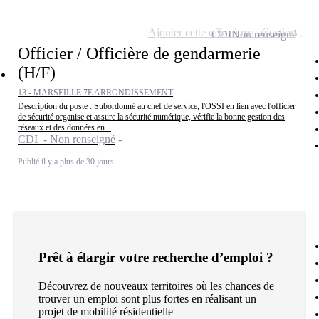
Ajouter cette offre à ma sélection
CDI
Non renseigné
Officier / Officière de gendarmerie
(H/F)
13 - MARSEILLE 7E ARRONDISSEMENT
Description du poste : Subordonné au chef de service, l'OSSI en lien avec l'officier
de sécurité organise et assure la sécurité numérique, vérifie la bonne gestion des
réseaux et des données en...
CDI - Non renseigné
Publié il y a plus de 30 jours
Prêt à élargir votre recherche d’emploi ?
Découvrez de nouveaux territoires où les chances de
trouver un emploi sont plus fortes en réalisant un
projet de mobilité résidentielle