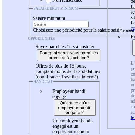
de
l
SALAIRE BRUT MINIMUM
se
si
Salaire minimum
Po
co
Choisissez une périodicité pour le salaire saisi
En
OPPORTUNITÉS
Soyez parmi les 1ers à postuler
Pourquoi serez-vous parmi les
premiers à postuler ?
L'
Offres de plus de 15 jours,
pe
comptant moins de 4 candidatures
en
(dont France Travail est informé)
ha
HANDICAP
un
pr
Employeur handi-
de
engagé
ad
Qu'est-ce qu'un
ca
employeur handi-
sa
engagé ?
le
Un employeur handi-
engagé est un
employeur reconnu