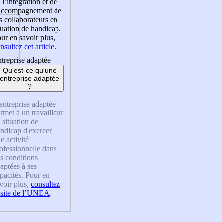
 l’intégration et de
’accompagnement de
s collaborateurs en
tuation de handicap.
ur en savoir plus,
nsultez cet article
.
treprise adaptée
Qu'est-ce qu'une
entreprise adaptée
?
entreprise adaptée
rmet à un travailleur
 situation de
ndicap d'exercer
e activité
ofessionnelle dans
s conditions
aptées à ses
pacités. Pour en
voir plus,
consultez
 site de l’UNEA
.