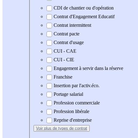
CDI de chantier ou d'opération
Contrat d'Engagement Educatif
Contrat intermittent
Contrat pacte
Contrat d'usage
CUI - CAE
CUI - CIE
Engagement à servir dans la réserve
Franchise
Insertion par l'activ.éco.
Portage salarial
Profession commerciale
Profession libérale
Reprise d'entreprise
Voir plus
de types de contrat