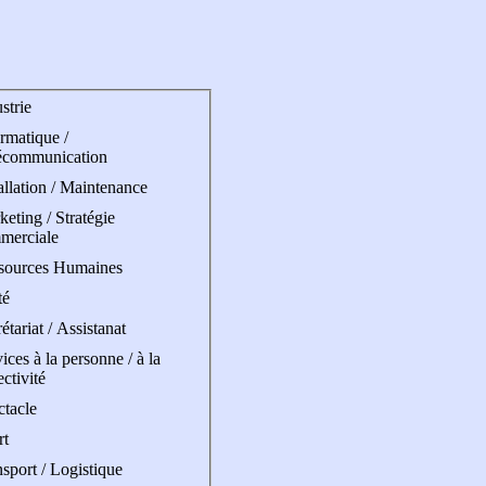
strie
rmatique /
écommunication
allation / Maintenance
eting / Stratégie
merciale
sources Humaines
té
étariat / Assistanat
ices à la personne / à la
ectivité
ctacle
rt
sport / Logistique