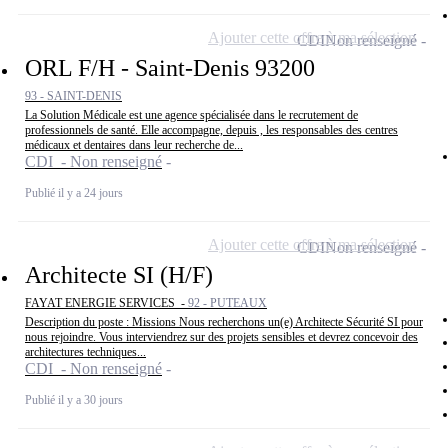
Ajouter cette offre à ma sélection
CDI
Non renseigné
ORL F/H - Saint-Denis 93200
93 - SAINT-DENIS
La Solution Médicale est une agence spécialisée dans le recrutement de
professionnels de santé. Elle accompagne, depuis , les responsables des centres
médicaux et dentaires dans leur recherche de...
CDI - Non renseigné
Publié il y a 24 jours
Ajouter cette offre à ma sélection
CDI
Non renseigné
Architecte SI (H/F)
FAYAT ENERGIE SERVICES -
92 - PUTEAUX
Description du poste : Missions Nous recherchons un(e) Architecte Sécurité SI pour
nous rejoindre. Vous interviendrez sur des projets sensibles et devrez concevoir des
architectures techniques...
CDI - Non renseigné
Publié il y a 30 jours