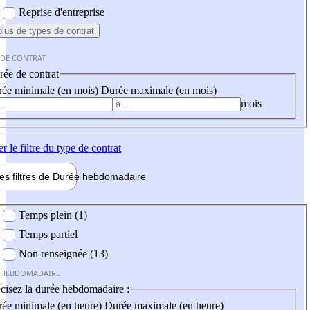
Reprise d'entreprise
plus
de types de contrat
 DE CONTRAT
ée de contrat
ée minimale (en mois)
Durée maximale (en mois)
mois
er
le filtre du type de contrat
les filtres de
Durée hebdo
madaire
 hebdomadaire
Temps plein (1)
Temps partiel
Non renseignée (13)
 HEBDOMADAIRE
cisez la durée hebdomadaire :
ée minimale (en heure)
Durée maximale (en heure)