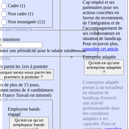
Cap emploi et ses
Cadre (1)
partenaires pour ses
actions concrètes en
Non cadre (1)
faveur du recrutement,
Non renseignée (12)
de l’intégration et de
l’accompagnement de
IRE BRUT MINIMUM
ses collaborateurs en
situation de handicap.
re minimum
Pour en savoir plus,
consultez cet article
.
ssez une périodicité pour le salaire saisi
Entreprise adaptée
NITÉS
Qu'est-ce qu'une
z parmi les 1ers à postuler
entreprise adaptée
?
urquoi serez-vous parmi les
premiers à postuler ?
L'entreprise adaptée
es de plus de 15 jours,
permet à un travailleur
tant moins de 4 candidatures
en situation de
t France Travail est informé)
handicap d'exercer
ICAP
une activité
professionnelle dans
Employeur handi-
des conditions
engagé
adaptées à ses
Qu'est-ce qu'un
capacités. Pour en
employeur handi-
savoir plus,
consultez