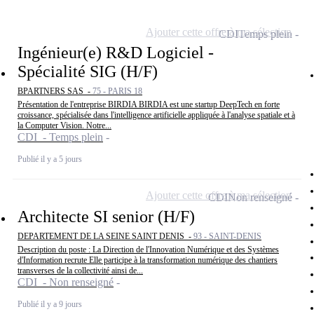
Ajouter cette offre à ma sélection
CDI
Temps plein
Ingénieur(e) R&D Logiciel -
Spécialité SIG (H/F)
BPARTNERS SAS -
75 - PARIS 18
Présentation de l'entreprise BIRDIA BIRDIA est une startup DeepTech en forte
croissance, spécialisée dans l'intelligence artificielle appliquée à l'analyse spatiale et à
la Computer Vision. Notre...
CDI - Temps plein
Publié il y a 5 jours
Ajouter cette offre à ma sélection
CDI
Non renseigné
Architecte SI senior (H/F)
DEPARTEMENT DE LA SEINE SAINT DENIS -
93 - SAINT-DENIS
Description du poste : La Direction de l'Innovation Numérique et des Systèmes
d'Information recrute Elle participe à la transformation numérique des chantiers
transverses de la collectivité ainsi de...
CDI - Non renseigné
Publié il y a 9 jours