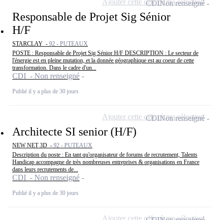
Ajouter cette offre à ma sélection
CDI
Non renseigné
Responsable de Projet Sig Sénior
H/F
STARCLAY -
92 - PUTEAUX
POSTE : Responsable de Projet Sig Sénior H/F DESCRIPTION : Le secteur de
l'énergie est en pleine mutation, et la donnée géographique est au coeur de cette
transformation. Dans le cadre d'un...
CDI - Non renseigné
Publié il y a plus de 30 jours
Ajouter cette offre à ma sélection
CDI
Non renseigné
Architecte SI senior (H/F)
NEW NET 3D -
92 - PUTEAUX
Description du poste : En tant qu'organisateur de forums de recrutement, Talents
Handicap accompagne de très nombreuses entreprises & organisations en France
dans leurs recrutements de...
CDI - Non renseigné
Publié il y a plus de 30 jours
Ajouter cette offre à ma sélection
CDI
Non renseigné