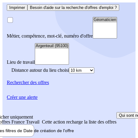
Imprimer
Besoin d'aide sur la recherche d'offres d'emploi ?
Métier, compétence, mot-clé, numéro d'offre
Lieu de travail
Distance autour du lieu choisi
Rechercher
des offres
Créer une alerte
Qui sont n
icher uniquement
 offres France Travail
Cette action recharge la liste des offres
les filtres de
Date de création
de l'offre