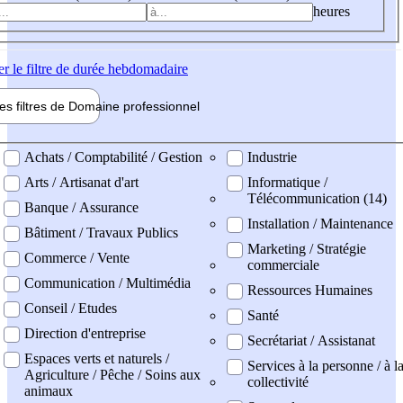
heures
er
le filtre de durée hebdomadaire
les filtres de
Domaine pro
fessionnel
ne professionel
Achats / Comptabilité / Gestion
Industrie
Arts / Artisanat d'art
Informatique /
Télécommunication (14)
Banque / Assurance
Installation / Maintenance
Bâtiment / Travaux Publics
Marketing / Stratégie
Commerce / Vente
commerciale
Communication / Multimédia
Ressources Humaines
Conseil / Etudes
Santé
Direction d'entreprise
Secrétariat / Assistanat
Espaces verts et naturels /
Services à la personne / à l
Agriculture / Pêche / Soins aux
collectivité
animaux