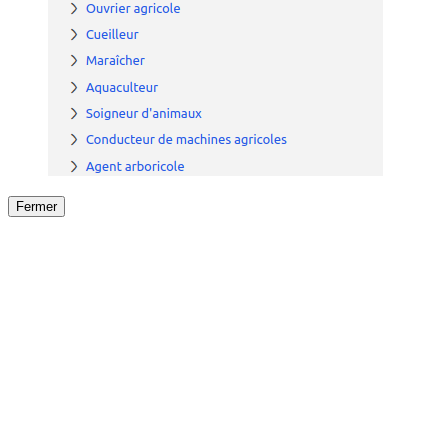
Fermer
Fermer
le détail de l'offre
/
Offre
sur
Offre précéden