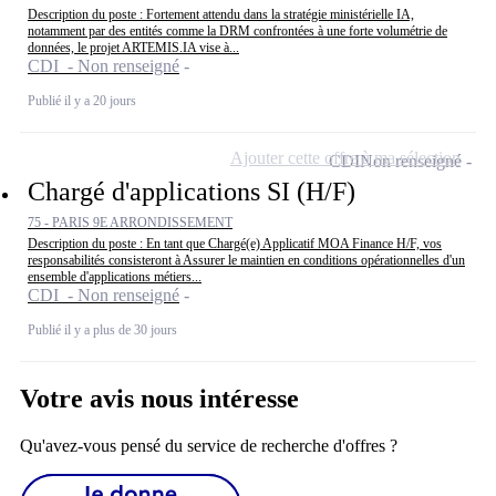
Description du poste : Fortement attendu dans la stratégie ministérielle IA,
notamment par des entités comme la DRM confrontées à une forte volumétrie de
données, le projet ARTEMIS.IA vise à...
CDI - Non renseigné
Publié il y a 20 jours
Ajouter cette offre à ma sélection
CDI
Non renseigné
Chargé d'applications SI (H/F)
75 - PARIS 9E ARRONDISSEMENT
Description du poste : En tant que Chargé(e) Applicatif MOA Finance H/F, vos
responsabilités consisteront à Assurer le maintien en conditions opérationnelles d'un
ensemble d'applications métiers...
CDI - Non renseigné
Publié il y a plus de 30 jours
Votre avis nous intéresse
Qu'avez-vous pensé du service de recherche d'offres ?