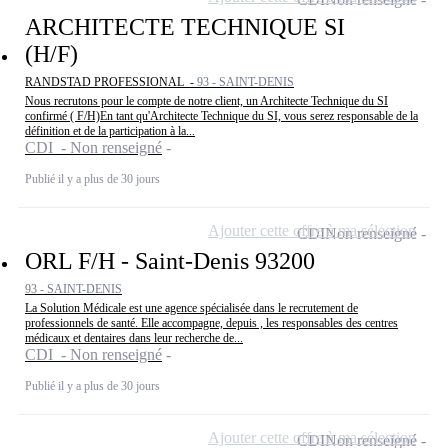
ARCHITECTE TECHNIQUE SI
(H/F)
RANDSTAD PROFESSIONAL -
93 - SAINT-DENIS
Nous recrutons pour le compte de notre client, un Architecte Technique du SI
confirmé ( F/H)En tant qu'Architecte Technique du SI, vous serez responsable de la
définition et de la participation à la...
CDI - Non renseigné
Publié il y a plus de 30 jours
Ajouter cette offre à ma sélection
CDI
Non renseigné
ORL F/H - Saint-Denis 93200
93 - SAINT-DENIS
La Solution Médicale est une agence spécialisée dans le recrutement de
professionnels de santé. Elle accompagne, depuis , les responsables des centres
médicaux et dentaires dans leur recherche de...
CDI - Non renseigné
Publié il y a plus de 30 jours
Ajouter cette offre à ma sélection
CDI
Non renseigné