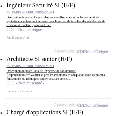
Ingénieur Sécurité SI (H/F)
75 - PARIS 9E ARRONDISSEMENT
Description du poste : En postulant à cette offre, vous aurez l'opportunité de
rejoindre une entreprise innovante dans le secteur de la tech et des plateformes de
créateurs de contenu, proposant un...
CDI - Non renseigné
Publié aujourd'hui
Ajouter cette offre à ma sélection
CDI
Non renseigné
Architecte SI senior (H/F)
75 - PARIS 9E ARRONDISSEMENT
Description du poste : Assure l'expertise de son domaine.
Responsabilites***Valorise et gere les evolutions en adequation avec les besoins
fonctionnels ou techniques tout en assurant conseil,...
CDI - Non renseigné
Publié il y a 11 jours
Ajouter cette offre à ma sélection
CDI
Non renseigné
Chargé d'applications SI (H/F)