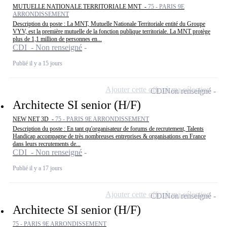
MUTUELLE NATIONALE TERRITORIALE MNT -
75 - PARIS 9E
ARRONDISSEMENT
Description du poste : La MNT, Mutuelle Nationale Territoriale entité du Groupe
VYV, est la première mutuelle de la fonction publique territoriale. La MNT protège
plus de 1,1 million de personnes en...
CDI - Non renseigné
Publié il y a 15 jours
Ajouter cette offre à ma sélection
CDI
Non renseigné
Architecte SI senior (H/F)
NEW NET 3D -
75 - PARIS 9E ARRONDISSEMENT
Description du poste : En tant qu'organisateur de forums de recrutement, Talents
Handicap accompagne de très nombreuses entreprises & organisations en France
dans leurs recrutements de...
CDI - Non renseigné
Publié il y a 17 jours
Ajouter cette offre à ma sélection
CDI
Non renseigné
Architecte SI senior (H/F)
75 - PARIS 9E ARRONDISSEMENT