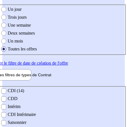
e création de l'offre
Un jour
Trois jours
Une semaine
Deux semaines
Un mois
Toutes les offres
er
le filtre de date de création de l'offre
les filtres de types de
Contrat
de contrat
CDI (14)
CDD
Intérim
CDI Intérimaire
Saisonnier