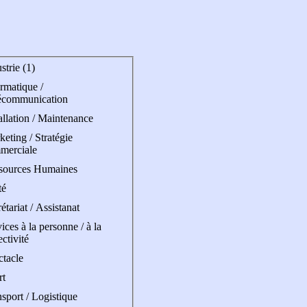
strie (1)
rmatique /
écommunication
allation / Maintenance
eting / Stratégie
merciale
sources Humaines
té
étariat / Assistanat
ices à la personne / à la
ectivité
ctacle
rt
sport / Logistique