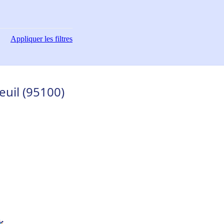
Appliquer
les filtres
euil (95100)