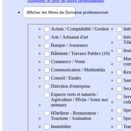
Appliquer
le filtre de durée hebdomadaire
Afficher les filtres de
Domaine pro
fessionnel
Domaine professionel
Achats / Comptabilité / Gestion
Indu
Arts / Artisanat d'art
Info
Tél
Banque / Assurance
Inst
Bâtiment / Travaux Publics (10)
Mark
Commerce / Vente
com
Communication / Multimédia
Res
Conseil / Etudes
San
Direction d'entreprise
Secr
Espaces verts et naturels /
Serv
Agriculture / Pêche / Soins aux
coll
animaux
Spe
Hôtellerie - Restauration /
Tourisme / Animation
Spo
Immobilier
Tran