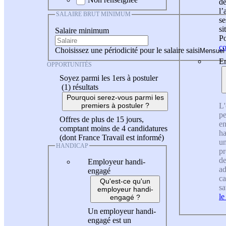
de
l
SALAIRE BRUT MINIMUM
se
si
Salaire minimum
Po
co
Choisissez une périodicité pour le salaire saisi
En
OPPORTUNITÉS
Soyez parmi les 1ers à postuler
(1)
résultats
Pourquoi serez-vous parmi les
L'
premiers à postuler ?
pe
Offres de plus de 15 jours,
en
comptant moins de 4 candidatures
ha
(dont France Travail est informé)
un
HANDICAP
pr
de
Employeur handi-
ad
engagé
ca
Qu'est-ce qu'un
sa
employeur handi-
le
engagé ?
Un employeur handi-
engagé est un