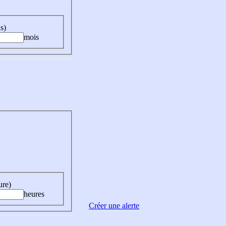
s)
mois
ure)
heures
Créer une alerte