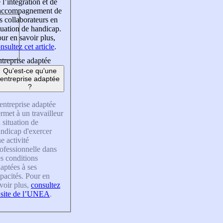
 l’intégration et de
’accompagnement de
s collaborateurs en
tuation de handicap.
ur en savoir plus,
nsultez cet article
.
treprise adaptée
Qu'est-ce qu'une
entreprise adaptée
?
entreprise adaptée
rmet à un travailleur
 situation de
ndicap d'exercer
e activité
ofessionnelle dans
s conditions
aptées à ses
pacités. Pour en
voir plus,
consultez
 site de l’UNEA
.