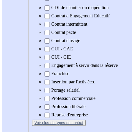
CDI de chantier ou d'opération
Contrat d'Engagement Educatif
Contrat intermittent
Contrat pacte
Contrat d'usage
CUI - CAE
CUI - CIE
Engagement à servir dans la réserve
Franchise
Insertion par l'activ.éco.
Portage salarial
Profession commerciale
Profession libérale
Reprise d'entreprise
Voir plus
de types de contrat