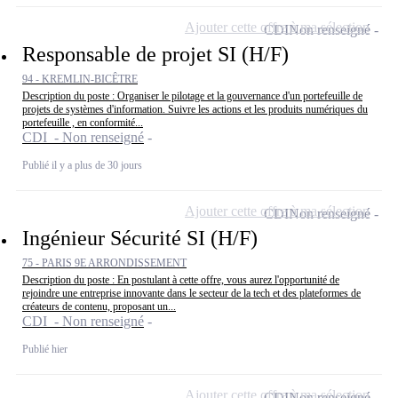
Ajouter cette offre à ma sélection
CDI
Non renseigné
Responsable de projet SI (H/F)
94 - KREMLIN-BICÊTRE
Description du poste : Organiser le pilotage et la gouvernance d'un portefeuille de
projets de systèmes d'information. Suivre les actions et les produits numériques du
portefeuille , en conformité...
CDI - Non renseigné
Publié il y a plus de 30 jours
Ajouter cette offre à ma sélection
CDI
Non renseigné
Ingénieur Sécurité SI (H/F)
75 - PARIS 9E ARRONDISSEMENT
Description du poste : En postulant à cette offre, vous aurez l'opportunité de
rejoindre une entreprise innovante dans le secteur de la tech et des plateformes de
créateurs de contenu, proposant un...
CDI - Non renseigné
Publié hier
Ajouter cette offre à ma sélection
CDI
Non renseigné