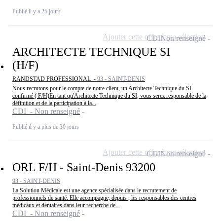
Publié il y a 25 jours
Ajouter cette offre à ma sélection
CDI
Non renseigné
ARCHITECTE TECHNIQUE SI
(H/F)
RANDSTAD PROFESSIONAL -
93 - SAINT-DENIS
Nous recrutons pour le compte de notre client, un Architecte Technique du SI
confirmé ( F/H)En tant qu'Architecte Technique du SI, vous serez responsable de la
définition et de la participation à la...
CDI - Non renseigné
Publié il y a plus de 30 jours
Ajouter cette offre à ma sélection
CDI
Non renseigné
ORL F/H - Saint-Denis 93200
93 - SAINT-DENIS
La Solution Médicale est une agence spécialisée dans le recrutement de
professionnels de santé. Elle accompagne, depuis , les responsables des centres
médicaux et dentaires dans leur recherche de...
CDI - Non renseigné