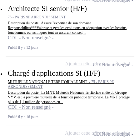
Architecte SI senior (H/F)
75 - PARIS 9E ARRONDISSEMENT
Description du poste : Assure l'expertise de son domaine.
Responsabilites***Valorise et gere les evolutions en adequation avec les besoins
fonctionnels ou techniques tout en assurant conseil,...
CDI - Non renseigné
Publié il y a 12 jours
Ajouter cette offre à ma sélection
CDI
Non renseigné
Chargé d'applications SI (H/F)
MUTUELLE NATIONALE TERRITORIALE MNT -
75 - PARIS 9E
ARRONDISSEMENT
Description du poste : La MNT, Mutuelle Nationale Territoriale entité du Groupe
VYV, est la première mutuelle de la fonction publique territoriale. La MNT protège
plus de 1,1 million de personnes en...
CDI - Non renseigné
Publié il y a 16 jours
Ajouter cette offre à ma sélection
CDI
Non renseigné