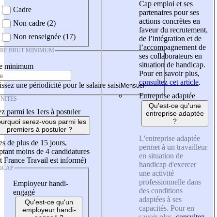
Cap emploi et ses
Cadre
partenaires pour ses
actions concrètes en
Non cadre (2)
faveur du recrutement,
Non renseignée (17)
de l’intégration et de
l’accompagnement de
IRE BRUT MINIMUM
ses collaborateurs en
situation de handicap.
re minimum
Pour en savoir plus,
consultez cet article
.
ssez une périodicité pour le salaire saisi
Entreprise adaptée
NITÉS
Qu'est-ce qu'une
z parmi les 1ers à postuler
entreprise adaptée
?
urquoi serez-vous parmi les
premiers à postuler ?
L'entreprise adaptée
es de plus de 15 jours,
permet à un travailleur
tant moins de 4 candidatures
en situation de
t France Travail est informé)
handicap d'exercer
ICAP
une activité
professionnelle dans
Employeur handi-
des conditions
engagé
adaptées à ses
Qu'est-ce qu'un
capacités. Pour en
employeur handi-
savoir plus,
consultez