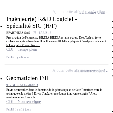
Ajouter cette offre à ma sélection
CDI
Temps plein
Ingénieur(e) R&D Logiciel -
Spécialité SIG (H/F)
BPARTNERS SAS -
75 - PARIS 18
Présentation de l'entreprise BIRDIA BIRDIA est une startup DeepTech en forte
croissance, spécialisée dans l'intelligence artificielle appliquée à l'analyse spatiale et à
la Computer Vision. Notre...
CDI - Temps plein
Publié il y a 6 jours
Ajouter cette offre à ma sélection
CDI
Non renseigné
Géomaticien F/H
93 - NOISY-LE-GRAND
Envie de travailler dans le domaine de la géomatique et de faire l'interface entre la
technique et le métier ? Envie d'intégrer une équipe innovante et agile ? Alors
rejoignez-nous ! Sous la...
CDI - Non renseigné
Publié il y a 12 jours