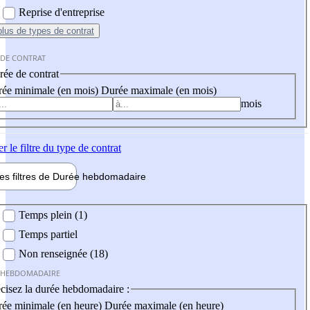
Reprise d'entreprise
plus
de types de contrat
 DE CONTRAT
ée de contrat
ée minimale (en mois)
Durée maximale (en mois)
mois
er
le filtre du type de contrat
les filtres de
Durée hebdo
madaire
 hebdomadaire
Temps plein (1)
Temps partiel
Non renseignée (18)
 HEBDOMADAIRE
cisez la durée hebdomadaire :
ée minimale (en heure)
Durée maximale (en heure)