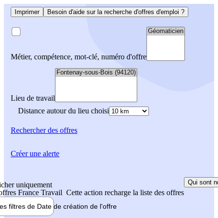
Imprimer
Besoin d'aide sur la recherche d'offres d'emploi ?
Métier, compétence, mot-clé, numéro d'offre
Lieu de travail
Distance autour du lieu choisi
Rechercher
des offres
Créer une alerte
Qui sont n
icher uniquement
 offres France Travail
Cette action recharge la liste des offres
les filtres de
Date de création
de l'offre