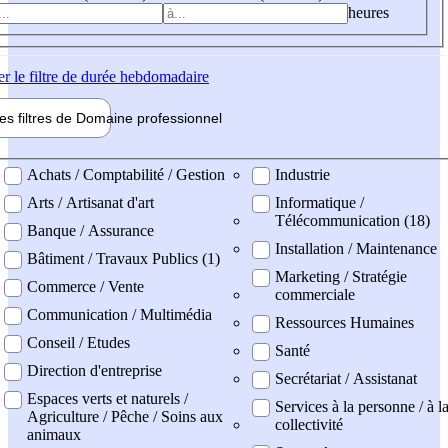
heures
er
le filtre de durée hebdomadaire
les filtres de
Domaine pro
fessionnel
ne professionel
Achats / Comptabilité / Gestion
Industrie
Arts / Artisanat d'art
Informatique /
Télécommunication (18)
Banque / Assurance
Installation / Maintenance
Bâtiment / Travaux Publics (1)
Marketing / Stratégie
Commerce / Vente
commerciale
Communication / Multimédia
Ressources Humaines
Conseil / Etudes
Santé
Direction d'entreprise
Secrétariat / Assistanat
Espaces verts et naturels /
Services à la personne / à l
Agriculture / Pêche / Soins aux
collectivité
animaux