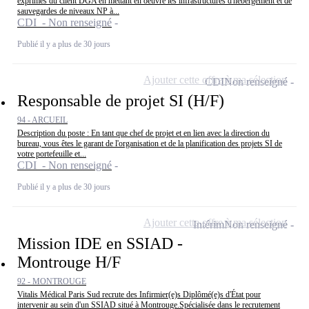
exprimés du client DGA en mettant en oeuvre les infrastructures d'hébergement et de
sauvegardes de niveaux NP à...
CDI - Non renseigné
Publié il y a plus de 30 jours
Ajouter cette offre à ma sélection
CDI
Non renseigné
Responsable de projet SI (H/F)
94 - ARCUEIL
Description du poste : En tant que chef de projet et en lien avec la direction du
bureau, vous êtes le garant de l'organisation et de la planification des projets SI de
votre portefeuille et...
CDI - Non renseigné
Publié il y a plus de 30 jours
Ajouter cette offre à ma sélection
Intérim
Non renseigné
Mission IDE en SSIAD -
Montrouge H/F
92 - MONTROUGE
Vitalis Médical Paris Sud recrute des Infirmier(e)s Diplômé(e)s d'État pour
intervenir au sein d'un SSIAD situé à Montrouge.Spécialisée dans le recrutement