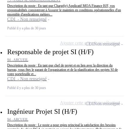
75 - PARIS 9E ARRONDISSEMENT
Description du poste : En tant que Chargé(e) Applicatif MOA Finance H/F, vos
responsabilités consisteront à Assurer le maintien en conditions opérationnelles d'un
ensemble d'applications métiers...
CDI - Non renseigné
Publié il y a plus de 30 jours
Ajouter cette offre à ma sélection
CDI
Non renseigné
Responsable de projet SI (H/F)
94 - ARCUEIL
Description du poste : En tant que chef de projet et en lien avec la direction du
bureau, vous êtes le garant de l'organisation et de la planification des projets SI de
votre portefeuille et...
CDI - Non renseigné
Publié il y a plus de 30 jours
Ajouter cette offre à ma sélection
CDI
Non renseigné
Ingénieur Projet SI (H/F)
94 - ARCUEIL
Description du poste : Le poste a pour enjeu principal la satisfaction des besoins