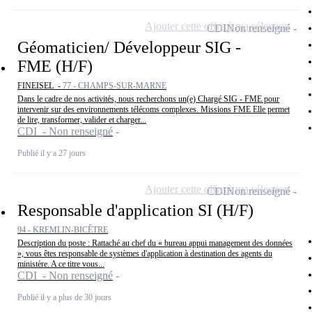
Ajouter cette offre à ma sélection
CDI
Non renseigné
Géomaticien/ Développeur SIG -
FME (H/F)
FINEISEL -
77 - CHAMPS-SUR-MARNE
Dans le cadre de nos activités, nous recherchons un(e) Chargé SIG - FME pour
intervenir sur des environnements télécoms complexes. Missions FME Elle permet
de lire, transformer, valider et charger...
CDI - Non renseigné
Publié il y a 27 jours
Ajouter cette offre à ma sélection
CDI
Non renseigné
Responsable d'application SI (H/F)
94 - KREMLIN-BICÊTRE
Description du poste : Rattaché au chef du « bureau appui management des données
», vous êtes responsable de systèmes d'application à destination des agents du
ministère. A ce titre vous...
CDI - Non renseigné
Publié il y a plus de 30 jours