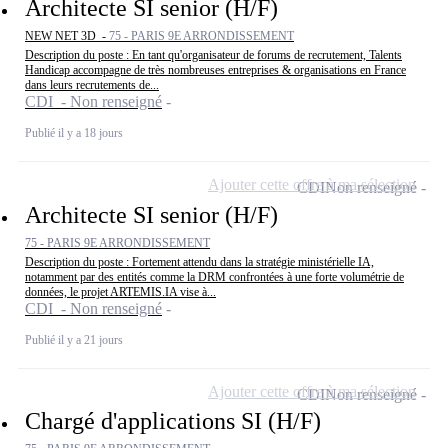
Architecte SI senior (H/F)
NEW NET 3D -
75 - PARIS 9E ARRONDISSEMENT
Description du poste : En tant qu'organisateur de forums de recrutement, Talents
Handicap accompagne de très nombreuses entreprises & organisations en France
dans leurs recrutements de...
CDI - Non renseigné
Publié il y a 18 jours
Ajouter cette offre à ma sélection
CDI
Non renseigné
Architecte SI senior (H/F)
75 - PARIS 9E ARRONDISSEMENT
Description du poste : Fortement attendu dans la stratégie ministérielle IA,
notamment par des entités comme la DRM confrontées à une forte volumétrie de
données, le projet ARTEMIS.IA vise à...
CDI - Non renseigné
Publié il y a 21 jours
Ajouter cette offre à ma sélection
CDI
Non renseigné
Chargé d'applications SI (H/F)