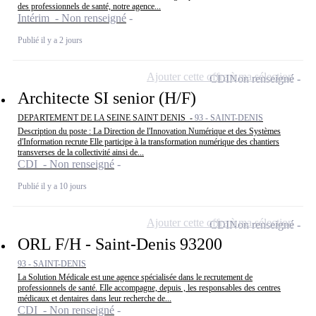
des professionnels de santé, notre agence...
Intérim - Non renseigné
Publié il y a 2 jours
Ajouter cette offre à ma sélection
CDI
Non renseigné
Architecte SI senior (H/F)
DEPARTEMENT DE LA SEINE SAINT DENIS -
93 - SAINT-DENIS
Description du poste : La Direction de l'Innovation Numérique et des Systèmes
d'Information recrute Elle participe à la transformation numérique des chantiers
transverses de la collectivité ainsi de...
CDI - Non renseigné
Publié il y a 10 jours
Ajouter cette offre à ma sélection
CDI
Non renseigné
ORL F/H - Saint-Denis 93200
93 - SAINT-DENIS
La Solution Médicale est une agence spécialisée dans le recrutement de
professionnels de santé. Elle accompagne, depuis , les responsables des centres
médicaux et dentaires dans leur recherche de...
CDI - Non renseigné