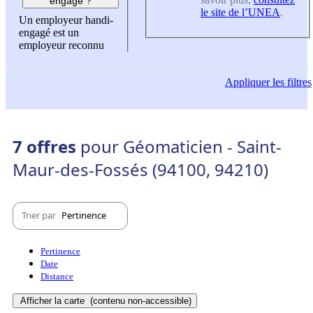
engagé ?
le site de l’UNEA
.
Un employeur handi-
engagé est un
employeur reconnu
Appliquer
les filtres
7 offres
pour Géomaticien - Saint-
Maur-des-Fossés (94100, 94210)
Trier par
Pertinence
Pertinence
Date
Distance
Afficher la carte
(contenu non-accessible)