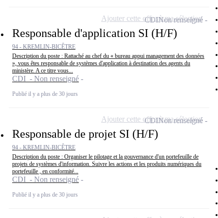
Ajouter cette offre à ma sélection
CDI
Non renseigné
Responsable d'application SI (H/F)
94 - KREMLIN-BICÊTRE
Description du poste : Rattaché au chef du « bureau appui management des données
», vous êtes responsable de systèmes d'application à destination des agents du
ministère. A ce titre vous...
CDI - Non renseigné
Publié il y a plus de 30 jours
Ajouter cette offre à ma sélection
CDI
Non renseigné
Responsable de projet SI (H/F)
94 - KREMLIN-BICÊTRE
Description du poste : Organiser le pilotage et la gouvernance d'un portefeuille de
projets de systèmes d'information. Suivre les actions et les produits numériques du
portefeuille , en conformité...
CDI - Non renseigné
Publié il y a plus de 30 jours