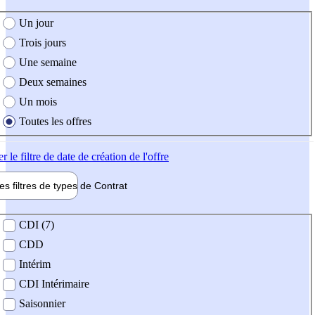
e création de l'offre
Un jour
Trois jours
Une semaine
Deux semaines
Un mois
Toutes les offres
er
le filtre de date de création de l'offre
les filtres de types de
Contrat
de contrat
CDI (7)
CDD
Intérim
CDI Intérimaire
Saisonnier