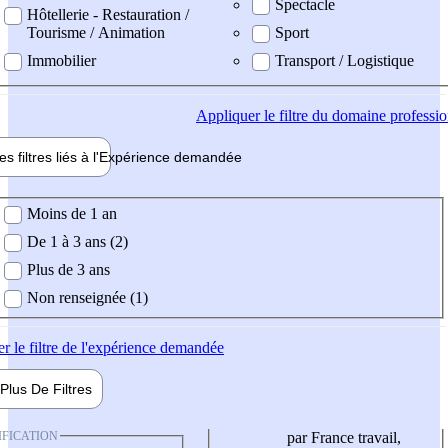
Spectacle
Hôtellerie - Restauration /
Tourisme / Animation
Sport
Immobilier
Transport / Logistique
Appliquer
le filtre du domaine professi
es filtres liés à l'
Expérience
demandée
ience demandée
Moins de 1 an
De 1 à 3 ans (2)
Plus de 3 ans
Non renseignée (1)
er
le filtre de l'expérience demandée
Plus De
Filtres
IFICATION
par France travail,