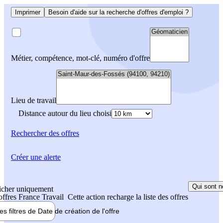
Imprimer
Besoin d'aide sur la recherche d'offres d'emploi ?
Métier, compétence, mot-clé, numéro d'offre
Lieu de travail
Distance autour du lieu choisi
Rechercher
des offres
Créer une alerte
Qui sont n
icher uniquement
 offres France Travail
Cette action recharge la liste des offres
les filtres de
Date de création
de l'offre