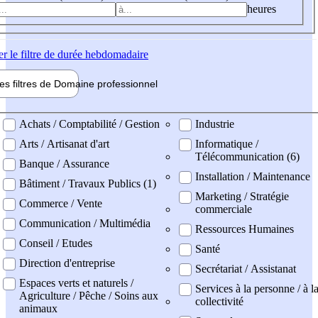
heures
er
le filtre de durée hebdomadaire
les filtres de
Domaine pro
fessionnel
ne professionel
Achats / Comptabilité / Gestion
Industrie
Arts / Artisanat d'art
Informatique /
Télécommunication (6)
Banque / Assurance
Installation / Maintenance
Bâtiment / Travaux Publics (1)
Marketing / Stratégie
Commerce / Vente
commerciale
Communication / Multimédia
Ressources Humaines
Conseil / Etudes
Santé
Direction d'entreprise
Secrétariat / Assistanat
Espaces verts et naturels /
Services à la personne / à l
Agriculture / Pêche / Soins aux
collectivité
animaux