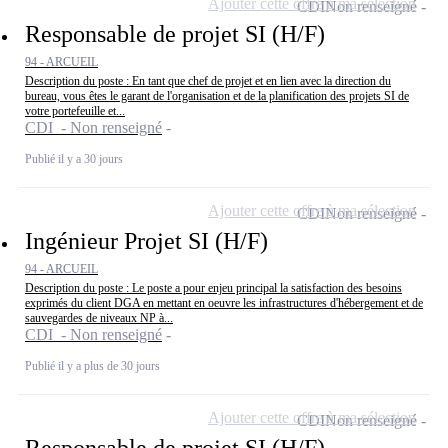
Ajouter cette offre à ma sélection
CDI
Non renseigné
Responsable de projet SI (H/F)
94 - ARCUEIL
Description du poste : En tant que chef de projet et en lien avec la direction du
bureau, vous êtes le garant de l'organisation et de la planification des projets SI de
votre portefeuille et...
CDI - Non renseigné
Publié il y a 30 jours
Ajouter cette offre à ma sélection
CDI
Non renseigné
Ingénieur Projet SI (H/F)
94 - ARCUEIL
Description du poste : Le poste a pour enjeu principal la satisfaction des besoins
exprimés du client DGA en mettant en oeuvre les infrastructures d'hébergement et de
sauvegardes de niveaux NP à...
CDI - Non renseigné
Publié il y a plus de 30 jours
Ajouter cette offre à ma sélection
CDI
Non renseigné
Responsable de projet SI (H/F)