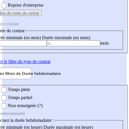
Reprise d'entreprise
plus
de types de contrat
 DE CONTRAT
ée de contrat
ée minimale (en mois)
Durée maximale (en mois)
mois
er
le filtre du type de contrat
les filtres de
Durée hebdo
madaire
 hebdomadaire
Temps plein
Temps partiel
Non renseignée (7)
 HEBDOMADAIRE
cisez la durée hebdomadaire :
ée minimale (en heure)
Durée maximale (en heure)