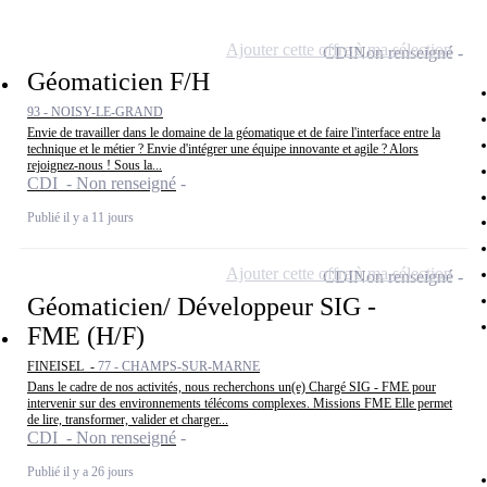
Ajouter cette offre à ma sélection
CDI
Non renseigné
Géomaticien F/H
93 - NOISY-LE-GRAND
Envie de travailler dans le domaine de la géomatique et de faire l'interface entre la
technique et le métier ? Envie d'intégrer une équipe innovante et agile ? Alors
rejoignez-nous ! Sous la...
CDI - Non renseigné
Publié il y a 11 jours
Ajouter cette offre à ma sélection
CDI
Non renseigné
Géomaticien/ Développeur SIG -
FME (H/F)
FINEISEL -
77 - CHAMPS-SUR-MARNE
Dans le cadre de nos activités, nous recherchons un(e) Chargé SIG - FME pour
intervenir sur des environnements télécoms complexes. Missions FME Elle permet
de lire, transformer, valider et charger...
CDI - Non renseigné
Publié il y a 26 jours