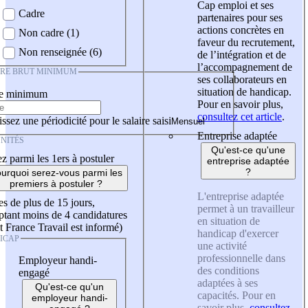
Cap emploi et ses
Cadre
partenaires pour ses
actions concrètes en
Non cadre (1)
faveur du recrutement,
Non renseignée (6)
de l’intégration et de
l’accompagnement de
IRE BRUT MINIMUM
ses collaborateurs en
situation de handicap.
re minimum
Pour en savoir plus,
consultez cet article
.
ssez une périodicité pour le salaire saisi
Entreprise adaptée
NITÉS
Qu'est-ce qu'une
z parmi les 1ers à postuler
entreprise adaptée
?
urquoi serez-vous parmi les
premiers à postuler ?
L'entreprise adaptée
es de plus de 15 jours,
permet à un travailleur
tant moins de 4 candidatures
en situation de
t France Travail est informé)
handicap d'exercer
ICAP
une activité
professionnelle dans
Employeur handi-
des conditions
engagé
adaptées à ses
Qu'est-ce qu'un
capacités. Pour en
employeur handi-
savoir plus,
consultez