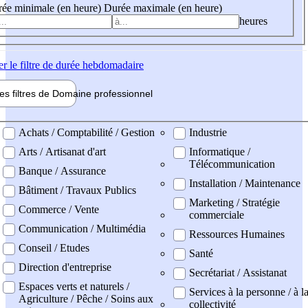
ée minimale (en heure)
Durée maximale (en heure)
heures
er
le filtre de durée hebdomadaire
les filtres de
Domaine pro
fessionnel
ne professionel
Achats / Comptabilité / Gestion
Industrie
Arts / Artisanat d'art
Informatique /
Télécommunication
Banque / Assurance
Installation / Maintenance
Bâtiment / Travaux Publics
Marketing / Stratégie
Commerce / Vente
commerciale
Communication / Multimédia
Ressources Humaines
Conseil / Etudes
Santé
Direction d'entreprise
Secrétariat / Assistanat
Espaces verts et naturels /
Services à la personne / à l
Agriculture / Pêche / Soins aux
collectivité