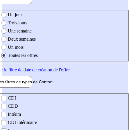
e création de l'offre
Un jour
Trois jours
Une semaine
Deux semaines
Un mois
Toutes les offres
er
le filtre de date de création de l'offre
les filtres de types de
Contrat
de contrat
CDI
CDD
Intérim
CDI Intérimaire