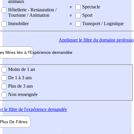
animaux
Spectacle
Hôtellerie - Restauration /
Tourisme / Animation
Sport
Immobilier
Transport / Logistique
Appliquer
le filtre du domaine professi
es filtres liés à l'
Expérience
demandée
ience demandée
Moins de 1 an
De 1 à 3 ans
Plus de 3 ans
Non renseignée
er
le filtre de l'expérience demandée
Plus De
Filtres