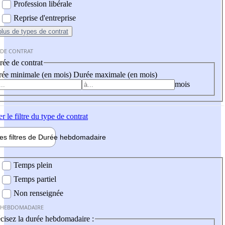
Profession libérale
Reprise d'entreprise
plus
de types de contrat
 DE CONTRAT
ée de contrat
ée minimale (en mois)
Durée maximale (en mois)
mois
er
le filtre du type de contrat
les filtres de
Durée hebdo
madaire
 hebdomadaire
Temps plein
Temps partiel
Non renseignée
 HEBDOMADAIRE
cisez la durée hebdomadaire :