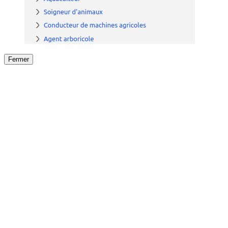
Fermer
Fermer
le détail de l'offre
/
Offre
sur
Offre précéden