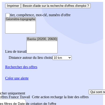
Imprimer
Besoin d'aide sur la recherche d'offres d'emploi ?
Métier, compétence, mot-clé, numéro d'offre
Lieu de travail
Distance autour du lieu choisi
Rechercher
des offres
Créer une alerte
Qui sont n
icher uniquement
 offres France Travail
Cette action recharge la liste des offres
les filtres de
Date de création
de l'offre