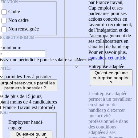
IFICATION
par France travail,
Cap emploi et ses
Cadre
partenaires pour ses
actions concrètes en
Non cadre
faveur du recrutement,
Non renseignée
de l’intégration et de
l’accompagnement de
IRE BRUT MINIMUM
ses collaborateurs en
situation de handicap.
re minimum
Pour en savoir plus,
consultez cet article
.
ssez une périodicité pour le salaire saisi
Entreprise adaptée
NITÉS
Qu'est-ce qu'une
z parmi les 1ers à postuler
entreprise adaptée
?
urquoi serez-vous parmi les
premiers à postuler ?
L'entreprise adaptée
es de plus de 15 jours,
permet à un travailleur
tant moins de 4 candidatures
en situation de
t France Travail est informé)
handicap d'exercer
ICAP
une activité
professionnelle dans
Employeur handi-
des conditions
engagé
adaptées à ses
Qu'est-ce qu'un
capacités. Pour en