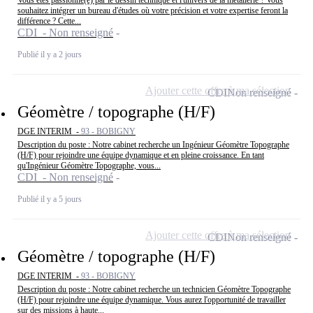
Vous êtes passionné(e) par le dessin technique et l'univers de la métallerie ? Vous
souhaitez intégrer un bureau d'études où votre précision et votre expertise feront la
différence ? Cette...
CDI - Non renseigné
Publié il y a 2 jours
Ajouter cette offre à ma sélection
CDI
Non renseigné
Géomètre / topographe (H/F)
DGE INTERIM -
93 - BOBIGNY
Description du poste : Notre cabinet recherche un Ingénieur Géomètre Topographe
(H/F) pour rejoindre une équipe dynamique et en pleine croissance. En tant
qu'Ingénieur Géomètre Topographe, vous...
CDI - Non renseigné
Publié il y a 5 jours
Ajouter cette offre à ma sélection
CDI
Non renseigné
Géomètre / topographe (H/F)
DGE INTERIM -
93 - BOBIGNY
Description du poste : Notre cabinet recherche un technicien Géomètre Topographe
(H/F) pour rejoindre une équipe dynamique. Vous aurez l'opportunité de travailler
sur des missions à haute...