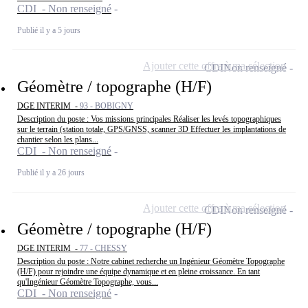
CDI - Non renseigné
Publié il y a 5 jours
Ajouter cette offre à ma sélection
CDI
Non renseigné
Géomètre / topographe (H/F)
DGE INTERIM -
93 - BOBIGNY
Description du poste : Vos missions principales Réaliser les levés topographiques
sur le terrain (station totale, GPS/GNSS, scanner 3D Effectuer les implantations de
chantier selon les plans...
CDI - Non renseigné
Publié il y a 26 jours
Ajouter cette offre à ma sélection
CDI
Non renseigné
Géomètre / topographe (H/F)
DGE INTERIM -
77 - CHESSY
Description du poste : Notre cabinet recherche un Ingénieur Géomètre Topographe
(H/F) pour rejoindre une équipe dynamique et en pleine croissance. En tant
qu'Ingénieur Géomètre Topographe, vous...
CDI - Non renseigné