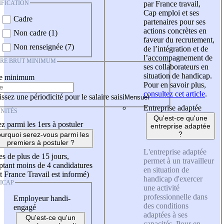
IFICATION
par France travail,
Cap emploi et ses
Cadre
partenaires pour ses
actions concrètes en
Non cadre (1)
faveur du recrutement,
Non renseignée (7)
de l’intégration et de
l’accompagnement de
IRE BRUT MINIMUM
ses collaborateurs en
situation de handicap.
re minimum
Pour en savoir plus,
consultez cet article
.
ssez une périodicité pour le salaire saisi
Entreprise adaptée
NITÉS
Qu'est-ce qu'une
z parmi les 1ers à postuler
entreprise adaptée
?
urquoi serez-vous parmi les
premiers à postuler ?
L'entreprise adaptée
es de plus de 15 jours,
permet à un travailleur
tant moins de 4 candidatures
en situation de
t France Travail est informé)
handicap d'exercer
ICAP
une activité
professionnelle dans
Employeur handi-
des conditions
engagé
adaptées à ses
Qu'est-ce qu'un
capacités. Pour en