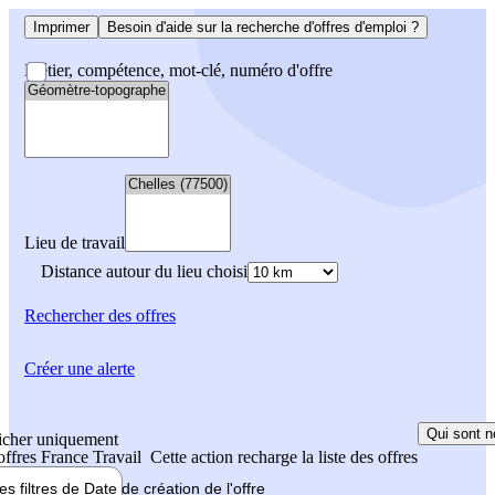
Imprimer
Besoin d'aide sur la recherche d'offres d'emploi ?
Métier, compétence, mot-clé, numéro d'offre
Lieu de travail
Distance autour du lieu choisi
Rechercher
des offres
Créer une alerte
Qui sont n
icher uniquement
 offres France Travail
Cette action recharge la liste des offres
les filtres de
Date de création
de l'offre