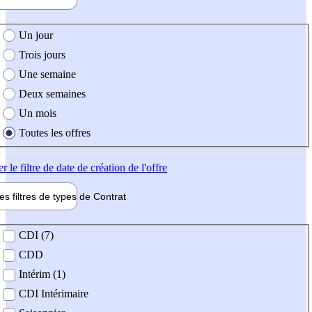
e création de l'offre
Un jour
Trois jours
Une semaine
Deux semaines
Un mois
Toutes les offres
er
le filtre de date de création de l'offre
les filtres de types de
Contrat
de contrat
CDI (7)
CDD
Intérim (1)
CDI Intérimaire