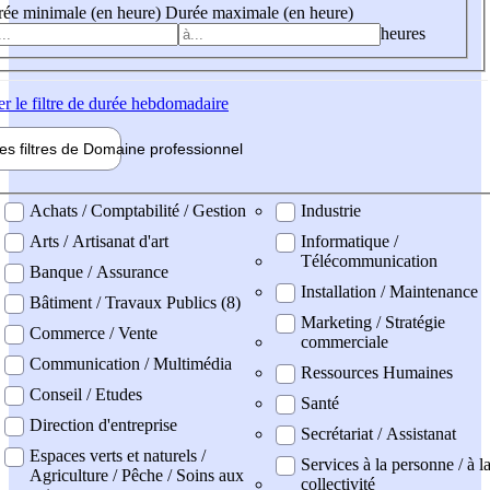
ée minimale (en heure)
Durée maximale (en heure)
heures
er
le filtre de durée hebdomadaire
les filtres de
Domaine pro
fessionnel
ne professionel
Achats / Comptabilité / Gestion
Industrie
Arts / Artisanat d'art
Informatique /
Télécommunication
Banque / Assurance
Installation / Maintenance
Bâtiment / Travaux Publics (8)
Marketing / Stratégie
Commerce / Vente
commerciale
Communication / Multimédia
Ressources Humaines
Conseil / Etudes
Santé
Direction d'entreprise
Secrétariat / Assistanat
Espaces verts et naturels /
Services à la personne / à l
Agriculture / Pêche / Soins aux
collectivité