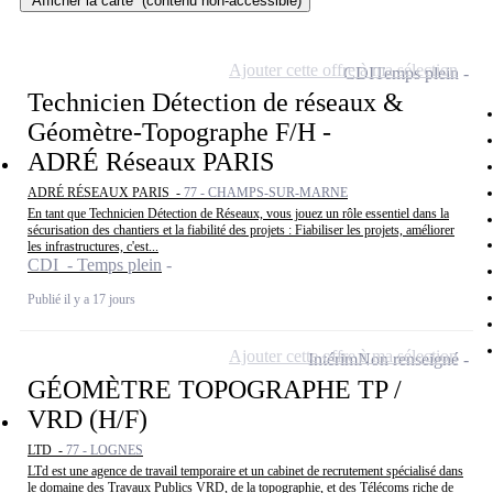
Afficher la carte
(contenu non-accessible)
Ajouter cette offre à ma sélection
CDI
Temps plein
Technicien Détection de réseaux &
Géomètre-Topographe F/H -
ADRÉ Réseaux PARIS
ADRÉ RÉSEAUX PARIS -
77 - CHAMPS-SUR-MARNE
En tant que Technicien Détection de Réseaux, vous jouez un rôle essentiel dans la
sécurisation des chantiers et la fiabilité des projets : Fiabiliser les projets, améliorer
les infrastructures, c'est...
CDI - Temps plein
Publié il y a 17 jours
Ajouter cette offre à ma sélection
Intérim
Non renseigné
GÉOMÈTRE TOPOGRAPHE TP /
VRD (H/F)
LTD -
77 - LOGNES
LTd est une agence de travail temporaire et un cabinet de recrutement spécialisé dans
le domaine des Travaux Publics VRD, de la topographie, et des Télécoms riche de