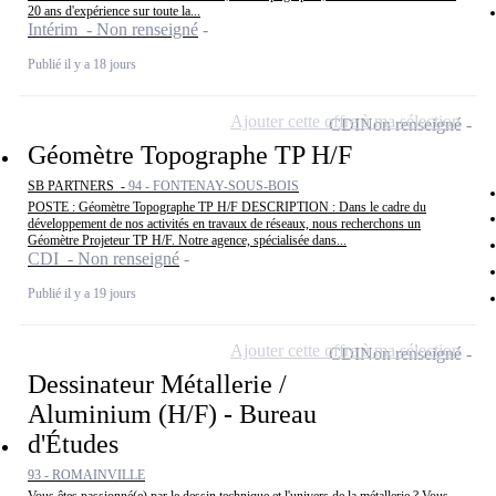
20 ans d'expérience sur toute la...
Intérim - Non renseigné
Publié il y a 18 jours
Ajouter cette offre à ma sélection
CDI
Non renseigné
Géomètre Topographe TP H/F
SB PARTNERS -
94 - FONTENAY-SOUS-BOIS
POSTE : Géomètre Topographe TP H/F DESCRIPTION : Dans le cadre du
développement de nos activités en travaux de réseaux, nous recherchons un
Géomètre Projeteur TP H/F. Notre agence, spécialisée dans...
CDI - Non renseigné
Publié il y a 19 jours
Ajouter cette offre à ma sélection
CDI
Non renseigné
Dessinateur Métallerie /
Aluminium (H/F) - Bureau
d'Études
93 - ROMAINVILLE