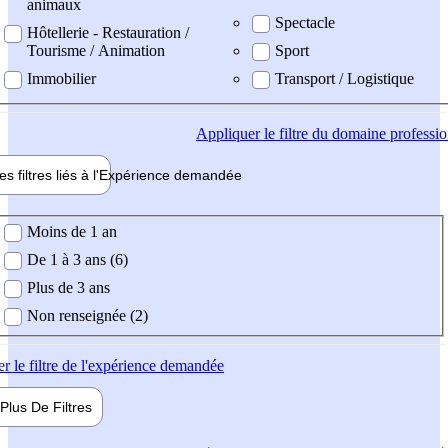
animaux
Spectacle
Hôtellerie - Restauration /
Tourisme / Animation
Sport
Immobilier
Transport / Logistique
Appliquer
le filtre du domaine professi
es filtres liés à l'
Expérience
demandée
ience demandée
Moins de 1 an
De 1 à 3 ans (6)
Plus de 3 ans
Non renseignée (2)
er
le filtre de l'expérience demandée
Plus De
Filtres