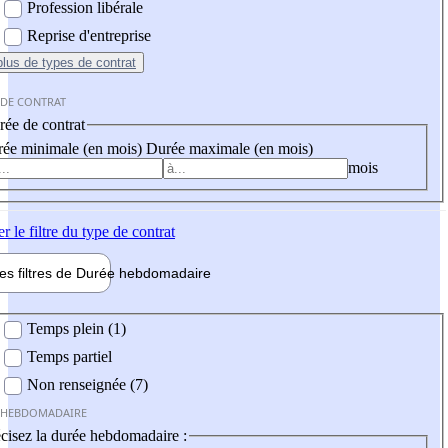
Profession libérale
Reprise d'entreprise
plus
de types de contrat
 DE CONTRAT
ée de contrat
ée minimale (en mois)
Durée maximale (en mois)
mois
er
le filtre du type de contrat
les filtres de
Durée hebdo
madaire
 hebdomadaire
Temps plein (1)
Temps partiel
Non renseignée (7)
 HEBDOMADAIRE
cisez la durée hebdomadaire :