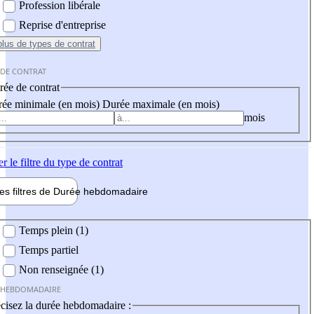
Profession libérale
Reprise d'entreprise
plus
de types de contrat
 DE CONTRAT
ée de contrat
ée minimale (en mois)
Durée maximale (en mois)
mois
er
le filtre du type de contrat
les filtres de
Durée hebdo
madaire
 hebdomadaire
Temps plein (1)
Temps partiel
Non renseignée (1)
 HEBDOMADAIRE
cisez la durée hebdomadaire :