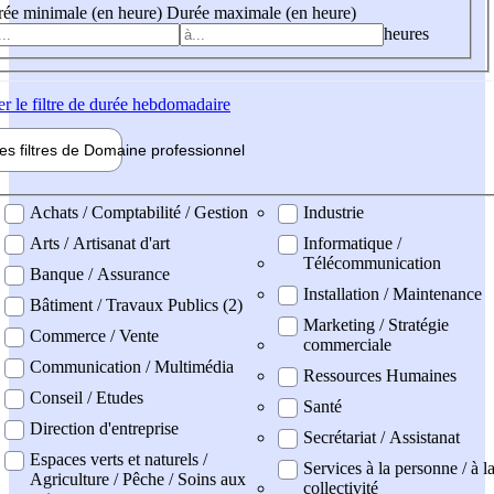
ée minimale (en heure)
Durée maximale (en heure)
heures
er
le filtre de durée hebdomadaire
les filtres de
Domaine pro
fessionnel
ne professionel
Achats / Comptabilité / Gestion
Industrie
Arts / Artisanat d'art
Informatique /
Télécommunication
Banque / Assurance
Installation / Maintenance
Bâtiment / Travaux Publics (2)
Marketing / Stratégie
Commerce / Vente
commerciale
Communication / Multimédia
Ressources Humaines
Conseil / Etudes
Santé
Direction d'entreprise
Secrétariat / Assistanat
Espaces verts et naturels /
Services à la personne / à l
Agriculture / Pêche / Soins aux
collectivité