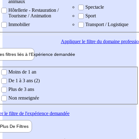
animaux
Spectacle
Hôtellerie - Restauration /
Tourisme / Animation
Sport
Immobilier
Transport / Logistique
Appliquer
le filtre du domaine professi
es filtres liés à l'
Expérience
demandée
ience demandée
Moins de 1 an
De 1 à 3 ans (2)
Plus de 3 ans
Non renseignée
er
le filtre de l'expérience demandée
Plus De
Filtres