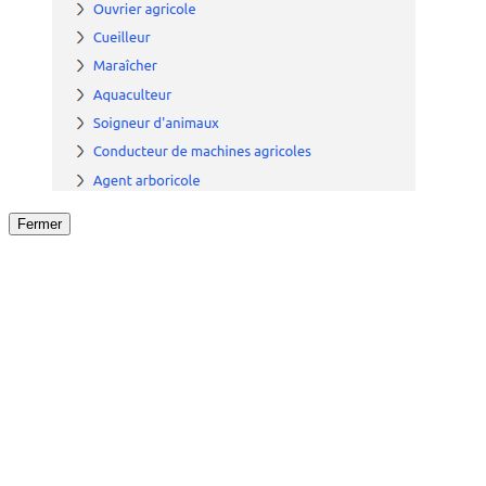
Fermer
Fermer
le détail de l'offre
/
Offre
sur
Offre précéden