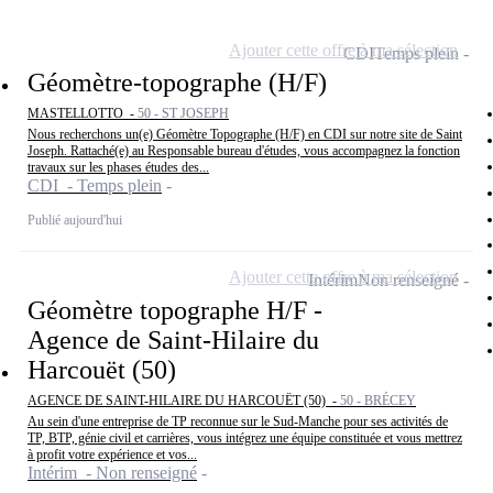
Ajouter cette offre à ma sélection
CDI
Temps plein
Géomètre-topographe (H/F)
MASTELLOTTO -
50 - ST JOSEPH
Nous recherchons un(e) Géomètre Topographe (H/F) en CDI sur notre site de Saint
Joseph. Rattaché(e) au Responsable bureau d'études, vous accompagnez la fonction
travaux sur les phases études des...
CDI - Temps plein
Publié aujourd'hui
Ajouter cette offre à ma sélection
Intérim
Non renseigné
Géomètre topographe H/F -
Agence de Saint-Hilaire du
Harcouët (50)
AGENCE DE SAINT-HILAIRE DU HARCOUËT (50) -
50 - BRÉCEY
Au sein d'une entreprise de TP reconnue sur le Sud-Manche pour ses activités de
TP, BTP, génie civil et carrières, vous intégrez une équipe constituée et vous mettrez
à profit votre expérience et vos...
Intérim - Non renseigné