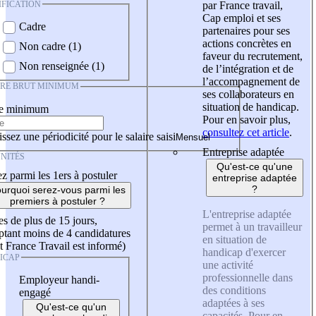
IFICATION
par France travail,
Cap emploi et ses
Cadre
partenaires pour ses
actions concrètes en
Non cadre (1)
faveur du recrutement,
Non renseignée (1)
de l’intégration et de
l’accompagnement de
IRE BRUT MINIMUM
ses collaborateurs en
situation de handicap.
re minimum
Pour en savoir plus,
consultez cet article
.
ssez une périodicité pour le salaire saisi
Entreprise adaptée
NITÉS
Qu'est-ce qu'une
z parmi les 1ers à postuler
entreprise adaptée
?
urquoi serez-vous parmi les
premiers à postuler ?
L'entreprise adaptée
es de plus de 15 jours,
permet à un travailleur
tant moins de 4 candidatures
en situation de
t France Travail est informé)
handicap d'exercer
ICAP
une activité
professionnelle dans
Employeur handi-
des conditions
engagé
adaptées à ses
Qu'est-ce qu'un
capacités. Pour en