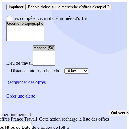
Imprimer
Besoin d'aide sur la recherche d'offres d'emploi ?
Métier, compétence, mot-clé, numéro d'offre
Lieu de travail
Distance autour du lieu choisi
Rechercher
des offres
Créer une alerte
Qui sont n
icher uniquement
 offres France Travail
Cette action recharge la liste des offres
les filtres de
Date de création
de l'offre