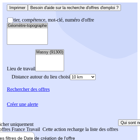
Imprimer
Besoin d'aide sur la recherche d'offres d'emploi ?
Métier, compétence, mot-clé, numéro d'offre
Lieu de travail
Distance autour du lieu choisi
Rechercher
des offres
Créer une alerte
Qui sont n
icher uniquement
 offres France Travail
Cette action recharge la liste des offres
les filtres de
Date de création
de l'offre