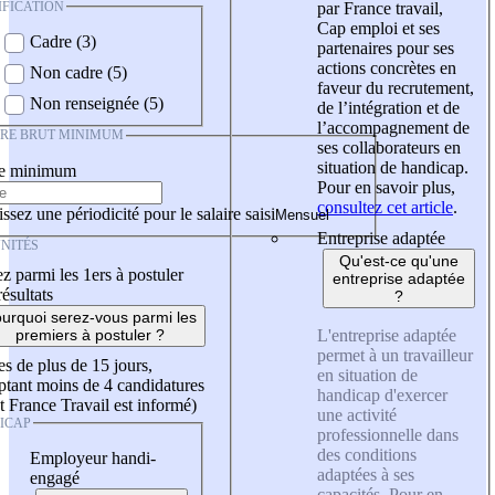
IFICATION
par France travail,
Cap emploi et ses
Cadre (3)
partenaires pour ses
actions concrètes en
Non cadre (5)
faveur du recrutement,
Non renseignée (5)
de l’intégration et de
l’accompagnement de
IRE BRUT MINIMUM
ses collaborateurs en
situation de handicap.
re minimum
Pour en savoir plus,
consultez cet article
.
ssez une périodicité pour le salaire saisi
Entreprise adaptée
NITÉS
Qu'est-ce qu'une
z parmi les 1ers à postuler
entreprise adaptée
résultats
?
urquoi serez-vous parmi les
L'entreprise adaptée
premiers à postuler ?
permet à un travailleur
es de plus de 15 jours,
en situation de
tant moins de 4 candidatures
handicap d'exercer
t France Travail est informé)
une activité
ICAP
professionnelle dans
des conditions
Employeur handi-
adaptées à ses
engagé
capacités. Pour en