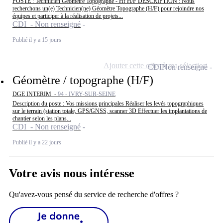
POSTE : Technicien Géomètre Topographe - Hf H/F DESCRIPTION : Nous
recherchons un(e) Technicien(ne) Géomètre Topographe (H/F) pour rejoindre nos
équipes et participer à la réalisation de projets...
CDI - Non renseigné
Publié il y a 15 jours
Ajouter cette offre à ma sélection
CDI
Non renseigné
Géomètre / topographe (H/F)
DGE INTERIM -
94 - IVRY-SUR-SEINE
Description du poste : Vos missions principales Réaliser les levés topographiques
sur le terrain (station totale, GPS/GNSS, scanner 3D Effectuer les implantations de
chantier selon les plans...
CDI - Non renseigné
Publié il y a 22 jours
Votre avis nous intéresse
Qu'avez-vous pensé du service de recherche d'offres ?