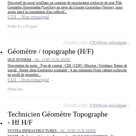
Descriptif du poste:\n\nDans un contexte de structuration renforcée de note Pôle
Géomètre-Topographie (GeoTop) au siège du Groupe Gexpertise (Sèvres), nous
avons lancé la constitution d'un collectif...
CDI - Non renseigné
Publié il y a 16 jours
Ajouter cette offre à ma sélection
CDI
Non renseigné
Géomètre / topographe (H/F)
DGE INTERIM -
94 - IVRY-SUR-SEINE
Description du poste : Type de contrat : CDI / CDD / Mission / Freelance Temps de
travail : Temps plein Expérience souhaitée : 4 ans minimum Notre cabinet recherche
un profil de géomètre...
CDI - Non renseigné
Publié hier
Ajouter cette offre à ma sélection
CDI
Non renseigné
Technicien Géomètre Topographe
- Hf H/F
SYSTEA INFRASTRUCTURES -
94 - IVRY-SUR-SEINE