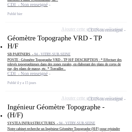
CDI - Non renseigné
Publié hier
Ajouter cette offre à ma sélection
CDI
Non renseigné
Géomètre Topographe VRD - TP
H/F
SB PARTNERS -
94 - VITRY-SUR-SEINE
POSTE : Géomètre Topographe VRD - TP H/F DESCRIPTION : * Effectuer des
relevés topographiques dans des zones rurales, en élaborant des plans de corps de
rue, des plans de masse, etc. * Travailler...
CDI - Non renseigné
Publié il y a 15 jours
Ajouter cette offre à ma sélection
CDI
Non renseigné
Ingénieur Géomètre Topographe -
(H/F)
SYSTEA INFRASTRUCTURES -
94 - VITRY-SUR-SEINE
Notre cabinet recherche un Ingénieur Géomètre Topographe (H/F) pour rejoindre