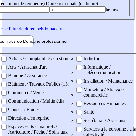
ée minimale (en heure)
Durée maximale (en heure)
heures
er
le filtre de durée hebdomadaire
les filtres de
Domaine pro
fessionnel
ne professionel
Achats / Comptabilité / Gestion
Industrie
Arts / Artisanat d'art
Informatique /
Télécommunication
Banque / Assurance
Installation / Maintenance
Bâtiment / Travaux Publics (13)
Marketing / Stratégie
Commerce / Vente
commerciale
Communication / Multimédia
Ressources Humaines
Conseil / Etudes
Santé
Direction d'entreprise
Secrétariat / Assistanat
Espaces verts et naturels /
Services à la personne / à l
Agriculture / Pêche / Soins aux
collectivité