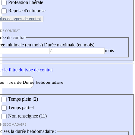
Profession libérale
Reprise d'entreprise
plus
de types de contrat
 DE CONTRAT
ée de contrat
ée minimale (en mois)
Durée maximale (en mois)
mois
er
le filtre du type de contrat
les filtres de
Durée hebdo
madaire
 hebdomadaire
Temps plein (2)
Temps partiel
Non renseignée (11)
 HEBDOMADAIRE
cisez la durée hebdomadaire :