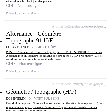
nécessaires à la mise à jour des plans et...
CDI - Non renseigné
Publié il y a plus de 30 jours
Ajouter cette offre à ma sélection
CDD
Non renseigné
Alternance - Géomètre -
Topographe 91 H/F
COLAS FRANCE -
91 - MONTLHÉRY
POSTE : Alternance - Géomètre - Topographe 91 H/F DESCRIPTION : Contexte
Accompagnez un géomètre topographe de notre agence VRD à Montlhéry (91) et
contribuez activement à la conception de projets...
CDD - Non renseigné
Publié il y a plus de 30 jours
Ajouter cette offre à ma sélection
CDI
Non renseigné
Géomètre / topographe (H/F)
DGE INTERIM -
94 - VITRY-SUR-SEINE
Description du poste : Notre cabinet recherche un Géomètre Topographe (H/F) pour
rejoindre une équipe dynamique. Vous aurez l'opportunité de travailler sur des
missions à haute responsabilité, au...