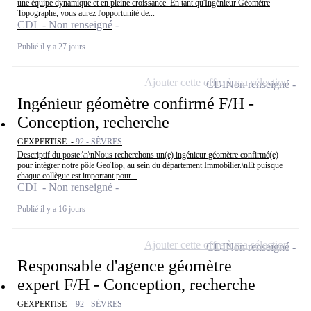
une équipe dynamique et en pleine croissance. En tant qu'Ingénieur Géomètre
Topographe, vous aurez l'opportunité de...
CDI - Non renseigné
Publié il y a 27 jours
Ajouter cette offre à ma sélection
CDI
Non renseigné
Ingénieur géomètre confirmé F/H -
Conception, recherche
GEXPERTISE -
92 - SÈVRES
Descriptif du poste:\n\nNous recherchons un(e) ingénieur géomètre confirmé(e)
pour intégrer notre pôle GeoTop, au sein du département Immobilier.\nEt puisque
chaque collègue est important pour...
CDI - Non renseigné
Publié il y a 16 jours
Ajouter cette offre à ma sélection
CDI
Non renseigné
Responsable d'agence géomètre
expert F/H - Conception, recherche
GEXPERTISE -
92 - SÈVRES