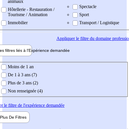
animaux
Spectacle
Hôtellerie - Restauration /
Tourisme / Animation
Sport
Immobilier
Transport / Logistique
Appliquer
le filtre du domaine professi
es filtres liés à l'
Expérience
demandée
ience demandée
Moins de 1 an
De 1 à 3 ans (7)
Plus de 3 ans (2)
Non renseignée (4)
er
le filtre de l'expérience demandée
Plus De
Filtres