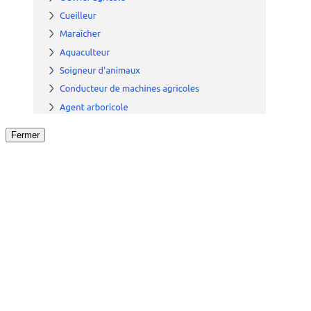
Fermer
Fermer
le détail de l'offre
/
Offre
sur
Offre précéden