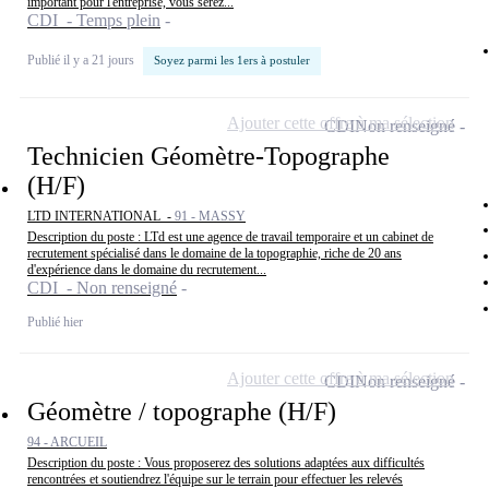
important pour l'entreprise, vous serez...
CDI - Temps plein
Publié il y a 21 jours
Soyez parmi les 1ers à postuler
Ajouter cette offre à ma sélection
CDI
Non renseigné
Technicien Géomètre-Topographe
(H/F)
LTD INTERNATIONAL -
91 - MASSY
Description du poste : LTd est une agence de travail temporaire et un cabinet de
recrutement spécialisé dans le domaine de la topographie, riche de 20 ans
d'expérience dans le domaine du recrutement...
CDI - Non renseigné
Publié hier
Ajouter cette offre à ma sélection
CDI
Non renseigné
Géomètre / topographe (H/F)
94 - ARCUEIL
Description du poste : Vous proposerez des solutions adaptées aux difficultés
rencontrées et soutiendrez l'équipe sur le terrain pour effectuer les relevés