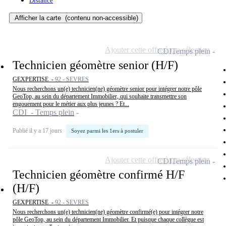
Distance
Afficher la carte
(contenu non-accessible)
Ajouter cette offre à ma sélection
CDI
Temps plein
Technicien géomètre senior (H/F)
GEXPERTISE -
92 - SEVRES
Nous recherchons un(e) technicien(ne) géomètre senior pour intégrer notre pôle
GeoTop, au sein du département Immobilier, qui souhaite transmettre son
engouement pour le métier aux plus jeunes ? Et...
CDI - Temps plein
Publié il y a 17 jours
Soyez parmi les 1ers à postuler
Ajouter cette offre à ma sélection
CDI
Temps plein
Technicien géomètre confirmé H/F
(H/F)
GEXPERTISE -
92 - SEVRES
Nous recherchons un(e) technicien(ne) géomètre confirmé(e) pour intégrer notre
pôle GeoTop, au sein du département Immobilier. Et puisque chaque collègue est