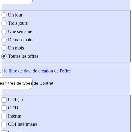
e création de l'offre
Un jour
Trois jours
Une semaine
Deux semaines
Un mois
Toutes les offres
er
le filtre de date de création de l'offre
les filtres de types de
Contrat
de contrat
CDI (1)
CDD
Intérim
CDI Intérimaire