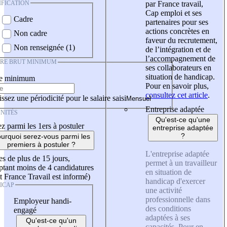
IFICATION
par France travail,
Cap emploi et ses
Cadre
partenaires pour ses
actions concrètes en
Non cadre
faveur du recrutement,
Non renseignée (1)
de l’intégration et de
l’accompagnement de
IRE BRUT MINIMUM
ses collaborateurs en
situation de handicap.
re minimum
Pour en savoir plus,
consultez cet article
.
ssez une périodicité pour le salaire saisi
Entreprise adaptée
NITÉS
Qu'est-ce qu'une
z parmi les 1ers à postuler
entreprise adaptée
?
urquoi serez-vous parmi les
premiers à postuler ?
L'entreprise adaptée
es de plus de 15 jours,
permet à un travailleur
tant moins de 4 candidatures
en situation de
t France Travail est informé)
handicap d'exercer
ICAP
une activité
professionnelle dans
Employeur handi-
des conditions
engagé
adaptées à ses
Qu'est-ce qu'un
capacités. Pour en