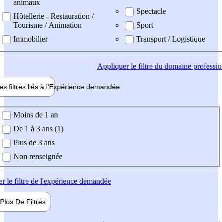
animaux
Spectacle
Hôtellerie - Restauration /
Tourisme / Animation
Sport
Immobilier
Transport / Logistique
Appliquer
le filtre du domaine professi
es filtres liés à l'
Expérience
demandée
ience demandée
Moins de 1 an
De 1 à 3 ans (1)
Plus de 3 ans
Non renseignée
er
le filtre de l'expérience demandée
Plus De
Filtres