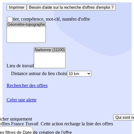
Imprimer
Besoin d'aide sur la recherche d'offres d'emploi ?
Métier, compétence, mot-clé, numéro d'offre
Lieu de travail
Distance autour du lieu choisi
Rechercher
des offres
Créer une alerte
Qui sont n
icher uniquement
 offres France Travail
Cette action recharge la liste des offres
les filtres de
Date de création
de l'offre