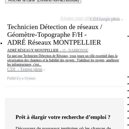
Afficher la carte
(contenu non-accessible)
Ajouter cette offre à ma sélection
CDI
Temps plein
Technicien Détection de réseaux /
Géomètre-Topographe F/H -
ADRÉ Réseaux MONTPELLIER
ADRÉ RÉSEAUX MONTPELLIER -
11 - NARBONNE
En tant que Technicien Détection de Réseaux, vous jouez un rôle essentiel dans la
sécurisation des chantiers et la fiabilité des projets : Fiabiliser les projets, améliorer
les infrastructures, c'est...
CDI - Temps plein
Publié il y a 14 jours
Prêt à élargir votre recherche d’emploi ?
Découvrez de nouveaux territoires où les chances de