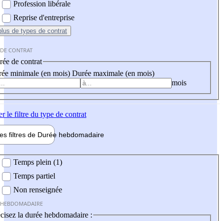
Profession libérale
Reprise d'entreprise
plus
de types de contrat
 DE CONTRAT
ée de contrat
ée minimale (en mois)
Durée maximale (en mois)
mois
er
le filtre du type de contrat
les filtres de
Durée hebdo
madaire
 hebdomadaire
Temps plein (1)
Temps partiel
Non renseignée
 HEBDOMADAIRE
cisez la durée hebdomadaire :