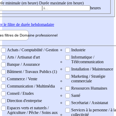
ée minimale (en heure)
Durée maximale (en heure)
heures
er
le filtre de durée hebdomadaire
les filtres de
Domaine pro
fessionnel
ne professionel
Achats / Comptabilité / Gestion
Industrie
Arts / Artisanat d'art
Informatique /
Télécommunication
Banque / Assurance
Installation / Maintenance
Bâtiment / Travaux Publics (1)
Marketing / Stratégie
Commerce / Vente
commerciale
Communication / Multimédia
Ressources Humaines
Conseil / Etudes
Santé
Direction d'entreprise
Secrétariat / Assistanat
Espaces verts et naturels /
Services à la personne / à l
Agriculture / Pêche / Soins aux
collectivité