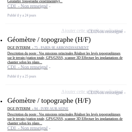
Géomètre Topographe expérimenté(e)...
CDI - Non renseigné
Publié il y a 24 jours
Ajouter cette offre à ma sélection
CDI
Non renseigné
Géomètre / topographe (H/F)
DGE INTERIM -
75 - PARIS 9E ARRONDISSEMENT
Description du poste : Vos missions principales Réaliser les levés topographiques
sur le terrain (station totale, GPS/GNSS, scanner 3D Effectuer les implantations de
chantier selon les plans...
CDI - Non renseigné
Publié il y a 25 jours
Ajouter cette offre à ma sélection
CDI
Non renseigné
Géomètre / topographe (H/F)
DGE INTERIM -
94 - IVRY-SUR-SEINE
Description du poste : Vos missions principales Réaliser les levés topographiques
sur le terrain (station totale, GPS/GNSS, scanner 3D Effectuer les implantations de
chantier selon les plans...
CDI - Non renseigné