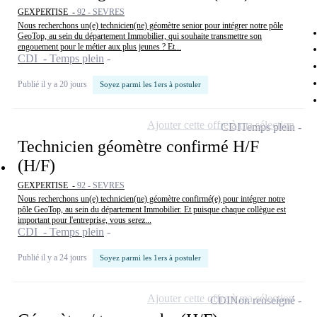
GEXPERTISE -
92 - SEVRES
Nous recherchons un(e) technicien(ne) géomètre senior pour intégrer notre pôle
GeoTop, au sein du département Immobilier, qui souhaite transmettre son
engouement pour le métier aux plus jeunes ? Et...
CDI - Temps plein
Publié il y a 20 jours
Soyez parmi les 1ers à postuler
Ajouter cette offre à ma sélection
CDI
Temps plein
Technicien géomètre confirmé H/F
(H/F)
GEXPERTISE -
92 - SEVRES
Nous recherchons un(e) technicien(ne) géomètre confirmé(e) pour intégrer notre
pôle GeoTop, au sein du département Immobilier. Et puisque chaque collègue est
important pour l'entreprise, vous serez...
CDI - Temps plein
Publié il y a 24 jours
Soyez parmi les 1ers à postuler
Ajouter cette offre à ma sélection
CDI
Non renseigné