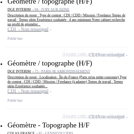
Géomètre / topographe (H/F)
DGE INTERIM -
94 - IVRY-SUR-SEINE
Description du poste : Type de contrat : CDI / CDD / Mission / Freelance Temps de
travail : Temps plein Expérience souhaitée : 4 ans minimum Notre cabinet recherche
un profil de géomètre...
CDI - Non renseigné
Publié hier
Ajouter cette offre à ma sélection
CDI
Non renseigné
Géomètre / topographe (H/F)
DGE INTERIM -
75 - PARIS 9E ARRONDISSEMENT
Description du poste : Localisation : Île-de-France (Paris et/ou petite couronne) Type
de contrat : CDI / CDD / Mission / Freelance (à adapter) Temps de travail : Temps
plein Expérience souhaitée...
CDI - Non renseigné
Publié hier
Ajouter cette offre à ma sélection
CDI
Non renseigné
Géomètre - Topographe H/F
COLAS FRANCE -
92 - GENNEVILLIERS