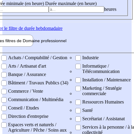
ée minimale (en heure)
Durée maximale (en heure)
heures
er
le filtre de durée hebdomadaire
les filtres de
Domaine pro
fessionnel
ne professionel
Achats / Comptabilité / Gestion
Industrie
Arts / Artisanat d'art
Informatique /
Télécommunication
Banque / Assurance
Installation / Maintenance
Bâtiment / Travaux Publics (34)
Marketing / Stratégie
Commerce / Vente
commerciale
Communication / Multimédia
Ressources Humaines
Conseil / Etudes
Santé
Direction d'entreprise
Secrétariat / Assistanat
Espaces verts et naturels /
Services à la personne / à l
Agriculture / Pêche / Soins aux
collectivité