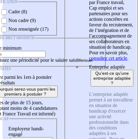
IFICATION
par France travail,
Cap emploi et ses
Cadre (8)
partenaires pour ses
actions concrètes en
Non cadre (9)
faveur du recrutement,
Non renseignée (17)
de l’intégration et de
l’accompagnement de
IRE BRUT MINIMUM
ses collaborateurs en
situation de handicap.
re minimum
Pour en savoir plus,
consultez cet article
.
ssez une périodicité pour le salaire saisi
Entreprise adaptée
NITÉS
Qu'est-ce qu'une
z parmi les 1ers à postuler
entreprise adaptée
résultats
?
urquoi serez-vous parmi les
L'entreprise adaptée
premiers à postuler ?
permet à un travailleur
es de plus de 15 jours,
en situation de
tant moins de 4 candidatures
handicap d'exercer
t France Travail est informé)
une activité
ICAP
professionnelle dans
des conditions
Employeur handi-
adaptées à ses
engagé
capacités. Pour en