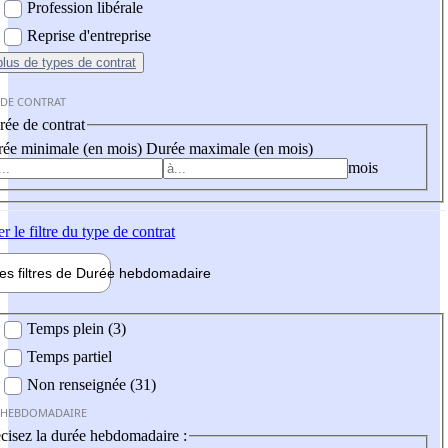
Profession libérale
Reprise d'entreprise
plus
de types de contrat
 DE CONTRAT
ée de contrat
ée minimale (en mois)
Durée maximale (en mois)
mois
er
le filtre du type de contrat
les filtres de
Durée hebdo
madaire
 hebdomadaire
Temps plein (3)
Temps partiel
Non renseignée (31)
 HEBDOMADAIRE
cisez la durée hebdomadaire :