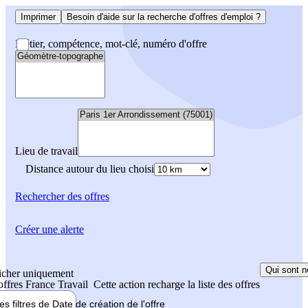
Imprimer
Besoin d'aide sur la recherche d'offres d'emploi ?
Métier, compétence, mot-clé, numéro d'offre
Lieu de travail
Distance autour du lieu choisi
Rechercher
des offres
Créer une alerte
Qui sont n
icher uniquement
 offres France Travail
Cette action recharge la liste des offres
les filtres de
Date de création
de l'offre