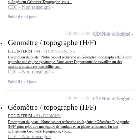
qu'Ingénieur Géomètre Topographe, vous...
CDI - Non renseigné
Publié il y a 4 jours
Ajouter cette offre à ma sélection
CDI
Non renseigné
Géomètre / topographe (H/F)
DGE INTERIM -
94 - VITRY-SUR-SEINE
Description du poste : Notre cabinet recherche un Géomètre Topographe (H/F) pour
rejoindre une équipe dynamique. Vous aurez l'opportunité de travailler sur des
missions à haute responsabilité, au...
CDI - Non renseigné
Publié il y a 4 jours
Ajouter cette offre à ma sélection
CDI
Non renseigné
Géomètre / topographe (H/F)
DGE INTERIM -
93 - BOBIGNY
Description du poste : Notre cabinet recherche un Ingénieur Géomètre Topographe
(H/F) pour rejoindre une équipe dynamique et en pleine croissance. En tant
qu'Ingénieur Géomètre Topographe, vous...
CDI - Non renseigné