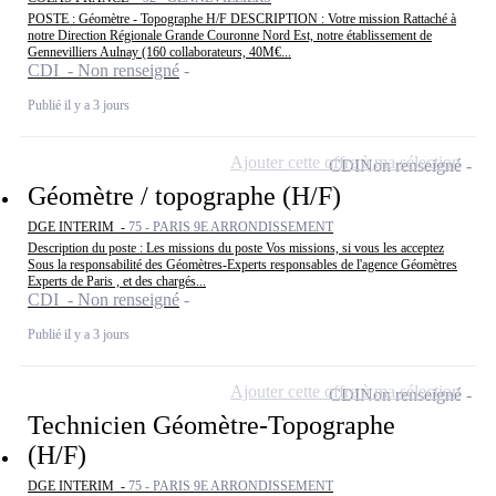
POSTE : Géomètre - Topographe H/F DESCRIPTION : Votre mission Rattaché à
notre Direction Régionale Grande Couronne Nord Est, notre établissement de
Gennevilliers Aulnay (160 collaborateurs, 40M€...
CDI - Non renseigné
Publié il y a 3 jours
Ajouter cette offre à ma sélection
CDI
Non renseigné
Géomètre / topographe (H/F)
DGE INTERIM -
75 - PARIS 9E ARRONDISSEMENT
Description du poste : Les missions du poste Vos missions, si vous les acceptez
Sous la responsabilité des Géomètres-Experts responsables de l'agence Géomètres
Experts de Paris , et des chargés...
CDI - Non renseigné
Publié il y a 3 jours
Ajouter cette offre à ma sélection
CDI
Non renseigné
Technicien Géomètre-Topographe
(H/F)
DGE INTERIM -
75 - PARIS 9E ARRONDISSEMENT