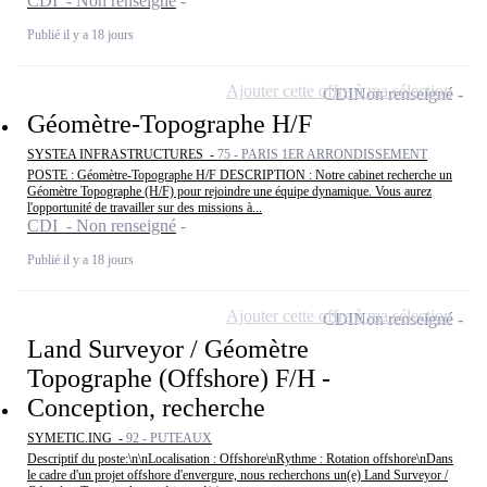
CDI - Non renseigné
Publié il y a 18 jours
Ajouter cette offre à ma sélection
CDI
Non renseigné
Géomètre-Topographe H/F
SYSTEA INFRASTRUCTURES -
75 - PARIS 1ER ARRONDISSEMENT
POSTE : Géomètre-Topographe H/F DESCRIPTION : Notre cabinet recherche un
Géomètre Topographe (H/F) pour rejoindre une équipe dynamique. Vous aurez
l'opportunité de travailler sur des missions à...
CDI - Non renseigné
Publié il y a 18 jours
Ajouter cette offre à ma sélection
CDI
Non renseigné
Land Surveyor / Géomètre
Topographe (Offshore) F/H -
Conception, recherche
SYMETIC.ING -
92 - PUTEAUX
Descriptif du poste:\n\nLocalisation : Offshore\nRythme : Rotation offshore\nDans
le cadre d'un projet offshore d'envergure, nous recherchons un(e) Land Surveyor /