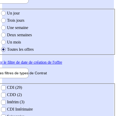
e création de l'offre
Un jour
Trois jours
Une semaine
Deux semaines
Un mois
Toutes les offres
er
le filtre de date de création de l'offre
les filtres de types de
Contrat
de contrat
CDI (29)
CDD (2)
Intérim (3)
CDI Intérimaire