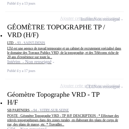
Publié il y a 13 jours
Ajouter cette offre à ma sélection
Intérim
Non renseigné
GÉOMÈTRE TOPOGRAPHE TP /
VRD (H/F)
LTD -
93 - SAINT-DENIS
LTd est une agence de travail temporaire et un cabinet de recrutement spécialisé dans
le domaine des Travaux Publics VRD, de la topographie, et des Télécoms riche de
20 ans d'expérience sur toute la...
Intérim - Non renseigné
Publié il y a 17 jours
Ajouter cette offre à ma sélection
CDI
Non renseigné
Géomètre Topographe VRD - TP
H/F
SB PARTNERS -
94 - VITRY-SUR-SEINE
POSTE : Géomètre Topographe VRD - TP H/F DESCRIPTION : * Effectuer des
relevés topographiques dans des zones rurales, en élaborant des plans de corps de
rue, des plans de masse, etc. * Travailler...