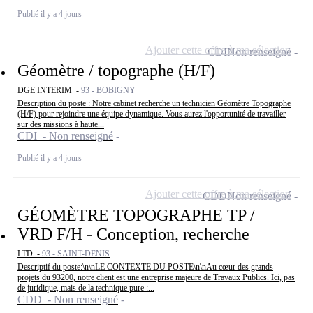
Publié il y a 4 jours
Ajouter cette offre à ma sélection
CDI
Non renseigné
Géomètre / topographe (H/F)
DGE INTERIM -
93 - BOBIGNY
Description du poste : Notre cabinet recherche un technicien Géomètre Topographe
(H/F) pour rejoindre une équipe dynamique. Vous aurez l'opportunité de travailler
sur des missions à haute...
CDI - Non renseigné
Publié il y a 4 jours
Ajouter cette offre à ma sélection
CDD
Non renseigné
GÉOMÈTRE TOPOGRAPHE TP /
VRD F/H - Conception, recherche
LTD -
93 - SAINT-DENIS
Descriptif du poste:\n\nLE CONTEXTE DU POSTE\n\nAu cœur des grands
projets du 93200, notre client est une entreprise majeure de Travaux Publics. Ici, pas
de juridique, mais de la technique pure :...
CDD - Non renseigné