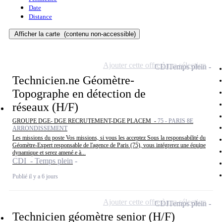
Date
Distance
Afficher la carte
(contenu non-accessible)
Ajouter cette offre à ma sélection
CDI
Temps plein
Technicien.ne Géomètre-
Topographe en détection de
réseaux (H/F)
GROUPE DGE- DGE RECRUTEMENT-DGE PLACEM -
75 - PARIS 8E
ARRONDISSEMENT
Les missions du poste Vos missions, si vous les acceptez Sous la responsabilité du
Géomètre-Expert responsable de l'agence de Paris (75), vous intégrerez une équipe
dynamique et serez amené.e à...
CDI - Temps plein
Publié il y a 6 jours
Ajouter cette offre à ma sélection
CDI
Temps plein
Technicien géomètre senior (H/F)