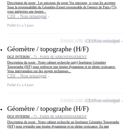
Description du poste : Les missions du poste Vos missions, si vous les acceptez
Sous la responsabilité du Géomètre-Expert responsable de l'agence de Paris (75),
vous intégrerez une équipe...
CDI - Non renseigné
Publié il y a 3 jours
Ajouter cette offre à ma sélection
CDI
Non renseigné
Géomètre / topographe (H/F)
DGE INTERIM -
75 - PARIS 9E ARRONDISSEMENT
Description du poste : Notre cabinet recherche un(e) Ingénieur Géomètre
Topographe (H/F) pour renforcer une équipe dynamique et en pleine croissance.
Vous interviendrez sur des projets techniques...
CDI - Non renseigné
Publié il y a 4 jours
Ajouter cette offre à ma sélection
CDI
Non renseigné
Géomètre / topographe (H/F)
DGE INTERIM -
75 - PARIS 9E ARRONDISSEMENT
Description du poste : Notre cabinet recherche un Ingénieur Géomètre Topographe
(H/F) pour rejoindre une équipe dynamique et en pleine croissance. En tant