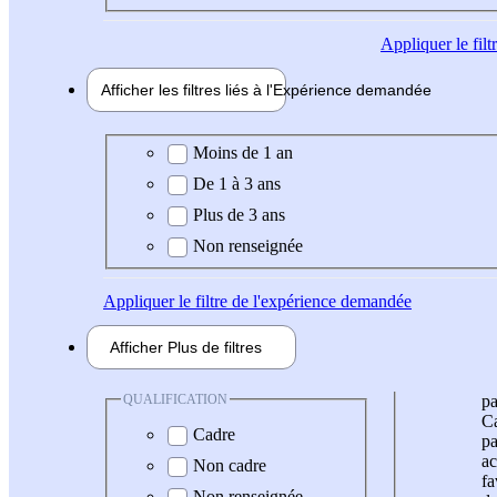
Appliquer
le fil
Afficher les filtres liés à l'
Expérience
demandée
Expérience demandée
Moins de 1 an
De 1 à 3 ans
Plus de 3 ans
Non renseignée
Appliquer
le filtre de l'expérience demandée
Afficher
Plus de
filtres
QUALIFICATION
pa
Ca
Cadre
pa
ac
Non cadre
fa
Non renseignée