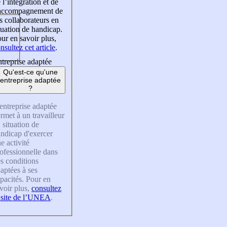
 l’intégration et de
’accompagnement de
s collaborateurs en
tuation de handicap.
ur en savoir plus,
nsultez cet article
.
treprise adaptée
Qu'est-ce qu'une
entreprise adaptée
?
entreprise adaptée
rmet à un travailleur
 situation de
ndicap d'exercer
e activité
ofessionnelle dans
s conditions
aptées à ses
pacités. Pour en
voir plus,
consultez
 site de l’UNEA
.