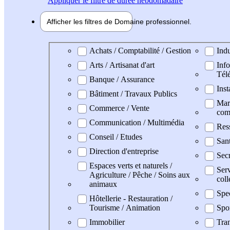
Appliquer
le filtre de durée hebdomadaire
Afficher les filtres de
Domaine pro
fessionnel
Domaine professionel
Achats / Comptabilité / Gestion
Indu
Arts / Artisanat d'art
Info
Tél
Banque / Assurance
Inst
Bâtiment / Travaux Publics
Mark
Commerce / Vente
com
Communication / Multimédia
Res
Conseil / Etudes
San
Direction d'entreprise
Secr
Espaces verts et naturels /
Serv
Agriculture / Pêche / Soins aux
coll
animaux
Spe
Hôtellerie - Restauration /
Tourisme / Animation
Spo
Immobilier
Tran