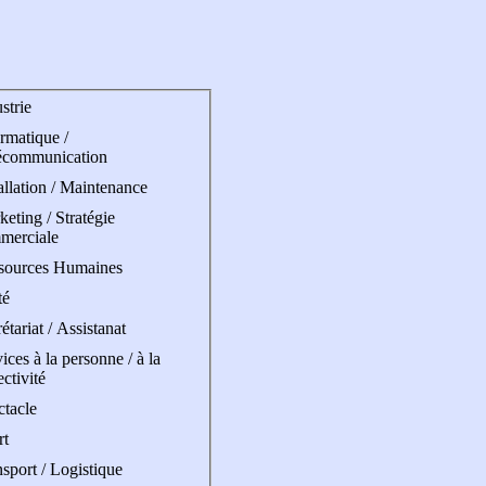
strie
rmatique /
écommunication
allation / Maintenance
eting / Stratégie
merciale
sources Humaines
té
étariat / Assistanat
ices à la personne / à la
ectivité
ctacle
rt
sport / Logistique