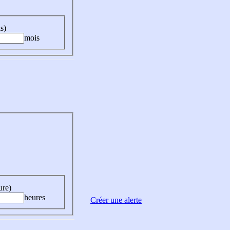
s)
mois
ure)
heures
Créer une alerte