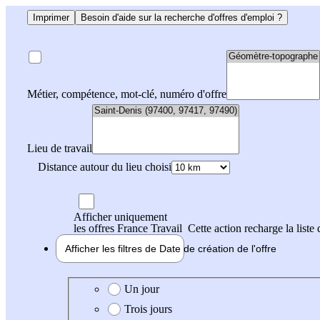
Imprimer
Besoin d'aide sur la recherche d'offres d'emploi ?
Métier, compétence, mot-clé, numéro d'offre
Lieu de travail
Distance autour du lieu choisi
Afficher uniquement
les offres France Travail
Cette action recharge la liste 
Afficher les filtres de
Date de création
de l'offre
Date de création de l'offre
Un jour
Trois jours