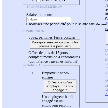
de
l
SALAIRE BRUT MINIMUM
se
si
Salaire minimum
Po
co
Choisissez une périodicité pour le salaire saisi
En
OPPORTUNITÉS
Soyez parmi les 1ers à postuler
Pourquoi serez-vous parmi les
premiers à postuler ?
L'
Offres de plus de 15 jours,
pe
comptant moins de 4 candidatures
en
(dont France Travail est informé)
ha
HANDICAP
un
pr
Employeur handi-
de
engagé
ad
Qu'est-ce qu'un
ca
employeur handi-
sa
engagé ?
le
Un employeur handi-
engagé est un
employeur reconnu