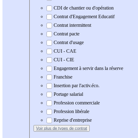
CDI de chantier ou d'opération
Contrat d'Engagement Educatif
Contrat intermittent
Contrat pacte
Contrat d'usage
CUI - CAE
CUI - CIE
Engagement à servir dans la réserve
Franchise
Insertion par l'activ.éco.
Portage salarial
Profession commerciale
Profession libérale
Reprise d'entreprise
Voir plus
de types de contrat