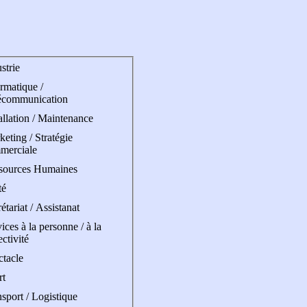
strie
rmatique /
écommunication
allation / Maintenance
eting / Stratégie
merciale
sources Humaines
té
étariat / Assistanat
ices à la personne / à la
ectivité
ctacle
rt
sport / Logistique