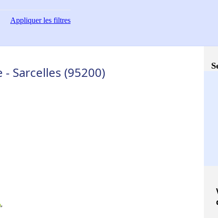
Appliquer
les filtres
S
 Sarcelles (95200)