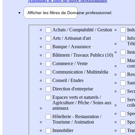
Appliquer
le filtre de durée hebdomadaire
Afficher les filtres de
Domaine pro
fessionnel
Domaine professionel
Achats / Comptabilité / Gestion
Indu
Arts / Artisanat d'art
Info
Tél
Banque / Assurance
Inst
Bâtiment / Travaux Publics (10)
Mark
Commerce / Vente
com
Communication / Multimédia
Res
Conseil / Etudes
San
Direction d'entreprise
Secr
Espaces verts et naturels /
Serv
Agriculture / Pêche / Soins aux
coll
animaux
Spe
Hôtellerie - Restauration /
Tourisme / Animation
Spo
Immobilier
Tran