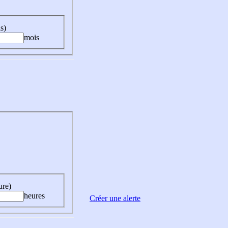
s)
mois
ure)
heures
Créer une alerte