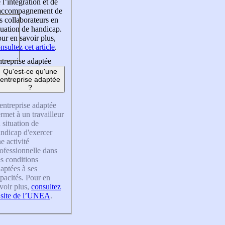
 l’intégration et de
’accompagnement de
s collaborateurs en
tuation de handicap.
ur en savoir plus,
nsultez cet article
.
treprise adaptée
Qu'est-ce qu'une
entreprise adaptée
?
entreprise adaptée
rmet à un travailleur
 situation de
ndicap d'exercer
e activité
ofessionnelle dans
s conditions
aptées à ses
pacités. Pour en
voir plus,
consultez
 site de l’UNEA
.