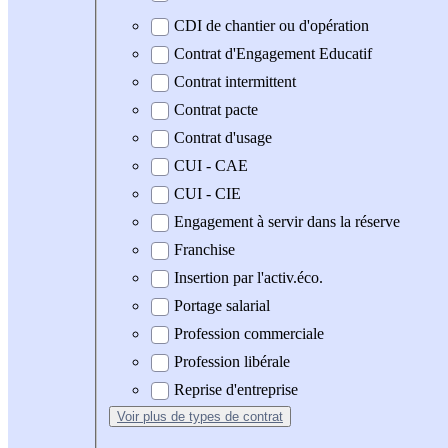
CDI de chantier ou d'opération
Contrat d'Engagement Educatif
Contrat intermittent
Contrat pacte
Contrat d'usage
CUI - CAE
CUI - CIE
Engagement à servir dans la réserve
Franchise
Insertion par l'activ.éco.
Portage salarial
Profession commerciale
Profession libérale
Reprise d'entreprise
Voir plus
de types de contrat