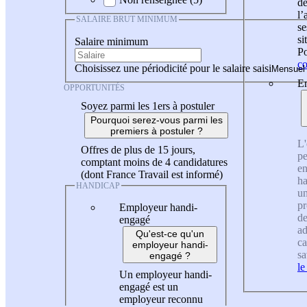
de
l
SALAIRE BRUT MINIMUM
se
si
Salaire minimum
Po
co
Choisissez une périodicité pour le salaire saisi
En
OPPORTUNITÉS
Soyez parmi les 1ers à postuler
Pourquoi serez-vous parmi les
premiers à postuler ?
L'
Offres de plus de 15 jours,
pe
comptant moins de 4 candidatures
en
(dont France Travail est informé)
ha
HANDICAP
un
pr
Employeur handi-
de
engagé
ad
Qu'est-ce qu'un
ca
employeur handi-
sa
engagé ?
le
Un employeur handi-
engagé est un
employeur reconnu