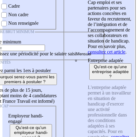
Cap emploi et ses
Cadre
partenaires pour ses
actions concrètes en
Non cadre
faveur du recrutement,
Non renseignée
de l’intégration et de
l’accompagnement de
IRE BRUT MINIMUM
ses collaborateurs en
situation de handicap.
re minimum
Pour en savoir plus,
consultez cet article
.
ssez une périodicité pour le salaire saisi
Entreprise adaptée
NITÉS
Qu'est-ce qu'une
z parmi les 1ers à postuler
entreprise adaptée
?
urquoi serez-vous parmi les
premiers à postuler ?
L'entreprise adaptée
es de plus de 15 jours,
permet à un travailleur
tant moins de 4 candidatures
en situation de
t France Travail est informé)
handicap d'exercer
ICAP
une activité
professionnelle dans
Employeur handi-
des conditions
engagé
adaptées à ses
Qu'est-ce qu'un
capacités. Pour en
employeur handi-
savoir plus,
consultez