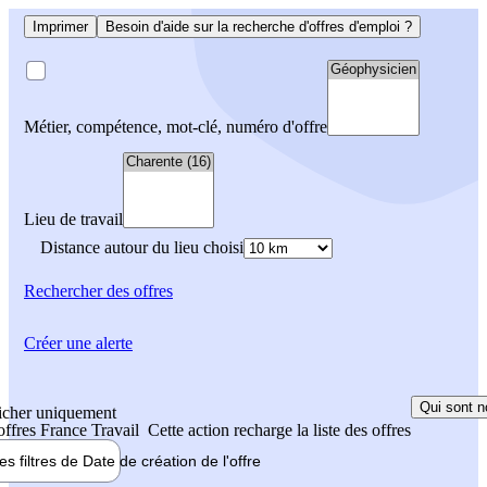
Imprimer
Besoin d'aide sur la recherche d'offres d'emploi ?
Métier, compétence, mot-clé, numéro d'offre
Lieu de travail
Distance autour du lieu choisi
Rechercher
des offres
Créer une alerte
Qui sont n
icher uniquement
 offres France Travail
Cette action recharge la liste des offres
les filtres de
Date de création
de l'offre