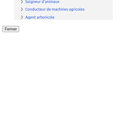
Fermer
Fermer
le détail de l'offre
/
Offre
sur
Offre précéden