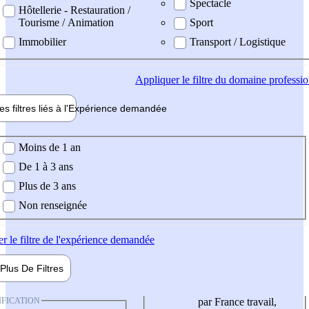
Spectacle
Hôtellerie - Restauration /
Tourisme / Animation
Sport
Immobilier
Transport / Logistique
Appliquer
le filtre du domaine professi
es filtres liés à l'
Expérience
demandée
ience demandée
Moins de 1 an
De 1 à 3 ans
Plus de 3 ans
Non renseignée
er
le filtre de l'expérience demandée
Plus De
Filtres
IFICATION
par France travail,