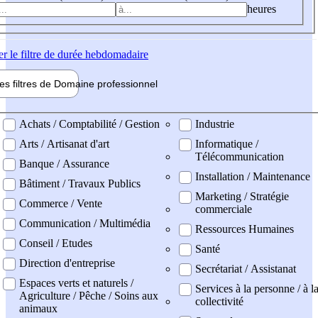
heures
er
le filtre de durée hebdomadaire
les filtres de
Domaine pro
fessionnel
ne professionel
Achats / Comptabilité / Gestion
Industrie
Arts / Artisanat d'art
Informatique /
Télécommunication
Banque / Assurance
Installation / Maintenance
Bâtiment / Travaux Publics
Marketing / Stratégie
Commerce / Vente
commerciale
Communication / Multimédia
Ressources Humaines
Conseil / Etudes
Santé
Direction d'entreprise
Secrétariat / Assistanat
Espaces verts et naturels /
Services à la personne / à l
Agriculture / Pêche / Soins aux
collectivité
animaux