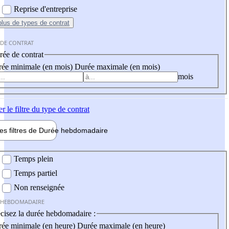
Reprise d'entreprise
plus
de types de contrat
 DE CONTRAT
ée de contrat
ée minimale (en mois)
Durée maximale (en mois)
mois
er
le filtre du type de contrat
les filtres de
Durée hebdo
madaire
 hebdomadaire
Temps plein
Temps partiel
Non renseignée
 HEBDOMADAIRE
cisez la durée hebdomadaire :
ée minimale (en heure)
Durée maximale (en heure)