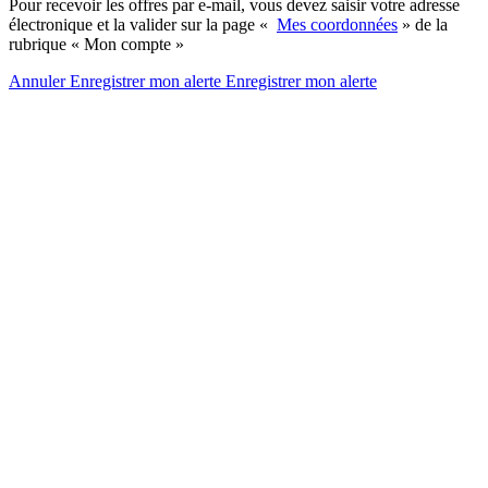
Pour recevoir les offres par e-mail, vous devez saisir votre adresse
électronique et la valider sur la page «
Mes coordonnées
» de la
rubrique « Mon compte »
Annuler
Enregistrer mon alerte
Enregistrer
mon alerte