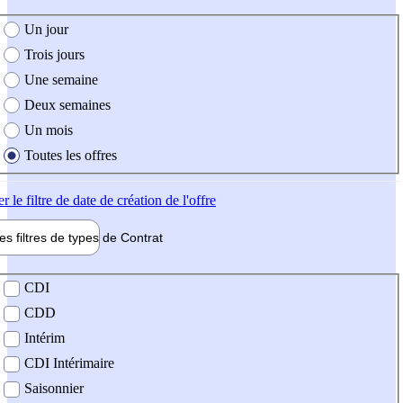
e création de l'offre
Un jour
Trois jours
Une semaine
Deux semaines
Un mois
Toutes les offres
er
le filtre de date de création de l'offre
les filtres de types de
Contrat
de contrat
CDI
CDD
Intérim
CDI Intérimaire
Saisonnier