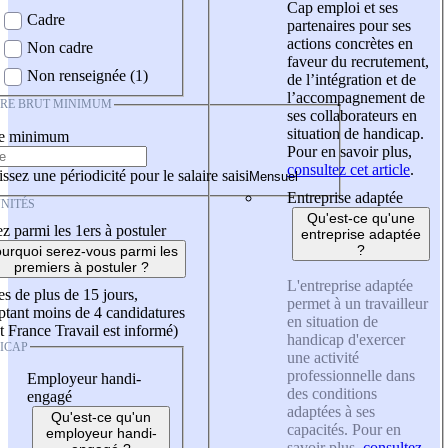
Cap emploi et ses
Cadre
partenaires pour ses
actions concrètes en
Non cadre
faveur du recrutement,
Non renseignée (1)
de l’intégration et de
l’accompagnement de
IRE BRUT MINIMUM
ses collaborateurs en
situation de handicap.
re minimum
Pour en savoir plus,
consultez cet article
.
ssez une périodicité pour le salaire saisi
Entreprise adaptée
NITÉS
Qu'est-ce qu'une
z parmi les 1ers à postuler
entreprise adaptée
?
urquoi serez-vous parmi les
premiers à postuler ?
L'entreprise adaptée
es de plus de 15 jours,
permet à un travailleur
tant moins de 4 candidatures
en situation de
t France Travail est informé)
handicap d'exercer
ICAP
une activité
professionnelle dans
Employeur handi-
des conditions
engagé
adaptées à ses
Qu'est-ce qu'un
capacités. Pour en
employeur handi-
savoir plus,
consultez