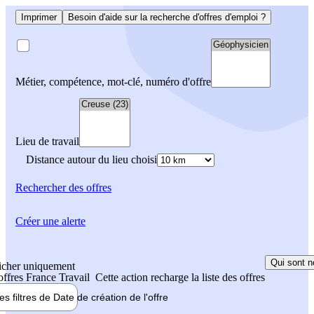
Imprimer
Besoin d'aide sur la recherche d'offres d'emploi ?
Métier, compétence, mot-clé, numéro d'offre
Lieu de travail
Distance autour du lieu choisi
Rechercher
des offres
Créer une alerte
Qui sont n
icher uniquement
 offres France Travail
Cette action recharge la liste des offres
les filtres de
Date de création
de l'offre