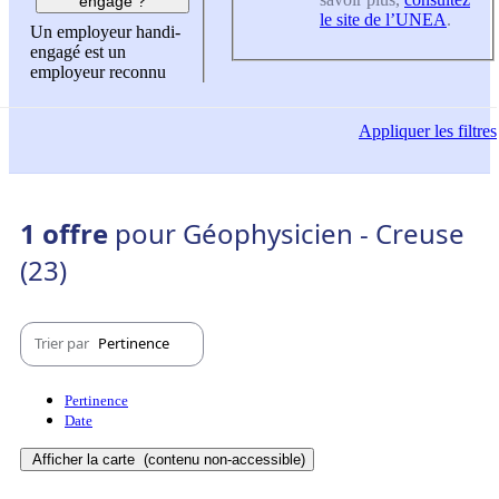
engagé ?
le site de l’UNEA
.
Un employeur handi-
engagé est un
employeur reconnu
Appliquer
les filtres
1 offre
pour Géophysicien - Creuse
(23)
Trier par
Pertinence
Pertinence
Date
Afficher la carte
(contenu non-accessible)