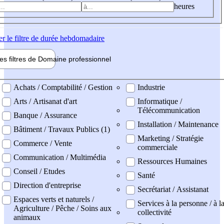
heures
er
le filtre de durée hebdomadaire
les filtres de
Domaine pro
fessionnel
ne professionel
Achats / Comptabilité / Gestion
Industrie
Arts / Artisanat d'art
Informatique /
Télécommunication
Banque / Assurance
Installation / Maintenance
Bâtiment / Travaux Publics (1)
Marketing / Stratégie
Commerce / Vente
commerciale
Communication / Multimédia
Ressources Humaines
Conseil / Etudes
Santé
Direction d'entreprise
Secrétariat / Assistanat
Espaces verts et naturels /
Services à la personne / à l
Agriculture / Pêche / Soins aux
collectivité
animaux