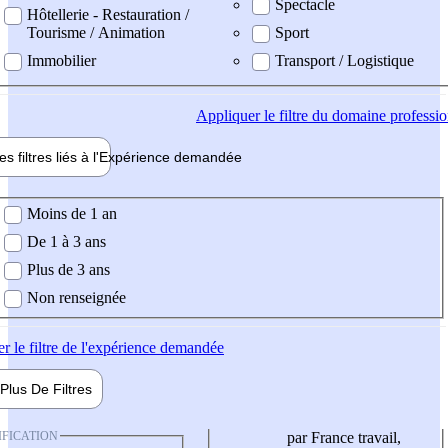
Spectacle
Hôtellerie - Restauration /
Tourisme / Animation
Sport
Immobilier
Transport / Logistique
Appliquer
le filtre du domaine professi
es filtres liés à l'
Expérience
demandée
ience demandée
Moins de 1 an
De 1 à 3 ans
Plus de 3 ans
Non renseignée
er
le filtre de l'expérience demandée
Plus De
Filtres
IFICATION
par France travail,