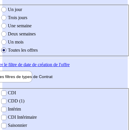
e création de l'offre
Un jour
Trois jours
Une semaine
Deux semaines
Un mois
Toutes les offres
er
le filtre de date de création de l'offre
les filtres de types de
Contrat
de contrat
CDI
CDD (1)
Intérim
CDI Intérimaire
Saisonnier