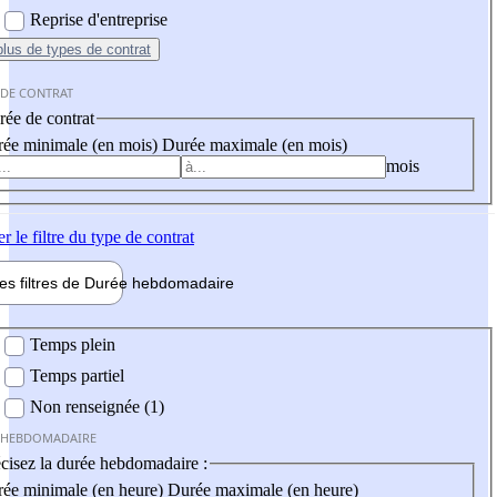
Reprise d'entreprise
plus
de types de contrat
 DE CONTRAT
ée de contrat
ée minimale (en mois)
Durée maximale (en mois)
mois
er
le filtre du type de contrat
les filtres de
Durée hebdo
madaire
 hebdomadaire
Temps plein
Temps partiel
Non renseignée (1)
 HEBDOMADAIRE
cisez la durée hebdomadaire :
ée minimale (en heure)
Durée maximale (en heure)