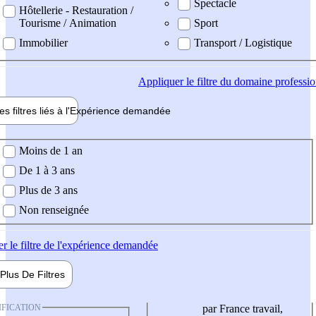
Spectacle
Hôtellerie - Restauration /
Tourisme / Animation
Sport
Immobilier
Transport / Logistique
Appliquer
le filtre du domaine professi
es filtres liés à l'
Expérience
demandée
ience demandée
Moins de 1 an
De 1 à 3 ans
Plus de 3 ans
Non renseignée
er
le filtre de l'expérience demandée
Plus De
Filtres
IFICATION
par France travail,