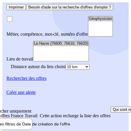
Imprimer
Besoin d'aide sur la recherche d'offres d'emploi ?
Métier, compétence, mot-clé, numéro d'offre
Lieu de travail
Distance autour du lieu choisi
Rechercher
des offres
Créer une alerte
Qui sont n
icher uniquement
 offres France Travail
Cette action recharge la liste des offres
les filtres de
Date de création
de l'offre