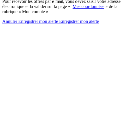
Pour recevoir les offres par e-mail, vous devez saisir votre adresse
électronique et la valider sur la page «
Mes coordonnées
» de la
rubrique « Mon compte »
Annuler
Enregistrer mon alerte
Enregistrer
mon alerte