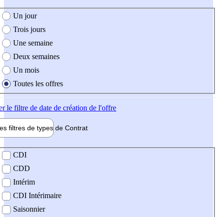
e création de l'offre
Un jour
Trois jours
Une semaine
Deux semaines
Un mois
Toutes les offres
er
le filtre de date de création de l'offre
les filtres de types de
Contrat
de contrat
CDI
CDD
Intérim
CDI Intérimaire
Saisonnier