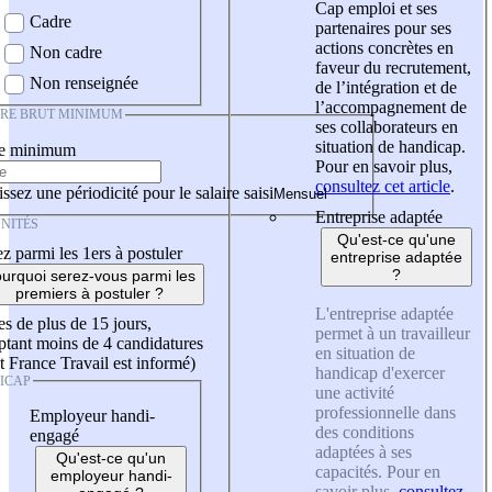
Cap emploi et ses
Cadre
partenaires pour ses
actions concrètes en
Non cadre
faveur du recrutement,
Non renseignée
de l’intégration et de
l’accompagnement de
IRE BRUT MINIMUM
ses collaborateurs en
situation de handicap.
re minimum
Pour en savoir plus,
consultez cet article
.
ssez une périodicité pour le salaire saisi
Entreprise adaptée
NITÉS
Qu'est-ce qu'une
z parmi les 1ers à postuler
entreprise adaptée
?
urquoi serez-vous parmi les
premiers à postuler ?
L'entreprise adaptée
es de plus de 15 jours,
permet à un travailleur
tant moins de 4 candidatures
en situation de
t France Travail est informé)
handicap d'exercer
ICAP
une activité
professionnelle dans
Employeur handi-
des conditions
engagé
adaptées à ses
Qu'est-ce qu'un
capacités. Pour en
employeur handi-
savoir plus,
consultez