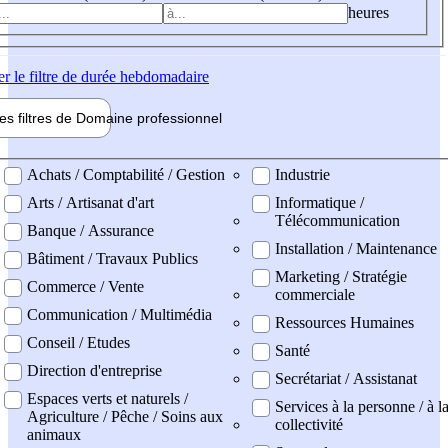
heures
er
le filtre de durée hebdomadaire
les filtres de
Domaine pro
fessionnel
ne professionel
Achats / Comptabilité / Gestion
Industrie
Arts / Artisanat d'art
Informatique /
Télécommunication
Banque / Assurance
Installation / Maintenance
Bâtiment / Travaux Publics
Marketing / Stratégie
Commerce / Vente
commerciale
Communication / Multimédia
Ressources Humaines
Conseil / Etudes
Santé
Direction d'entreprise
Secrétariat / Assistanat
Espaces verts et naturels /
Services à la personne / à l
Agriculture / Pêche / Soins aux
collectivité
animaux