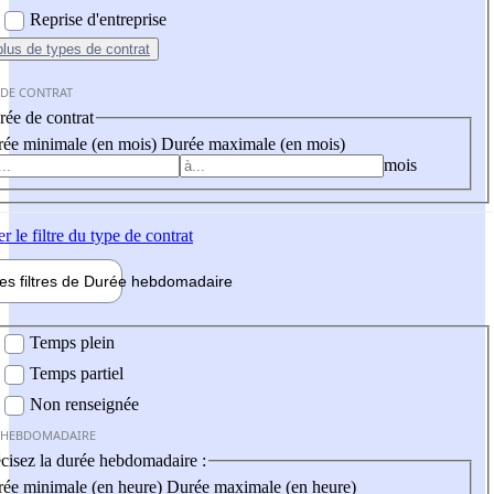
Reprise d'entreprise
plus
de types de contrat
 DE CONTRAT
ée de contrat
ée minimale (en mois)
Durée maximale (en mois)
mois
er
le filtre du type de contrat
les filtres de
Durée hebdo
madaire
 hebdomadaire
Temps plein
Temps partiel
Non renseignée
 HEBDOMADAIRE
cisez la durée hebdomadaire :
ée minimale (en heure)
Durée maximale (en heure)