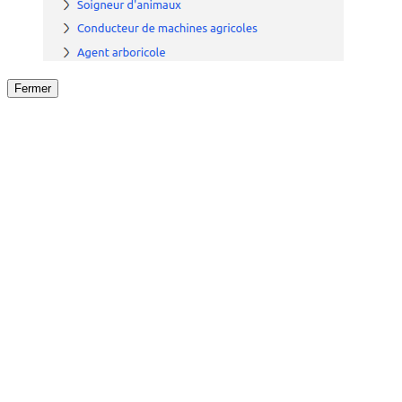
Fermer
Fermer
le détail de l'offre
/
Offre
sur
Offre précéden