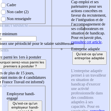
Cap emploi et ses
Cadre
partenaires pour ses
actions concrètes en
Non cadre (2)
faveur du recrutement,
Non renseignée
de l’intégration et de
l’accompagnement de
IRE BRUT MINIMUM
ses collaborateurs en
situation de handicap.
re minimum
Pour en savoir plus,
consultez cet article
.
ssez une périodicité pour le salaire saisi
Entreprise adaptée
NITÉS
Qu'est-ce qu'une
z parmi les 1ers à postuler
entreprise adaptée
?
urquoi serez-vous parmi les
premiers à postuler ?
L'entreprise adaptée
es de plus de 15 jours,
permet à un travailleur
tant moins de 4 candidatures
en situation de
t France Travail est informé)
handicap d'exercer
ICAP
une activité
professionnelle dans
Employeur handi-
des conditions
engagé
adaptées à ses
Qu'est-ce qu'un
capacités. Pour en
employeur handi-
savoir plus,
consultez