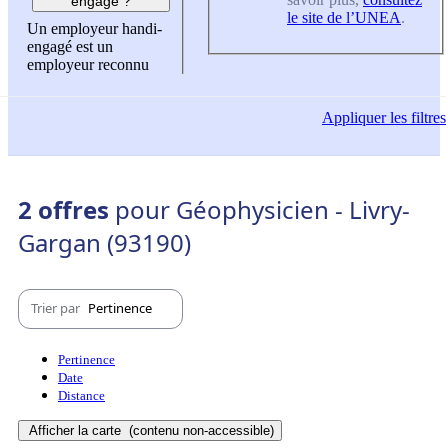
engagé ?
le site de l’UNEA
.
Un employeur handi-
engagé est un
employeur reconnu
Appliquer
les filtres
2 offres
pour Géophysicien - Livry-
Gargan (93190)
Trier par
Pertinence
Pertinence
Date
Distance
Afficher la carte
(contenu non-accessible)