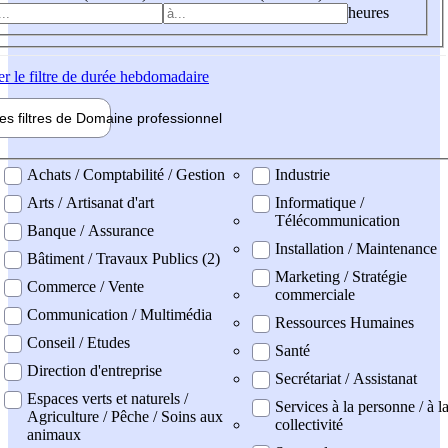
heures
er
le filtre de durée hebdomadaire
les filtres de
Domaine pro
fessionnel
ne professionel
Achats / Comptabilité / Gestion
Industrie
Arts / Artisanat d'art
Informatique /
Télécommunication
Banque / Assurance
Installation / Maintenance
Bâtiment / Travaux Publics (2)
Marketing / Stratégie
Commerce / Vente
commerciale
Communication / Multimédia
Ressources Humaines
Conseil / Etudes
Santé
Direction d'entreprise
Secrétariat / Assistanat
Espaces verts et naturels /
Services à la personne / à l
Agriculture / Pêche / Soins aux
collectivité
animaux