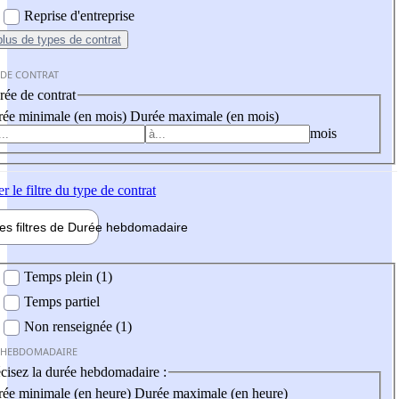
Reprise d'entreprise
plus
de types de contrat
 DE CONTRAT
ée de contrat
ée minimale (en mois)
Durée maximale (en mois)
mois
er
le filtre du type de contrat
les filtres de
Durée hebdo
madaire
 hebdomadaire
Temps plein (1)
Temps partiel
Non renseignée (1)
 HEBDOMADAIRE
cisez la durée hebdomadaire :
ée minimale (en heure)
Durée maximale (en heure)