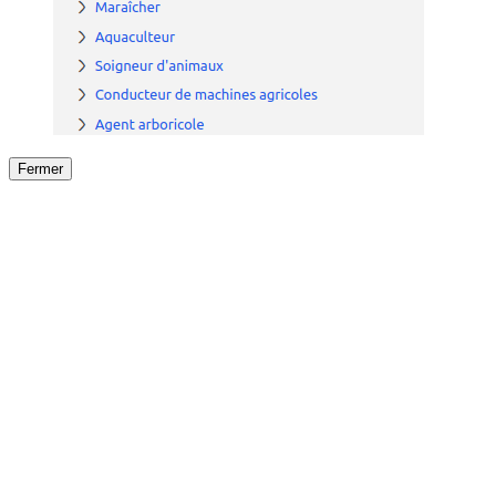
Fermer
Fermer
le détail de l'offre
/
Offre
sur
Offre précéden