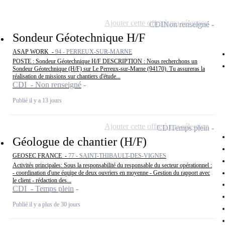
Ajouter cette offre à ma sélection
CDI
Non renseigné
Sondeur Géotechnique H/F
ASAP WORK -
94 - PERREUX-SUR-MARNE
POSTE : Sondeur Géotechnique H/F DESCRIPTION : Nous recherchons un
Sondeur Géotechnique (H/F) sur Le Perreux-sur-Marne (94170). Tu assureras la
réalisation de missions sur chantiers d'étude...
CDI - Non renseigné
Publié il y a 13 jours
Ajouter cette offre à ma sélection
CDI
Temps plein
Géologue de chantier (H/F)
GEOSEC FRANCE -
77 - SAINT-THIBAULT-DES-VIGNES
Activités principales: Sous la responsabilité du responsable du secteur opérationnel :
- coordination d'une équipe de deux ouvriers en moyenne - Gestion du rapport avec
le client - rédaction des...
CDI - Temps plein
Publié il y a plus de 30 jours