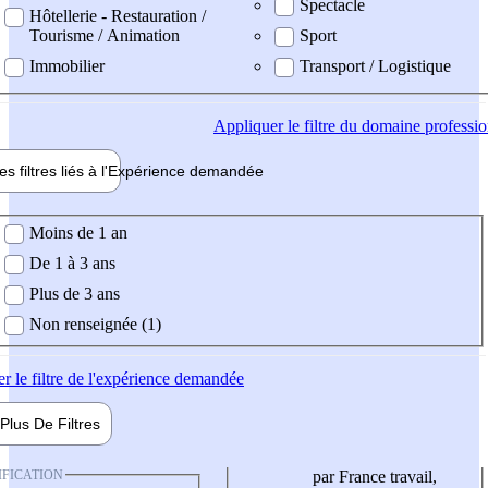
Spectacle
Hôtellerie - Restauration /
Tourisme / Animation
Sport
Immobilier
Transport / Logistique
Appliquer
le filtre du domaine professi
es filtres liés à l'
Expérience
demandée
ience demandée
Moins de 1 an
De 1 à 3 ans
Plus de 3 ans
Non renseignée (1)
er
le filtre de l'expérience demandée
Plus De
Filtres
IFICATION
par France travail,