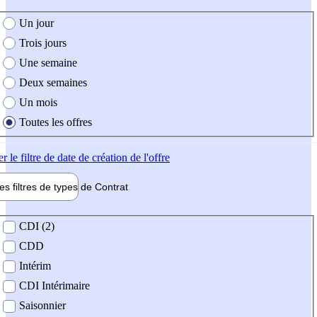
e création de l'offre
Un jour
Trois jours
Une semaine
Deux semaines
Un mois
Toutes les offres
er
le filtre de date de création de l'offre
les filtres de types de
Contrat
de contrat
CDI (2)
CDD
Intérim
CDI Intérimaire
Saisonnier