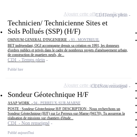
Ajouter cette offre à ma sélection
CDI
Temps plein
Technicien/ Technicienne Sites et
Sols Pollués (SSP) (H/F)
OMNIUM GENERAL D'INGENIERIE -
93 - MONTREUIL
BET indépendant, OGI accompagne depuis sa création en 1991, les donneurs
d'ordres publics et privés dans le cadre de nombreux projets d'aménagement urbain,
de construction de quartiers neufs, de...
CDI - Temps plein
Publié hier
Ajouter cette offre à ma sélection
CDI
Non renseigné
Sondeur Géotechnique H/F
ASAP WORK -
94 - PERREUX-SUR-MARNE
POSTE : Sondeur Géotechnique H/F DESCRIPTION : Nous recherchons un
Sondeur Géotechnique (H/F) sur Le Perreux-sur-Marne (94170). Tu assureras la
réalisation de missions sur chantiers d'étude...
CDI - Non renseigné
Publié aujourd'hui