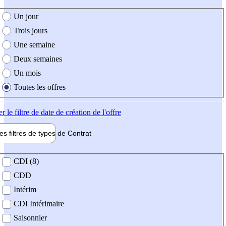
e création de l'offre
Un jour
Trois jours
Une semaine
Deux semaines
Un mois
Toutes les offres
er
le filtre de date de création de l'offre
les filtres de types de
Contrat
de contrat
CDI (8)
CDD
Intérim
CDI Intérimaire
Saisonnier