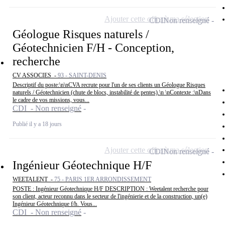
Ajouter cette offre à ma sélection
CDI
Non renseigné
Géologue Risques naturels /
Géotechnicien F/H - Conception,
recherche
CV ASSOCIES -
93 - SAINT-DENIS
Descriptif du poste:\n\nCVA recrute pour l'un de ses clients un Géologue Risques
naturels / Géotechnicien (chute de blocs, instabilité de pentes).\n \nContexte :\nDans
le cadre de vos missions, vous...
CDI - Non renseigné
Publié il y a 18 jours
Ajouter cette offre à ma sélection
CDI
Non renseigné
Ingénieur Géotechnique H/F
WEETALENT -
75 - PARIS 1ER ARRONDISSEMENT
POSTE : Ingénieur Géotechnique H/F DESCRIPTION : Weetalent recherche pour
son client, acteur reconnu dans le secteur de l'ingénierie et de la construction, un(e)
Ingénieur Géotechnique f/h. Vous...
CDI - Non renseigné