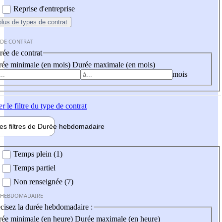
Reprise d'entreprise
plus
de types de contrat
 DE CONTRAT
ée de contrat
ée minimale (en mois)
Durée maximale (en mois)
mois
er
le filtre du type de contrat
les filtres de
Durée hebdo
madaire
 hebdomadaire
Temps plein (1)
Temps partiel
Non renseignée (7)
 HEBDOMADAIRE
cisez la durée hebdomadaire :
ée minimale (en heure)
Durée maximale (en heure)