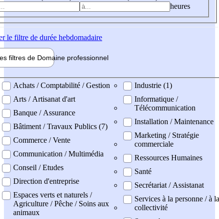
heures
er
le filtre de durée hebdomadaire
les filtres de
Domaine pro
fessionnel
ne professionel
Achats / Comptabilité / Gestion
Industrie (1)
Arts / Artisanat d'art
Informatique /
Télécommunication
Banque / Assurance
Installation / Maintenance
Bâtiment / Travaux Publics (7)
Marketing / Stratégie
Commerce / Vente
commerciale
Communication / Multimédia
Ressources Humaines
Conseil / Etudes
Santé
Direction d'entreprise
Secrétariat / Assistanat
Espaces verts et naturels /
Services à la personne / à l
Agriculture / Pêche / Soins aux
collectivité
animaux