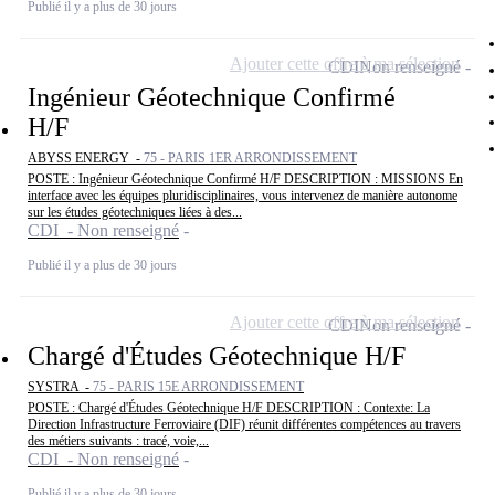
Publié il y a plus de 30 jours
Ajouter cette offre à ma sélection
CDI
Non renseigné
Ingénieur Géotechnique Confirmé
H/F
ABYSS ENERGY -
75 - PARIS 1ER ARRONDISSEMENT
POSTE : Ingénieur Géotechnique Confirmé H/F DESCRIPTION : MISSIONS En
interface avec les équipes pluridisciplinaires, vous intervenez de manière autonome
sur les études géotechniques liées à des...
CDI - Non renseigné
Publié il y a plus de 30 jours
Ajouter cette offre à ma sélection
CDI
Non renseigné
Chargé d'Études Géotechnique H/F
SYSTRA -
75 - PARIS 15E ARRONDISSEMENT
POSTE : Chargé d'Études Géotechnique H/F DESCRIPTION : Contexte: La
Direction Infrastructure Ferroviaire (DIF) réunit différentes compétences au travers
des métiers suivants : tracé, voie,...
CDI - Non renseigné
Publié il y a plus de 30 jours