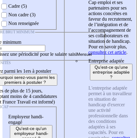
Cap emploi et ses
Cadre (5)
partenaires pour ses
actions concrètes en
Non cadre (3)
faveur du recrutement,
Non renseignée
de l’intégration et de
l’accompagnement de
IRE BRUT MINIMUM
ses collaborateurs en
situation de handicap.
re minimum
Pour en savoir plus,
consultez cet article
.
ssez une périodicité pour le salaire saisi
Entreprise adaptée
NITÉS
Qu'est-ce qu'une
z parmi les 1ers à postuler
entreprise adaptée
?
urquoi serez-vous parmi les
premiers à postuler ?
L'entreprise adaptée
es de plus de 15 jours,
permet à un travailleur
tant moins de 4 candidatures
en situation de
t France Travail est informé)
handicap d'exercer
ICAP
une activité
professionnelle dans
Employeur handi-
des conditions
engagé
adaptées à ses
Qu'est-ce qu'un
capacités. Pour en
employeur handi-
savoir plus,
consultez