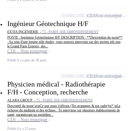
Ajouter cette offre à ma sélection
CDI
Non renseigné
Ingénieur Géotechnique H/F
EXTIA INGÉNIERIE -
75 - PARIS 1ER ARRONDISSEMENT
POSTE : Ingénieur Géotechnique H/F DESCRIPTION : **Description du poste**
: Au sein d'une équipe pôle études, vous pourrez intervenir sur des projets tels que,
le Grand Paris Express, des...
CDI - Non renseigné
Publié il y a plus de 30 jours
Ajouter cette offre à ma sélection
CDI
Non renseigné
Physicien médical - Radiothérapie
F/H - Conception, recherche
ALARA GROUP -
75 - PARIS 1ER ARRONDISSEMENT
Descriptif du poste:\n\nCe que nous t'offrons (Tes avantages & ton cadre)\n* \nLa
richesse du multisite et des technos : Tu interviens sur plusieurs établissements de
santé, garantissant un quotidien...
CDI - Non renseigné
Publié il y a 22 jours