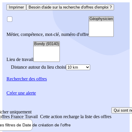
Imprimer
Besoin d'aide sur la recherche d'offres d'emploi ?
Métier, compétence, mot-clé, numéro d'offre
Lieu de travail
Distance autour du lieu choisi
Rechercher
des offres
Créer une alerte
Qui sont n
icher uniquement
 offres France Travail
Cette action recharge la liste des offres
les filtres de
Date de création
de l'offre