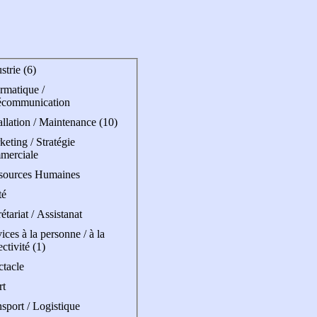
strie (6)
rmatique /
écommunication
allation / Maintenance (10)
eting / Stratégie
merciale
sources Humaines
té
étariat / Assistanat
ices à la personne / à la
ectivité (1)
ctacle
rt
sport / Logistique