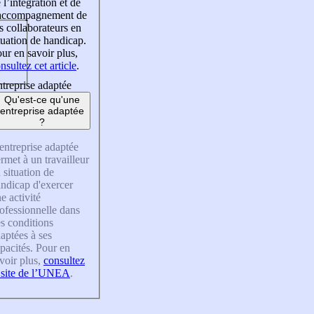
 l’intégration et de
’accompagnement de
s collaborateurs en
tuation de handicap.
ur en savoir plus,
nsultez cet article
.
treprise adaptée
Qu'est-ce qu'une
entreprise adaptée
?
entreprise adaptée
rmet à un travailleur
 situation de
ndicap d'exercer
e activité
ofessionnelle dans
s conditions
aptées à ses
pacités. Pour en
voir plus,
consultez
 site de l’UNEA
.