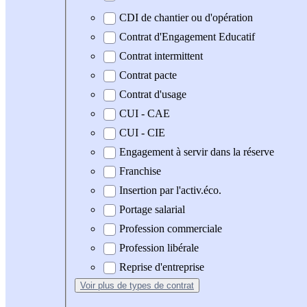
CDI de chantier ou d'opération
Contrat d'Engagement Educatif
Contrat intermittent
Contrat pacte
Contrat d'usage
CUI - CAE
CUI - CIE
Engagement à servir dans la réserve
Franchise
Insertion par l'activ.éco.
Portage salarial
Profession commerciale
Profession libérale
Reprise d'entreprise
Voir plus
de types de contrat