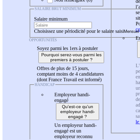
de
l
SALAIRE BRUT MINIMUM
se
si
Salaire minimum
Po
co
Choisissez une périodicité pour le salaire saisi
En
OPPORTUNITÉS
Soyez parmi les 1ers à postuler
Pourquoi serez-vous parmi les
premiers à postuler ?
L'
Offres de plus de 15 jours,
pe
comptant moins de 4 candidatures
en
(dont France Travail est informé)
ha
HANDICAP
un
pr
Employeur handi-
de
engagé
ad
Qu'est-ce qu'un
ca
employeur handi-
sa
engagé ?
le
Un employeur handi-
engagé est un
employeur reconnu