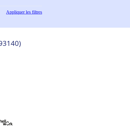
Appliquer
les filtres
(93140)