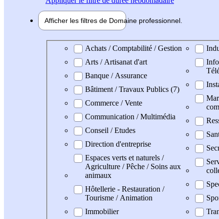
Appliquer
le filtre de durée hebdomadaire
Afficher les filtres de
Domaine pro
fessionnel
Domaine professionel
Achats / Comptabilité / Gestion
Indu
Arts / Artisanat d'art
Info
Tél
Banque / Assurance
Inst
Bâtiment / Travaux Publics (7)
Mark
Commerce / Vente
com
Communication / Multimédia
Res
Conseil / Etudes
San
Direction d'entreprise
Secr
Espaces verts et naturels /
Serv
Agriculture / Pêche / Soins aux
coll
animaux
Spe
Hôtellerie - Restauration /
Tourisme / Animation
Spo
Immobilier
Tran