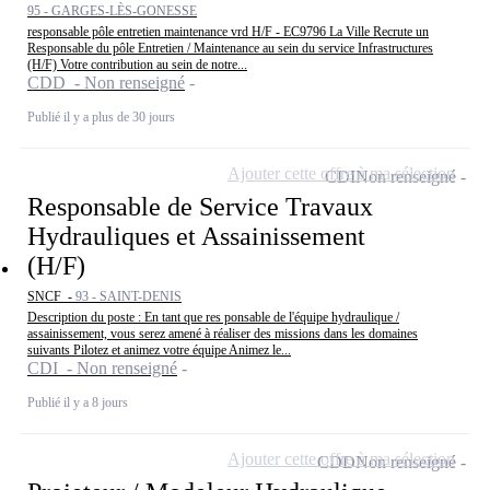
95 - GARGES-LÈS-GONESSE
responsable pôle entretien maintenance vrd H/F - EC9796 La Ville Recrute un
Responsable du pôle Entretien / Maintenance au sein du service Infrastructures
(H/F) Votre contribution au sein de notre...
CDD - Non renseigné
Publié il y a plus de 30 jours
Ajouter cette offre à ma sélection
CDI
Non renseigné
Responsable de Service Travaux
Hydrauliques et Assainissement
(H/F)
SNCF -
93 - SAINT-DENIS
Description du poste : En tant que res ponsable de l'équipe hydraulique /
assainissement, vous serez amené à réaliser des missions dans les domaines
suivants Pilotez et animez votre équipe Animez le...
CDI - Non renseigné
Publié il y a 8 jours
Ajouter cette offre à ma sélection
CDD
Non renseigné