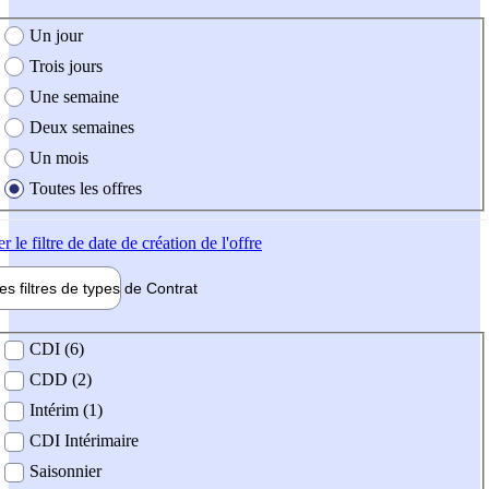
e création de l'offre
Un jour
Trois jours
Une semaine
Deux semaines
Un mois
Toutes les offres
er
le filtre de date de création de l'offre
les filtres de types de
Contrat
de contrat
CDI (6)
CDD (2)
Intérim (1)
CDI Intérimaire
Saisonnier