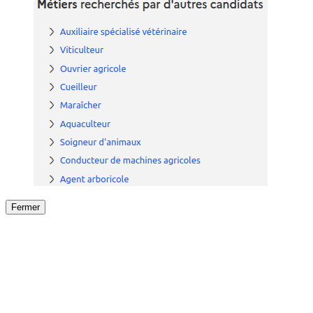
Fermer
Fermer
le détail de l'offre
/
Offre
sur
Offre précéden