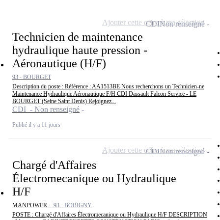
Ajouter cette offre à ma sélection
CDI
Non renseigné
Technicien de maintenance
hydraulique haute pression -
Aéronautique (H/F)
93 - BOURGET
Description du poste : Référence : AA1513BE Nous recherchons un Technicien-ne
Maintenance Hydraulique Aéronautique F/H CDI Dassault Falcon Service - LE
BOURGET (Seine Saint Denis) Rejoignez...
CDI - Non renseigné
Publié il y a 11 jours
Ajouter cette offre à ma sélection
CDI
Non renseigné
Chargé d'Affaires
Électromecanique ou Hydraulique
H/F
MANPOWER -
93 - BOBIGNY
POSTE : Chargé d'Affaires Électromecanique ou Hydraulique H/F DESCRIPTION