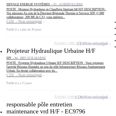
EIFFAGE ENERGIE SYSTÈMES -
93 - AUBERVILLIERS
POSTE : Monteur Hydraulique en Chaufferie Itinérant Idf H/F DESCRIPTION :
Vos missions Au sein de la Direction Régionale Thermie et Services IDF (1 000
collaborateurs, 200 M€ de CA), vous intégrez...
CDI - Non renseigné
Publié il y a plus de 30 jours
Ajouter cette offre à ma sélection
CDI
Non renseigné
Projeteur Hydraulique Urbaine H/F
EPI -
94 - BRY-SUR-MARNE
POSTE : Projeteur Hydraulique Urbaine H/F DESCRIPTION : Vous rejoignez
l'activité Réseaux Humides au sein du pôle Infrastructure Réseaux Aménagement
Urbain. En étroite collaboration avec les...
CDI - Non renseigné
Publié il y a 15 jours
Ajouter cette offre à ma sélection
CDD
Non renseigné
responsable pôle entretien
maintenance vrd H/F - EC9796