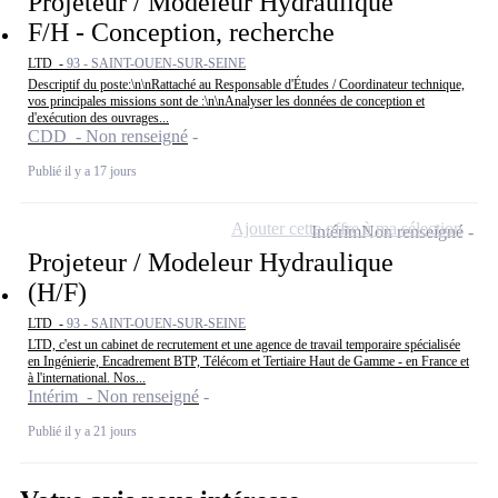
Projeteur / Modeleur Hydraulique
F/H - Conception, recherche
LTD -
93 - SAINT-OUEN-SUR-SEINE
Descriptif du poste:\n\nRattaché au Responsable d'Études / Coordinateur technique,
vos principales missions sont de :\n\nAnalyser les données de conception et
d'exécution des ouvrages...
CDD - Non renseigné
Publié il y a 17 jours
Ajouter cette offre à ma sélection
Intérim
Non renseigné
Projeteur / Modeleur Hydraulique
(H/F)
LTD -
93 - SAINT-OUEN-SUR-SEINE
LTD, c'est un cabinet de recrutement et une agence de travail temporaire spécialisée
en Ingénierie, Encadrement BTP, Télécom et Tertiaire Haut de Gamme - en France et
à l'international. Nos...
Intérim - Non renseigné
Publié il y a 21 jours