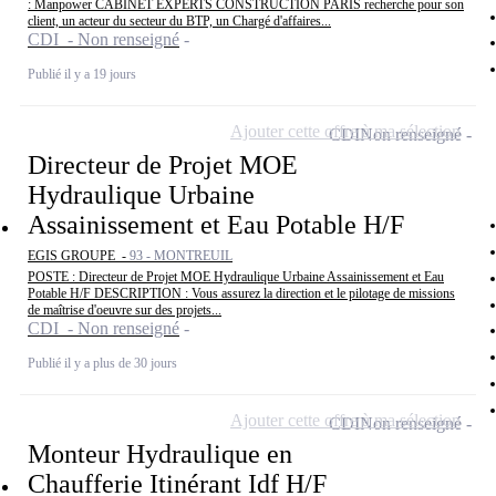
: Manpower CABINET EXPERTS CONSTRUCTION PARIS recherche pour son
client, un acteur du secteur du BTP, un Chargé d'affaires...
CDI - Non renseigné
Publié il y a 19 jours
Ajouter cette offre à ma sélection
CDI
Non renseigné
Directeur de Projet MOE
Hydraulique Urbaine
Assainissement et Eau Potable H/F
EGIS GROUPE -
93 - MONTREUIL
POSTE : Directeur de Projet MOE Hydraulique Urbaine Assainissement et Eau
Potable H/F DESCRIPTION : Vous assurez la direction et le pilotage de missions
de maîtrise d'oeuvre sur des projets...
CDI - Non renseigné
Publié il y a plus de 30 jours
Ajouter cette offre à ma sélection
CDI
Non renseigné
Monteur Hydraulique en
Chaufferie Itinérant Idf H/F