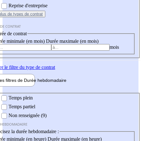
Reprise d'entreprise
plus
de types de contrat
 DE CONTRAT
ée de contrat
ée minimale (en mois)
Durée maximale (en mois)
mois
er
le filtre du type de contrat
les filtres de
Durée hebdo
madaire
 hebdomadaire
Temps plein
Temps partiel
Non renseignée (9)
 HEBDOMADAIRE
cisez la durée hebdomadaire :
ée minimale (en heure)
Durée maximale (en heure)