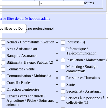
heures
er
le filtre de durée hebdomadaire
les filtres de
Domaine pro
fessionnel
ne professionel
Achats / Comptabilité / Gestion
Industrie (3)
Arts / Artisanat d'art
Informatique /
Télécommunication
Banque / Assurance
Installation / Maintenance (
Bâtiment / Travaux Publics (2)
Marketing / Stratégie
Commerce / Vente
commerciale
Communication / Multimédia
Ressources Humaines
Conseil / Etudes
Santé
Direction d'entreprise
Secrétariat / Assistanat
Espaces verts et naturels /
Services à la personne / à l
Agriculture / Pêche / Soins aux
collectivité (1)
animaux