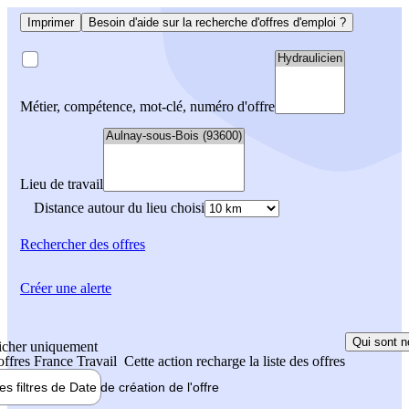
Imprimer
Besoin d'aide sur la recherche d'offres d'emploi ?
Métier, compétence, mot-clé, numéro d'offre
Lieu de travail
Distance autour du lieu choisi
Rechercher
des offres
Créer une alerte
Qui sont n
icher uniquement
 offres France Travail
Cette action recharge la liste des offres
les filtres de
Date de création
de l'offre