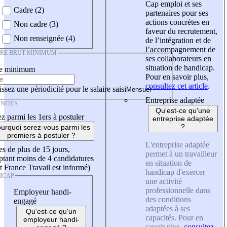
Cap emploi et ses
Cadre (2)
partenaires pour ses
actions concrètes en
Non cadre (3)
faveur du recrutement,
Non renseignée (4)
de l’intégration et de
l’accompagnement de
IRE BRUT MINIMUM
ses collaborateurs en
situation de handicap.
re minimum
Pour en savoir plus,
consultez cet article
.
ssez une périodicité pour le salaire saisi
Entreprise adaptée
NITÉS
Qu'est-ce qu'une
z parmi les 1ers à postuler
entreprise adaptée
?
urquoi serez-vous parmi les
premiers à postuler ?
L'entreprise adaptée
es de plus de 15 jours,
permet à un travailleur
tant moins de 4 candidatures
en situation de
t France Travail est informé)
handicap d'exercer
ICAP
une activité
professionnelle dans
Employeur handi-
des conditions
engagé
adaptées à ses
Qu'est-ce qu'un
capacités. Pour en
employeur handi-
savoir plus,
consultez