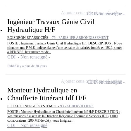
Ajouter cette offre à ma sélection
CDI
Non renseigné
Ingénieur Travaux Génie Civil
Hydraulique H/F
BOISDRON ET ASSOCIÉS -
75 - PARIS 1ER ARRONDISSEMENT
POSTE : Ingénieur Travaux Génie Civil Hydraulique H/F DESCRIPTION : Notre
client est une P.M.E. indépendante d'une centaine de salariés fondée en 1925, située
à RENNES. leur métier est de...
CDI - Non renseigné
Publié il y a plus de 30 jours
Ajouter cette offre à ma sélection
CDI
Non renseigné
Monteur Hydraulique en
Chaufferie Itinérant Idf H/F
EIFFAGE ENERGIE SYSTÈMES -
93 - AUBERVILLIERS
POSTE : Monteur Hydraulique en Chaufferie Itinérant Idf H/F DESCRIPTION :
Vos missions Au sein de la Direction Régionale Thermie et Services IDF (1 000
collaborateurs, 200 M€ de CA), vous intégrez...
CDI - Non renseigné