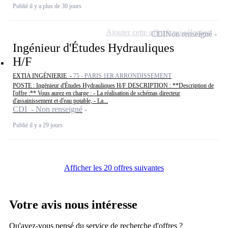
Publié il y a plus de 30 jours
Ajouter cette offre à ma sélection
CDI
Non renseigné
Ingénieur d'Études Hydrauliques
H/F
EXTIA INGÉNIERIE -
75 - PARIS 1ER ARRONDISSEMENT
POSTE : Ingénieur d'Études Hydrauliques H/F DESCRIPTION : **Description de
l'offre :** Vous aurez en charge : - La réalisation de schémas directeur
d'assainissement et d'eau potable, - La...
CDI - Non renseigné
Publié il y a 29 jours
Afficher les 20 offres suivantes
Votre avis nous intéresse
Qu'avez-vous pensé du service de recherche d'offres ?