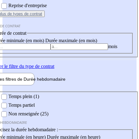
Reprise d'entreprise
plus
de types de contrat
 DE CONTRAT
ée de contrat
ée minimale (en mois)
Durée maximale (en mois)
mois
er
le filtre du type de contrat
les filtres de
Durée hebdo
madaire
 hebdomadaire
Temps plein (1)
Temps partiel
Non renseignée (25)
 HEBDOMADAIRE
cisez la durée hebdomadaire :
ée minimale (en heure)
Durée maximale (en heure)