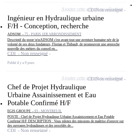
Ajouter cette offre à ma sélection
CDI
Non renseigné
Ingénieur en Hydraulique urbaine
F/H - Conception, recherche
ADSOM -
75 - PARIS 1ER ARRONDISSEMENT
Descriptif du poste:\n\nADSOM c'est avant tout une aventure humaine née de la
volonté de ses deux fondateurs, Florian et Thibault, de promouvoir une approche
nouvelle des métiers du conseil en...
CDI - Non renseigné
Publié il y a 9 jours
Ajouter cette offre à ma sélection
CDI
Non renseigné
Chef de Projet Hydraulique
Urbaine Assainissement et Eau
Potable Confirmé H/F
EGIS GROUPE -
93 - MONTREUIL
POSTE : Chef de Projet Hydraulique Urbaine Assainissement et Eau Potable
Confirmé H/F DESCRIPTION : Vous pilotez des missions de maîtrise d'oeuvre sur
des ouvrages hydrauliques et des procédés de...
CDI - Non renseigné