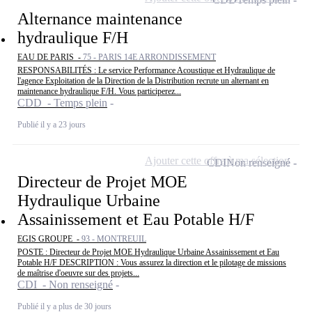
Alternance maintenance
hydraulique F/H
EAU DE PARIS -
75 - PARIS 14E ARRONDISSEMENT
RESPONSABILITÉS : Le service Performance Acoustique et Hydraulique de
l'agence Exploitation de la Direction de la Distribution recrute un alternant en
maintenance hydraulique F/H. Vous participerez...
CDD - Temps plein
Publié il y a 23 jours
Ajouter cette offre à ma sélection
CDI
Non renseigné
Directeur de Projet MOE
Hydraulique Urbaine
Assainissement et Eau Potable H/F
EGIS GROUPE -
93 - MONTREUIL
POSTE : Directeur de Projet MOE Hydraulique Urbaine Assainissement et Eau
Potable H/F DESCRIPTION : Vous assurez la direction et le pilotage de missions
de maîtrise d'oeuvre sur des projets...
CDI - Non renseigné
Publié il y a plus de 30 jours