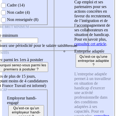
Cap emploi et ses
Cadre (14)
partenaires pour ses
actions concrètes en
Non cadre (4)
faveur du recrutement,
Non renseignée (8)
de l’intégration et de
l’accompagnement de
IRE BRUT MINIMUM
ses collaborateurs en
situation de handicap.
re minimum
Pour en savoir plus,
consultez cet article
.
ssez une périodicité pour le salaire saisi
Entreprise adaptée
NITÉS
Qu'est-ce qu'une
z parmi les 1ers à postuler
entreprise adaptée
?
urquoi serez-vous parmi les
premiers à postuler ?
L'entreprise adaptée
es de plus de 15 jours,
permet à un travailleur
tant moins de 4 candidatures
en situation de
t France Travail est informé)
handicap d'exercer
ICAP
une activité
professionnelle dans
Employeur handi-
des conditions
engagé
adaptées à ses
Qu'est-ce qu'un
capacités. Pour en
employeur handi-
savoir plus,
consultez