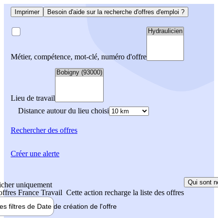
Imprimer
Besoin d'aide sur la recherche d'offres d'emploi ?
Métier, compétence, mot-clé, numéro d'offre
Lieu de travail
Distance autour du lieu choisi
Rechercher
des offres
Créer une alerte
Qui sont n
icher uniquement
 offres France Travail
Cette action recharge la liste des offres
les filtres de
Date de création
de l'offre