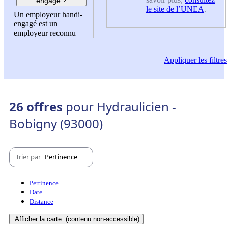
engagé ?
le site de l’UNEA
.
Un employeur handi-
engagé est un
employeur reconnu
Appliquer
les filtres
26 offres
pour Hydraulicien -
Bobigny (93000)
Trier par
Pertinence
Pertinence
Date
Distance
Afficher la carte
(contenu non-accessible)