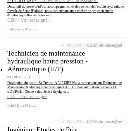
SETEC HYDRATEC -
75 - PARIS 1ER ARRONDISSEMENT
Descriptif du poste:\n\nPour accompagner le développement de l'activité hydraulique
fluviale de Setec Hydratec, nous recherchons un-e chef-fe de projet en études
d'hydraulique fluviale.\nAu sein...
CDI - Non renseigné
Publié il y a 10 jours
Ajouter cette offre à ma sélection
CDI
Non renseigné
Technicien de maintenance
hydraulique haute pression -
Aéronautique (H/F)
93 - BOURGET
Description du poste : Référence : AA1513BE Nous recherchons un Technicien-ne
Maintenance Hydraulique Aéronautique F/H CDI Dassault Falcon Service - LE
BOURGET (Seine Saint Denis) Rejoignez...
CDI - Non renseigné
Publié il y a 13 jours
Ajouter cette offre à ma sélection
CDI
Non renseigné
Ingénieur Etudes de Prix