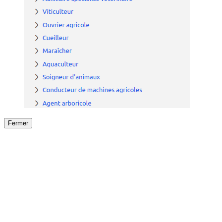
Fermer
Fermer
le détail de l'offre
/
Offre
sur
Offre précéden