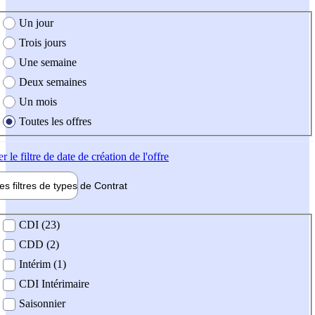
e création de l'offre
Un jour
Trois jours
Une semaine
Deux semaines
Un mois
Toutes les offres
er
le filtre de date de création de l'offre
les filtres de types de
Contrat
de contrat
CDI (23)
CDD (2)
Intérim (1)
CDI Intérimaire
Saisonnier