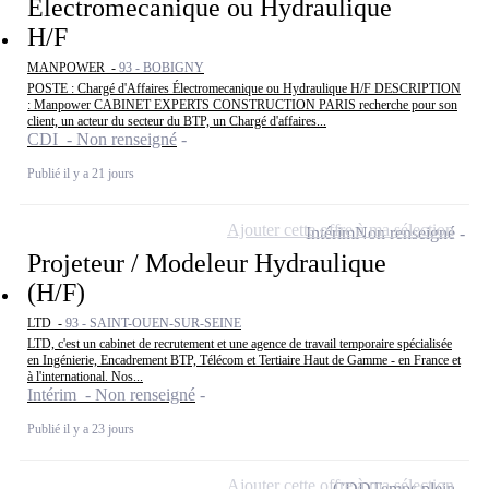
Électromecanique ou Hydraulique
H/F
MANPOWER -
93 - BOBIGNY
POSTE : Chargé d'Affaires Électromecanique ou Hydraulique H/F DESCRIPTION
: Manpower CABINET EXPERTS CONSTRUCTION PARIS recherche pour son
client, un acteur du secteur du BTP, un Chargé d'affaires...
CDI - Non renseigné
Publié il y a 21 jours
Ajouter cette offre à ma sélection
Intérim
Non renseigné
Projeteur / Modeleur Hydraulique
(H/F)
LTD -
93 - SAINT-OUEN-SUR-SEINE
LTD, c'est un cabinet de recrutement et une agence de travail temporaire spécialisée
en Ingénierie, Encadrement BTP, Télécom et Tertiaire Haut de Gamme - en France et
à l'international. Nos...
Intérim - Non renseigné
Publié il y a 23 jours
Ajouter cette offre à ma sélection
CDD
Temps plein