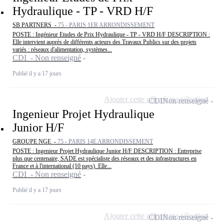
Hydraulique - TP - VRD H/F
SB PARTNERS -
75 - PARIS 1ER ARRONDISSEMENT
POSTE : Ingénieur Etudes de Prix Hydraulique - TP - VRD H/F DESCRIPTION :
Elle intervient auprès de différents acteurs des Travaux Publics sur des projets
variés : réseaux d'alimentation, systèmes...
CDI - Non renseigné
Publié il y a 17 jours
Ajouter cette offre à ma sélection
CDI
Non renseigné
Ingenieur Projet Hydraulique
Junior H/F
GROUPE NGE -
75 - PARIS 14E ARRONDISSEMENT
POSTE : Ingenieur Projet Hydraulique Junior H/F DESCRIPTION : Entreprise
plus que centenaire, SADE est spécialiste des réseaux et des infrastructures en
France et à l'international (10 pays). Elle...
CDI - Non renseigné
Publié il y a 17 jours
Ajouter cette offre à ma sélection
CDI
Non renseigné