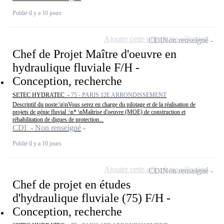
Publié il y a 10 jours
Ajouter cette offre à ma sélection
CDI
Non renseigné
Chef de Projet Maître d'oeuvre en
hydraulique fluviale F/H -
Conception, recherche
SETEC HYDRATEC -
75 - PARIS 12E ARRONDISSEMENT
Descriptif du poste:\n\nVous serez en charge du pilotage et de la réalisation de
projets de génie fluvial :\n* \nMaîtrise d'oeuvre (MOE) de construction et
réhabilitation de digues de protection...
CDI - Non renseigné
Publié il y a 10 jours
Ajouter cette offre à ma sélection
CDI
Non renseigné
Chef de projet en études
d'hydraulique fluviale (75) F/H -
Conception, recherche