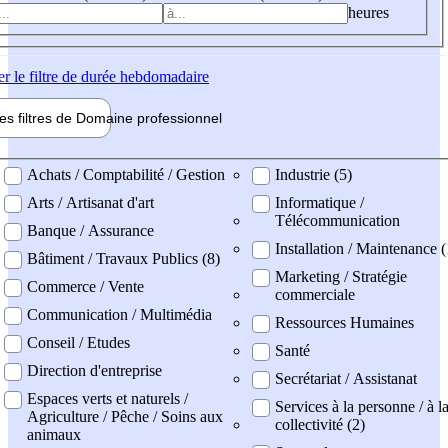
heures
er
le filtre de durée hebdomadaire
les filtres de
Domaine pro
fessionnel
ne professionel
Achats / Comptabilité / Gestion
Industrie (5)
Arts / Artisanat d'art
Informatique /
Télécommunication
Banque / Assurance
Installation / Maintenance (
Bâtiment / Travaux Publics (8)
Marketing / Stratégie
Commerce / Vente
commerciale
Communication / Multimédia
Ressources Humaines
Conseil / Etudes
Santé
Direction d'entreprise
Secrétariat / Assistanat
Espaces verts et naturels /
Services à la personne / à l
Agriculture / Pêche / Soins aux
collectivité (2)
animaux