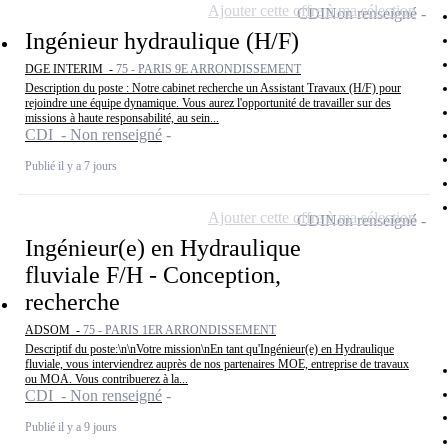
Ajouter cette offre à ma sélection
CDI
Non renseigné
Ingénieur hydraulique (H/F)
DGE INTERIM -
75 - PARIS 9E ARRONDISSEMENT
Description du poste : Notre cabinet recherche un Assistant Travaux (H/F) pour
rejoindre une équipe dynamique. Vous aurez l'opportunité de travailler sur des
missions à haute responsabilité, au sein...
CDI - Non renseigné
Publié il y a 7 jours
Ajouter cette offre à ma sélection
CDI
Non renseigné
Ingénieur(e) en Hydraulique
fluviale F/H - Conception,
recherche
ADSOM -
75 - PARIS 1ER ARRONDISSEMENT
Descriptif du poste:\n\nVotre mission\nEn tant qu'Ingénieur(e) en Hydraulique
fluviale, vous interviendrez auprès de nos partenaires MOE, entreprise de travaux
ou MOA. Vous contribuerez à la...
CDI - Non renseigné
Publié il y a 9 jours