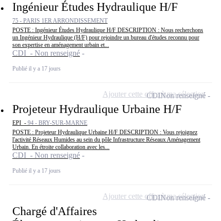
Ingénieur Études Hydraulique H/F
75 - PARIS 1ER ARRONDISSEMENT
POSTE : Ingénieur Études Hydraulique H/F DESCRIPTION : Nous recherchons
un Ingénieur Hydraulique (H/F) pour rejoindre un bureau d'études reconnu pour
son expertise en aménagement urbain et...
CDI - Non renseigné
Publié il y a 17 jours
Ajouter cette offre à ma sélection
CDI
Non renseigné
Projeteur Hydraulique Urbaine H/F
EPI -
94 - BRY-SUR-MARNE
POSTE : Projeteur Hydraulique Urbaine H/F DESCRIPTION : Vous rejoignez
l'activité Réseaux Humides au sein du pôle Infrastructure Réseaux Aménagement
Urbain. En étroite collaboration avec les...
CDI - Non renseigné
Publié il y a 17 jours
Ajouter cette offre à ma sélection
CDI
Non renseigné
Chargé d'Affaires