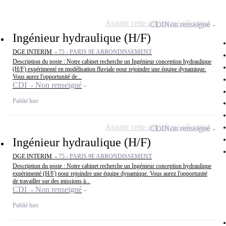
Ajouter cette offre à ma sélection
CDI
Non renseigné
Ingénieur hydraulique (H/F)
DGE INTERIM -
75 - PARIS 9E ARRONDISSEMENT
Description du poste : Notre cabinet recherche un Ingénieur conception hydraulique
(H/F) expérimenté en modélisation fluviale pour rejoindre une équipe dynamique.
Vous aurez l'opportunité de...
CDI - Non renseigné
Publié hier
Ajouter cette offre à ma sélection
CDI
Non renseigné
Ingénieur hydraulique (H/F)
DGE INTERIM -
75 - PARIS 9E ARRONDISSEMENT
Description du poste : Notre cabinet recherche un Ingénieur conception hydraulique
expérimenté (H/F) pour rejoindre une équipe dynamique. Vous aurez l'opportunité
de travailler sur des missions à...
CDI - Non renseigné
Publié hier