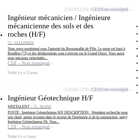
Ajouter cette offre à ma sélection
CDI
Non renseigné
Ingénieur mécanicien / Ingénieure
mécanicienne des sols et des
roches (H/F)
72 - ALLONNES
Vous serez positionné sous l'autorité du Responsable de Pôle. Le poste est basé à
Rouillon (72) et des déplacements sont à prévoir sur le Grand Ouest. Vous aurez
pour missions principales...
CDI - Non renseigné
Publié il y a 23 jours
Ajouter cette offre à ma sélection
CDI
Non renseigné
Ingénieur Géotechnique H/F
WEETALENT -
72 - MANS
POSTE : Ingénieur Géotechnique H/F DESCRIPTION : Weetalent recherche pour
son client, acteur reconnu dans le secteur de l'ingénierie et de la construction, un(e)
Ingénieur Géotechnique f/h. Vous...
CDI - Non renseigné
Publié il y a 2 jours