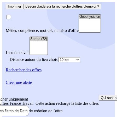
Imprimer
Besoin d'aide sur la recherche d'offres d'emploi ?
Métier, compétence, mot-clé, numéro d'offre
Lieu de travail
Distance autour du lieu choisi
Rechercher
des offres
Créer une alerte
Qui sont n
icher uniquement
 offres France Travail
Cette action recharge la liste des offres
les filtres de
Date de création
de l'offre