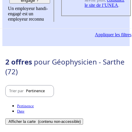
engagé ?
le site de l’UNEA
.
Un employeur handi-
engagé est un
employeur reconnu
Appliquer
les filtres
2 offres
pour Géophysicien - Sarthe
(72)
Trier par
Pertinence
Pertinence
Date
Afficher la carte
(contenu non-accessible)