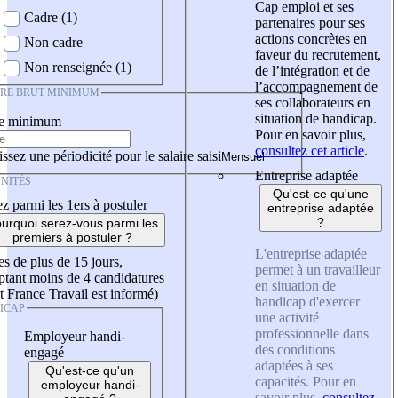
Cap emploi et ses
Cadre (1)
partenaires pour ses
actions concrètes en
Non cadre
faveur du recrutement,
Non renseignée (1)
de l’intégration et de
l’accompagnement de
IRE BRUT MINIMUM
ses collaborateurs en
situation de handicap.
re minimum
Pour en savoir plus,
consultez cet article
.
ssez une périodicité pour le salaire saisi
Entreprise adaptée
NITÉS
Qu'est-ce qu'une
z parmi les 1ers à postuler
entreprise adaptée
?
urquoi serez-vous parmi les
premiers à postuler ?
L'entreprise adaptée
es de plus de 15 jours,
permet à un travailleur
tant moins de 4 candidatures
en situation de
t France Travail est informé)
handicap d'exercer
ICAP
une activité
professionnelle dans
Employeur handi-
des conditions
engagé
adaptées à ses
Qu'est-ce qu'un
capacités. Pour en
employeur handi-
savoir plus,
consultez