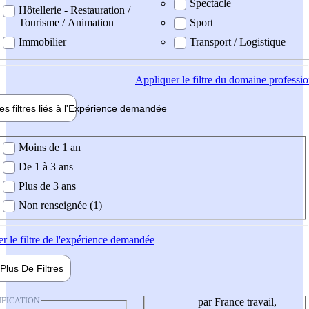
Spectacle
Hôtellerie - Restauration /
Tourisme / Animation
Sport
Immobilier
Transport / Logistique
Appliquer
le filtre du domaine professi
es filtres liés à l'
Expérience
demandée
ience demandée
Moins de 1 an
De 1 à 3 ans
Plus de 3 ans
Non renseignée (1)
er
le filtre de l'expérience demandée
Plus De
Filtres
IFICATION
par France travail,