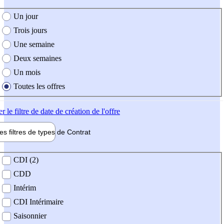
e création de l'offre
Un jour
Trois jours
Une semaine
Deux semaines
Un mois
Toutes les offres
er
le filtre de date de création de l'offre
les filtres de types de
Contrat
de contrat
CDI (2)
CDD
Intérim
CDI Intérimaire
Saisonnier