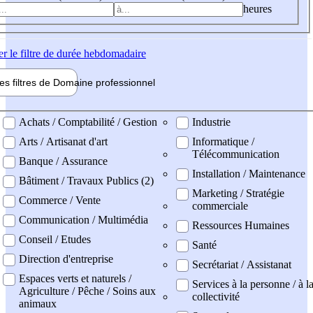
heures
er
le filtre de durée hebdomadaire
les filtres de
Domaine pro
fessionnel
ne professionel
Achats / Comptabilité / Gestion
Industrie
Arts / Artisanat d'art
Informatique /
Télécommunication
Banque / Assurance
Installation / Maintenance
Bâtiment / Travaux Publics (2)
Marketing / Stratégie
Commerce / Vente
commerciale
Communication / Multimédia
Ressources Humaines
Conseil / Etudes
Santé
Direction d'entreprise
Secrétariat / Assistanat
Espaces verts et naturels /
Services à la personne / à l
Agriculture / Pêche / Soins aux
collectivité
animaux