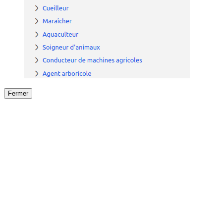
Fermer
Fermer
le détail de l'offre
/
Offre
sur
Offre précéden