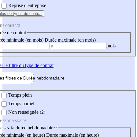
Reprise d'entreprise
plus
de types de contrat
 DE CONTRAT
ée de contrat
ée minimale (en mois)
Durée maximale (en mois)
mois
er
le filtre du type de contrat
les filtres de
Durée hebdo
madaire
 hebdomadaire
Temps plein
Temps partiel
Non renseignée (2)
 HEBDOMADAIRE
cisez la durée hebdomadaire :
ée minimale (en heure)
Durée maximale (en heure)