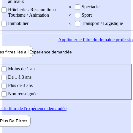
animaux
Spectacle
Hôtellerie - Restauration /
Tourisme / Animation
Sport
Immobilier
Transport / Logistique
Appliquer
le filtre du domaine professi
es filtres liés à l'
Expérience
demandée
ience demandée
Moins de 1 an
De 1 à 3 ans
Plus de 3 ans
Non renseignée
er
le filtre de l'expérience demandée
Plus De
Filtres