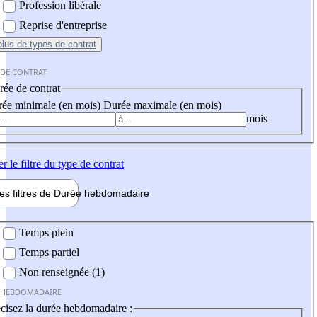
Profession libérale
Reprise d'entreprise
plus
de types de contrat
 DE CONTRAT
ée de contrat
ée minimale (en mois)
Durée maximale (en mois)
mois
er
le filtre du type de contrat
les filtres de
Durée hebdo
madaire
 hebdomadaire
Temps plein
Temps partiel
Non renseignée (1)
 HEBDOMADAIRE
cisez la durée hebdomadaire :