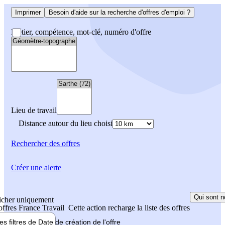
Imprimer
Besoin d'aide sur la recherche d'offres d'emploi ?
Métier, compétence, mot-clé, numéro d'offre
Lieu de travail
Distance autour du lieu choisi
Rechercher
des offres
Créer une alerte
Qui sont n
icher uniquement
 offres France Travail
Cette action recharge la liste des offres
les filtres de
Date de création
de l'offre