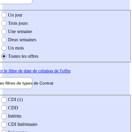
e création de l'offre
Un jour
Trois jours
Une semaine
Deux semaines
Un mois
Toutes les offres
er
le filtre de date de création de l'offre
les filtres de types de
Contrat
de contrat
CDI (1)
CDD
Intérim
CDI Intérimaire