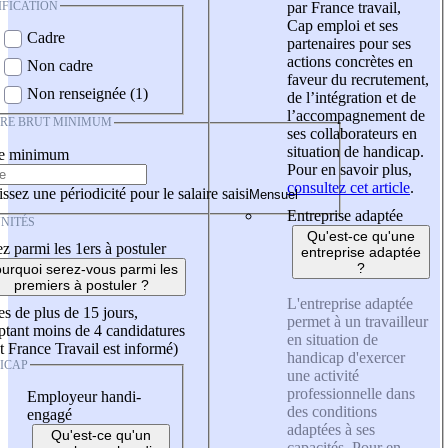
IFICATION
par France travail,
Cap emploi et ses
Cadre
partenaires pour ses
actions concrètes en
Non cadre
faveur du recrutement,
Non renseignée (1)
de l’intégration et de
l’accompagnement de
IRE BRUT MINIMUM
ses collaborateurs en
situation de handicap.
re minimum
Pour en savoir plus,
consultez cet article
.
ssez une périodicité pour le salaire saisi
Entreprise adaptée
NITÉS
Qu'est-ce qu'une
z parmi les 1ers à postuler
entreprise adaptée
?
urquoi serez-vous parmi les
premiers à postuler ?
L'entreprise adaptée
es de plus de 15 jours,
permet à un travailleur
tant moins de 4 candidatures
en situation de
t France Travail est informé)
handicap d'exercer
ICAP
une activité
professionnelle dans
Employeur handi-
des conditions
engagé
adaptées à ses
Qu'est-ce qu'un
capacités. Pour en