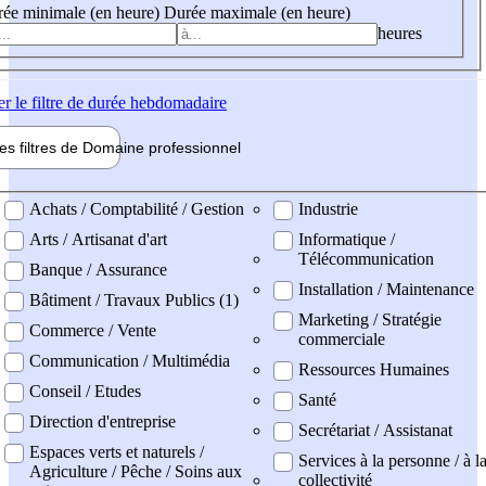
ée minimale (en heure)
Durée maximale (en heure)
heures
er
le filtre de durée hebdomadaire
les filtres de
Domaine pro
fessionnel
ne professionel
Achats / Comptabilité / Gestion
Industrie
Arts / Artisanat d'art
Informatique /
Télécommunication
Banque / Assurance
Installation / Maintenance
Bâtiment / Travaux Publics (1)
Marketing / Stratégie
Commerce / Vente
commerciale
Communication / Multimédia
Ressources Humaines
Conseil / Etudes
Santé
Direction d'entreprise
Secrétariat / Assistanat
Espaces verts et naturels /
Services à la personne / à l
Agriculture / Pêche / Soins aux
collectivité