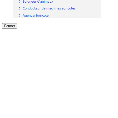
Fermer
Fermer
le détail de l'offre
/
Offre
sur
Offre précéden