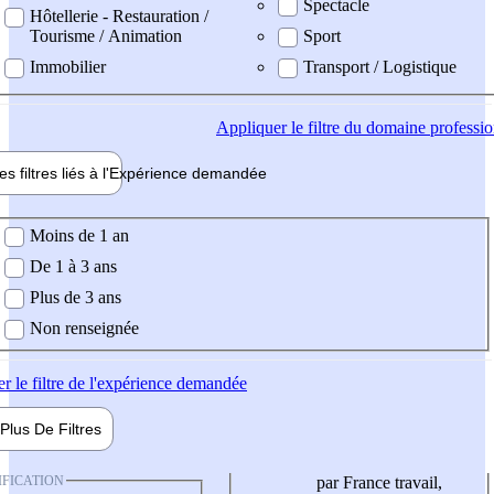
Spectacle
Hôtellerie - Restauration /
Tourisme / Animation
Sport
Immobilier
Transport / Logistique
Appliquer
le filtre du domaine professi
es filtres liés à l'
Expérience
demandée
ience demandée
Moins de 1 an
De 1 à 3 ans
Plus de 3 ans
Non renseignée
er
le filtre de l'expérience demandée
Plus De
Filtres
IFICATION
par France travail,