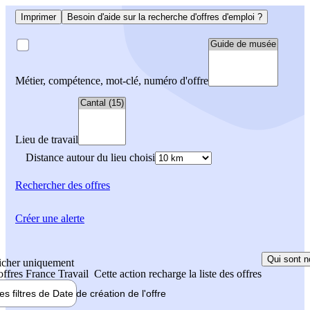
Imprimer
Besoin d'aide sur la recherche d'offres d'emploi ?
Métier, compétence, mot-clé, numéro d'offre
Lieu de travail
Distance autour du lieu choisi
Rechercher
des offres
Créer une alerte
Qui sont n
icher uniquement
 offres France Travail
Cette action recharge la liste des offres
les filtres de
Date de création
de l'offre