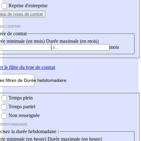
Reprise d'entreprise
plus
de types de contrat
 DE CONTRAT
ée de contrat
ée minimale (en mois)
Durée maximale (en mois)
mois
er
le filtre du type de contrat
les filtres de
Durée hebdo
madaire
 hebdomadaire
Temps plein
Temps partiel
Non renseignée
 HEBDOMADAIRE
cisez la durée hebdomadaire :
ée minimale (en heure)
Durée maximale (en heure)