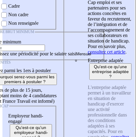
Cap emploi et ses
Cadre
partenaires pour ses
actions concrètes en
Non cadre
faveur du recrutement,
Non renseignée
de l’intégration et de
l’accompagnement de
IRE BRUT MINIMUM
ses collaborateurs en
situation de handicap.
re minimum
Pour en savoir plus,
consultez cet article
.
ssez une périodicité pour le salaire saisi
Entreprise adaptée
NITÉS
Qu'est-ce qu'une
z parmi les 1ers à postuler
entreprise adaptée
?
urquoi serez-vous parmi les
premiers à postuler ?
L'entreprise adaptée
es de plus de 15 jours,
permet à un travailleur
tant moins de 4 candidatures
en situation de
t France Travail est informé)
handicap d'exercer
ICAP
une activité
professionnelle dans
Employeur handi-
des conditions
engagé
adaptées à ses
Qu'est-ce qu'un
capacités. Pour en
employeur handi-
savoir plus,
consultez