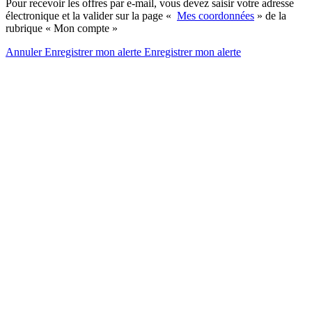
Pour recevoir les offres par e-mail, vous devez saisir votre adresse
électronique et la valider sur la page «
Mes coordonnées
» de la
rubrique « Mon compte »
Annuler
Enregistrer mon alerte
Enregistrer
mon alerte