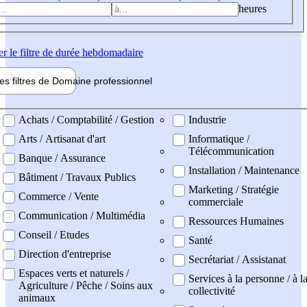
heures
er
le filtre de durée hebdomadaire
les filtres de
Domaine pro
fessionnel
ne professionel
Achats / Comptabilité / Gestion
Industrie
Arts / Artisanat d'art
Informatique /
Télécommunication
Banque / Assurance
Installation / Maintenance
Bâtiment / Travaux Publics
Marketing / Stratégie
Commerce / Vente
commerciale
Communication / Multimédia
Ressources Humaines
Conseil / Etudes
Santé
Direction d'entreprise
Secrétariat / Assistanat
Espaces verts et naturels /
Services à la personne / à l
Agriculture / Pêche / Soins aux
collectivité
animaux