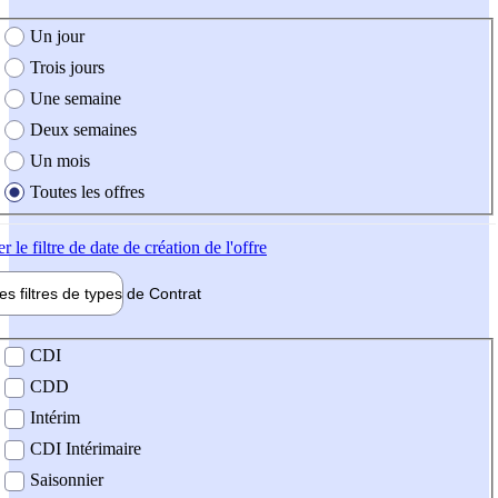
e création de l'offre
Un jour
Trois jours
Une semaine
Deux semaines
Un mois
Toutes les offres
er
le filtre de date de création de l'offre
les filtres de types de
Contrat
de contrat
CDI
CDD
Intérim
CDI Intérimaire
Saisonnier