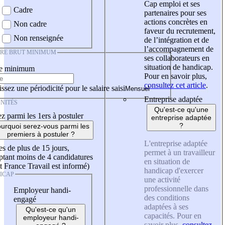
Cap emploi et ses
Cadre
partenaires pour ses
actions concrètes en
Non cadre
faveur du recrutement,
Non renseignée
de l’intégration et de
l’accompagnement de
IRE BRUT MINIMUM
ses collaborateurs en
situation de handicap.
re minimum
Pour en savoir plus,
consultez cet article
.
ssez une périodicité pour le salaire saisi
Entreprise adaptée
NITÉS
Qu'est-ce qu'une
z parmi les 1ers à postuler
entreprise adaptée
?
urquoi serez-vous parmi les
premiers à postuler ?
L'entreprise adaptée
es de plus de 15 jours,
permet à un travailleur
tant moins de 4 candidatures
en situation de
t France Travail est informé)
handicap d'exercer
ICAP
une activité
professionnelle dans
Employeur handi-
des conditions
engagé
adaptées à ses
Qu'est-ce qu'un
capacités. Pour en
employeur handi-
savoir plus,
consultez