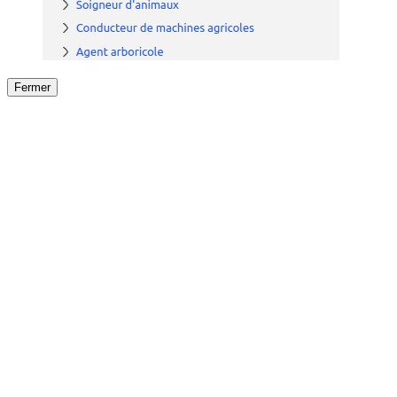
Fermer
Fermer
le détail de l'offre
/
Offre
sur
Offre précéden