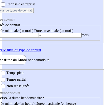
Reprise d'entreprise
plus
de types de contrat
 DE CONTRAT
ée de contrat
ée minimale (en mois)
Durée maximale (en mois)
mois
er
le filtre du type de contrat
les filtres de
Durée hebdo
madaire
 hebdomadaire
Temps plein
Temps partiel
Non renseignée
 HEBDOMADAIRE
cisez la durée hebdomadaire :
ée minimale (en heure)
Durée maximale (en heure)