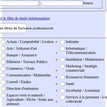
heures
er
le filtre de durée hebdomadaire
les filtres de
Domaine pro
fessionnel
ne professionel
Achats / Comptabilité / Gestion
Industrie
Arts / Artisanat d'art
Informatique /
Télécommunication
Banque / Assurance
Installation / Maintenance
Bâtiment / Travaux Publics
Marketing / Stratégie
Commerce / Vente
commerciale
Communication / Multimédia
Ressources Humaines
Conseil / Etudes
Santé
Direction d'entreprise
Secrétariat / Assistanat
Espaces verts et naturels /
Services à la personne / à l
Agriculture / Pêche / Soins aux
collectivité
animaux