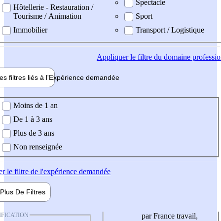
Spectacle
Hôtellerie - Restauration /
Tourisme / Animation
Sport
Immobilier
Transport / Logistique
Appliquer
le filtre du domaine professi
es filtres liés à l'
Expérience
demandée
ience demandée
Moins de 1 an
De 1 à 3 ans
Plus de 3 ans
Non renseignée
er
le filtre de l'expérience demandée
Plus De
Filtres
IFICATION
par France travail,