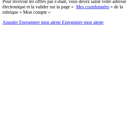
Pour recevoir les offres par e-mail, vous devez saisir votre adresse
électronique et la valider sur la page «
Mes coordonnées
» de la
rubrique « Mon compte »
Annuler
Enregistrer mon alerte
Enregistrer
mon alerte