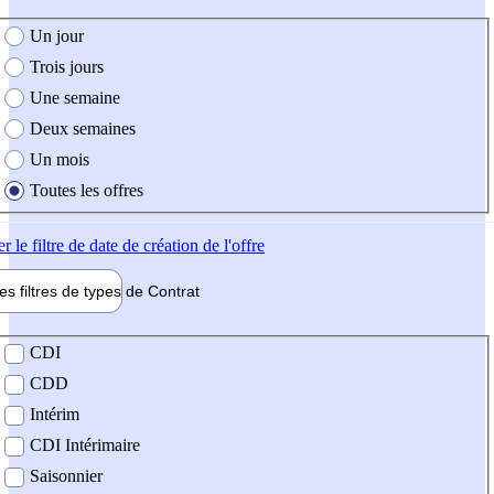
e création de l'offre
Un jour
Trois jours
Une semaine
Deux semaines
Un mois
Toutes les offres
er
le filtre de date de création de l'offre
les filtres de types de
Contrat
de contrat
CDI
CDD
Intérim
CDI Intérimaire
Saisonnier