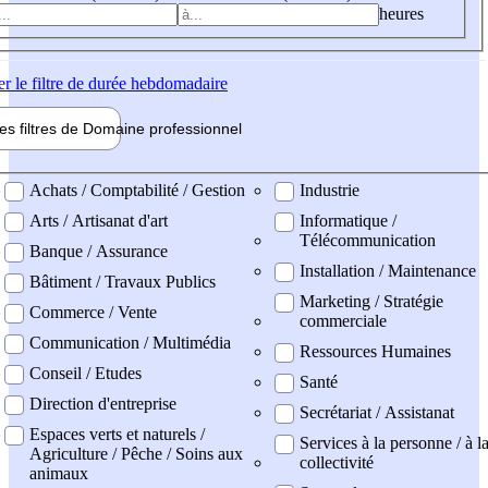
heures
er
le filtre de durée hebdomadaire
les filtres de
Domaine pro
fessionnel
ne professionel
Achats / Comptabilité / Gestion
Industrie
Arts / Artisanat d'art
Informatique /
Télécommunication
Banque / Assurance
Installation / Maintenance
Bâtiment / Travaux Publics
Marketing / Stratégie
Commerce / Vente
commerciale
Communication / Multimédia
Ressources Humaines
Conseil / Etudes
Santé
Direction d'entreprise
Secrétariat / Assistanat
Espaces verts et naturels /
Services à la personne / à l
Agriculture / Pêche / Soins aux
collectivité
animaux