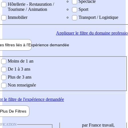
Spectacle
Hôtellerie - Restauration /
Tourisme / Animation
Sport
Immobilier
Transport / Logistique
Appliquer
le filtre du domaine professi
es filtres liés à l'
Expérience
demandée
ience demandée
Moins de 1 an
De 1 à 3 ans
Plus de 3 ans
Non renseignée
er
le filtre de l'expérience demandée
Plus De
Filtres
IFICATION
par France travail,