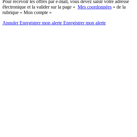
Pour recevoir les offres par e-mail, vous devez saisir votre adresse
électronique et la valider sur la page «
Mes coordonnées
» de la
rubrique « Mon compte »
Annuler
Enregistrer mon alerte
Enregistrer
mon alerte