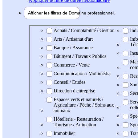
Appliquer
le filtre de durée hebdomadaire
Afficher les filtres de
Domaine pro
fessionnel
Domaine professionel
Achats / Comptabilité / Gestion
Indu
Arts / Artisanat d'art
Info
Tél
Banque / Assurance
Inst
Bâtiment / Travaux Publics
Mark
Commerce / Vente
com
Communication / Multimédia
Res
Conseil / Etudes
San
Direction d'entreprise
Secr
Espaces verts et naturels /
Serv
Agriculture / Pêche / Soins aux
coll
animaux
Spe
Hôtellerie - Restauration /
Tourisme / Animation
Spo
Immobilier
Tran