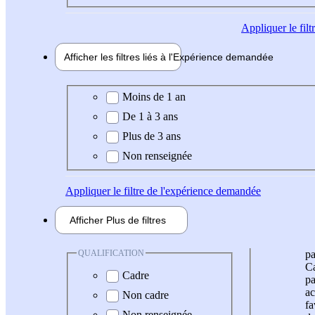
Appliquer
le fil
Afficher les filtres liés à l'
Expérience
demandée
Expérience demandée
Moins de 1 an
De 1 à 3 ans
Plus de 3 ans
Non renseignée
Appliquer
le filtre de l'expérience demandée
Afficher
Plus de
filtres
QUALIFICATION
pa
Ca
Cadre
pa
ac
Non cadre
fa
Non renseignée