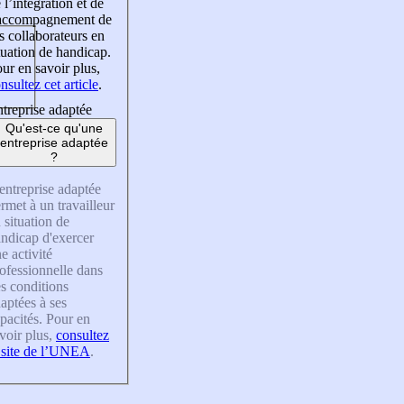
 l’intégration et de
’accompagnement de
s collaborateurs en
tuation de handicap.
ur en savoir plus,
nsultez cet article
.
treprise adaptée
Qu'est-ce qu'une
entreprise adaptée
?
entreprise adaptée
rmet à un travailleur
 situation de
ndicap d'exercer
e activité
ofessionnelle dans
s conditions
aptées à ses
pacités. Pour en
voir plus,
consultez
 site de l’UNEA
.