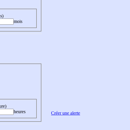
s)
mois
ure)
heures
Créer une alerte