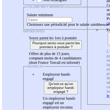
de
l
SALAIRE BRUT MINIMUM
se
si
Salaire minimum
Po
co
Choisissez une périodicité pour le salaire saisi
En
OPPORTUNITÉS
Soyez parmi les 1ers à postuler
Pourquoi serez-vous parmi les
premiers à postuler ?
L'
Offres de plus de 15 jours,
pe
comptant moins de 4 candidatures
en
(dont France Travail est informé)
ha
HANDICAP
un
pr
Employeur handi-
de
engagé
ad
Qu'est-ce qu'un
ca
employeur handi-
sa
engagé ?
le
Un employeur handi-
engagé est un
employeur reconnu