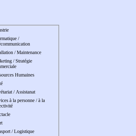
strie
rmatique /
écommunication
allation / Maintenance
eting / Stratégie
merciale
sources Humaines
té
étariat / Assistanat
ices à la personne / à la
ectivité
ctacle
rt
sport / Logistique