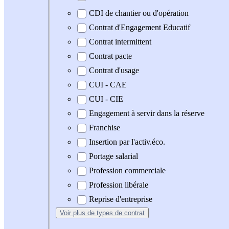
CDI de chantier ou d'opération
Contrat d'Engagement Educatif
Contrat intermittent
Contrat pacte
Contrat d'usage
CUI - CAE
CUI - CIE
Engagement à servir dans la réserve
Franchise
Insertion par l'activ.éco.
Portage salarial
Profession commerciale
Profession libérale
Reprise d'entreprise
Voir plus
de types de contrat