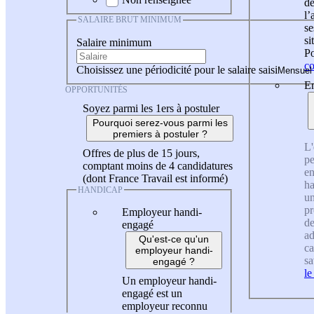
de
l
SALAIRE BRUT MINIMUM
se
si
Salaire minimum
Po
co
Choisissez une périodicité pour le salaire saisi
En
OPPORTUNITÉS
Soyez parmi les 1ers à postuler
Pourquoi serez-vous parmi les
premiers à postuler ?
L'
Offres de plus de 15 jours,
pe
comptant moins de 4 candidatures
en
(dont France Travail est informé)
ha
HANDICAP
un
pr
Employeur handi-
de
engagé
ad
Qu'est-ce qu'un
ca
employeur handi-
sa
engagé ?
le
Un employeur handi-
engagé est un
employeur reconnu