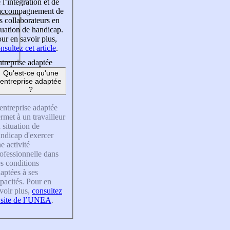
 l’intégration et de
’accompagnement de
s collaborateurs en
tuation de handicap.
ur en savoir plus,
nsultez cet article
.
treprise adaptée
Qu'est-ce qu'une
entreprise adaptée
?
entreprise adaptée
rmet à un travailleur
 situation de
ndicap d'exercer
e activité
ofessionnelle dans
s conditions
aptées à ses
pacités. Pour en
voir plus,
consultez
 site de l’UNEA
.