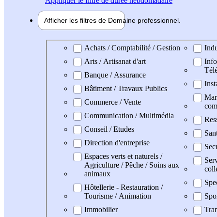
Appliquer
le filtre de durée hebdomadaire
Afficher les filtres de
Domaine pro
fessionnel
Domaine professionel
Achats / Comptabilité / Gestion
Indu
Arts / Artisanat d'art
Info
Tél
Banque / Assurance
Inst
Bâtiment / Travaux Publics
Mark
Commerce / Vente
com
Communication / Multimédia
Res
Conseil / Etudes
San
Direction d'entreprise
Secr
Espaces verts et naturels /
Serv
Agriculture / Pêche / Soins aux
coll
animaux
Spe
Hôtellerie - Restauration /
Tourisme / Animation
Spo
Immobilier
Tran