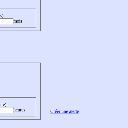
s)
mois
ure)
heures
Créer une alerte