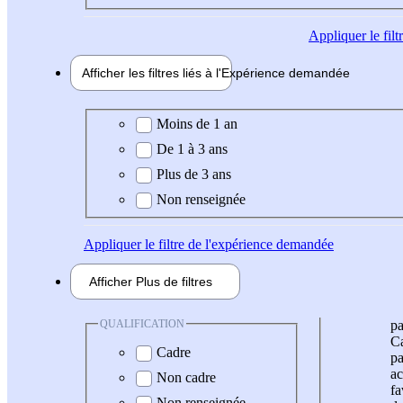
Appliquer
le fil
Afficher les filtres liés à l'
Expérience
demandée
Expérience demandée
Moins de 1 an
De 1 à 3 ans
Plus de 3 ans
Non renseignée
Appliquer
le filtre de l'expérience demandée
Afficher
Plus de
filtres
QUALIFICATION
pa
Ca
Cadre
pa
ac
Non cadre
fa
Non renseignée