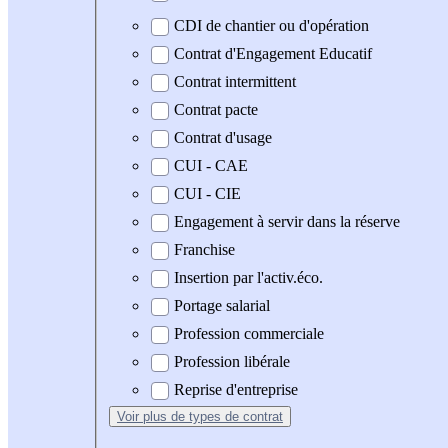
CDI de chantier ou d'opération
Contrat d'Engagement Educatif
Contrat intermittent
Contrat pacte
Contrat d'usage
CUI - CAE
CUI - CIE
Engagement à servir dans la réserve
Franchise
Insertion par l'activ.éco.
Portage salarial
Profession commerciale
Profession libérale
Reprise d'entreprise
Voir plus
de types de contrat