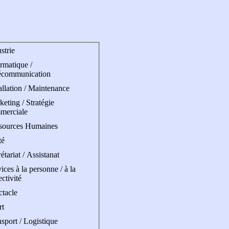
strie
rmatique /
écommunication
allation / Maintenance
eting / Stratégie
merciale
sources Humaines
té
étariat / Assistanat
ices à la personne / à la
ectivité
ctacle
rt
sport / Logistique