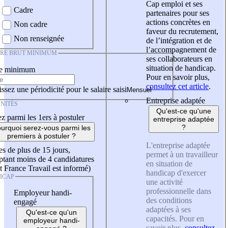
Cap emploi et ses
Cadre
partenaires pour ses
actions concrètes en
Non cadre
faveur du recrutement,
Non renseignée
de l’intégration et de
l’accompagnement de
IRE BRUT MINIMUM
ses collaborateurs en
situation de handicap.
re minimum
Pour en savoir plus,
consultez cet article
.
ssez une périodicité pour le salaire saisi
Entreprise adaptée
NITÉS
Qu'est-ce qu'une
z parmi les 1ers à postuler
entreprise adaptée
?
urquoi serez-vous parmi les
premiers à postuler ?
L'entreprise adaptée
es de plus de 15 jours,
permet à un travailleur
tant moins de 4 candidatures
en situation de
t France Travail est informé)
handicap d'exercer
ICAP
une activité
professionnelle dans
Employeur handi-
des conditions
engagé
adaptées à ses
Qu'est-ce qu'un
capacités. Pour en
employeur handi-
savoir plus,
consultez