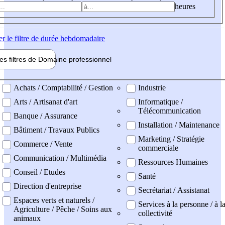
heures
er
le filtre de durée hebdomadaire
les filtres de
Domaine pro
fessionnel
ne professionel
Achats / Comptabilité / Gestion
Industrie
Arts / Artisanat d'art
Informatique /
Télécommunication
Banque / Assurance
Installation / Maintenance
Bâtiment / Travaux Publics
Marketing / Stratégie
Commerce / Vente
commerciale
Communication / Multimédia
Ressources Humaines
Conseil / Etudes
Santé
Direction d'entreprise
Secrétariat / Assistanat
Espaces verts et naturels /
Services à la personne / à l
Agriculture / Pêche / Soins aux
collectivité
animaux