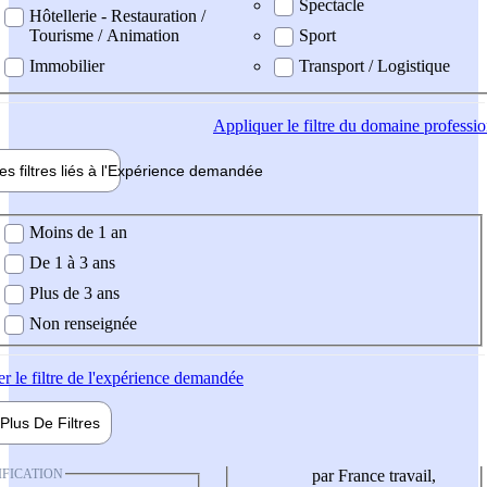
Spectacle
Hôtellerie - Restauration /
Tourisme / Animation
Sport
Immobilier
Transport / Logistique
Appliquer
le filtre du domaine professi
es filtres liés à l'
Expérience
demandée
ience demandée
Moins de 1 an
De 1 à 3 ans
Plus de 3 ans
Non renseignée
er
le filtre de l'expérience demandée
Plus De
Filtres
IFICATION
par France travail,