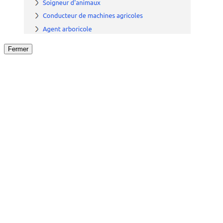
Fermer
Fermer
le détail de l'offre
/
Offre
sur
Offre précéden