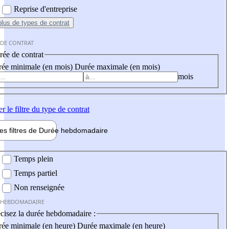
Reprise d'entreprise
plus
de types de contrat
 DE CONTRAT
ée de contrat
ée minimale (en mois)
Durée maximale (en mois)
mois
er
le filtre du type de contrat
les filtres de
Durée hebdo
madaire
 hebdomadaire
Temps plein
Temps partiel
Non renseignée
 HEBDOMADAIRE
cisez la durée hebdomadaire :
ée minimale (en heure)
Durée maximale (en heure)