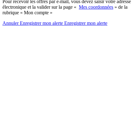
Pour recevoir les offres par e-mail, vous devez saisir votre adresse
électronique et la valider sur la page «
Mes coordonnées
» de la
rubrique « Mon compte »
Annuler
Enregistrer mon alerte
Enregistrer
mon alerte