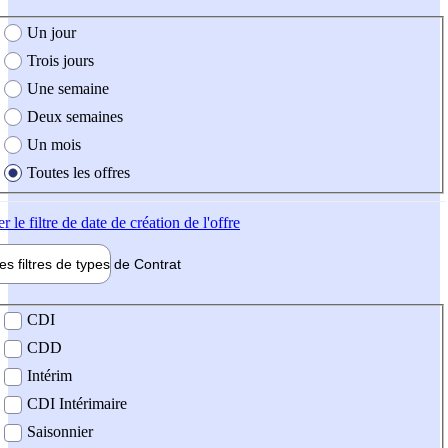
e création de l'offre
Un jour
Trois jours
Une semaine
Deux semaines
Un mois
Toutes les offres
er
le filtre de date de création de l'offre
les filtres de types de
Contrat
de contrat
CDI
CDD
Intérim
CDI Intérimaire
Saisonnier