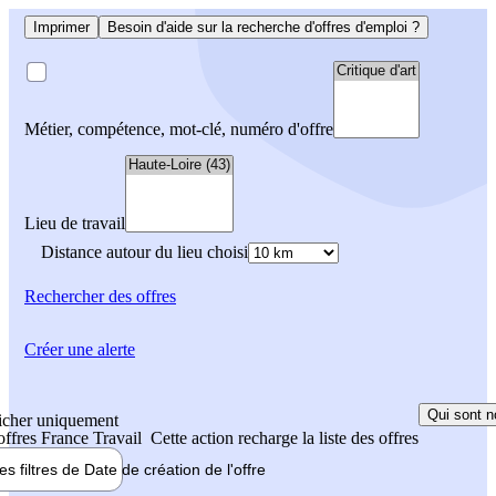
Imprimer
Besoin d'aide sur la recherche d'offres d'emploi ?
Métier, compétence, mot-clé, numéro d'offre
Lieu de travail
Distance autour du lieu choisi
Rechercher
des offres
Créer une alerte
Qui sont n
icher uniquement
 offres France Travail
Cette action recharge la liste des offres
les filtres de
Date de création
de l'offre