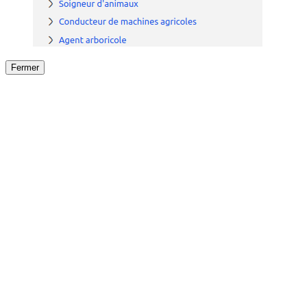
Fermer
Fermer
le détail de l'offre
/
Offre
sur
Offre précéden