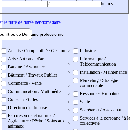
heures
er
le filtre de durée hebdomadaire
les filtres de
Domaine pro
fessionnel
ne professionel
Achats / Comptabilité / Gestion
Industrie
Arts / Artisanat d'art
Informatique /
Télécommunication
Banque / Assurance
Installation / Maintenance
Bâtiment / Travaux Publics
Marketing / Stratégie
Commerce / Vente
commerciale
Communication / Multimédia
Ressources Humaines
Conseil / Etudes
Santé
Direction d'entreprise
Secrétariat / Assistanat
Espaces verts et naturels /
Services à la personne / à l
Agriculture / Pêche / Soins aux
collectivité
animaux