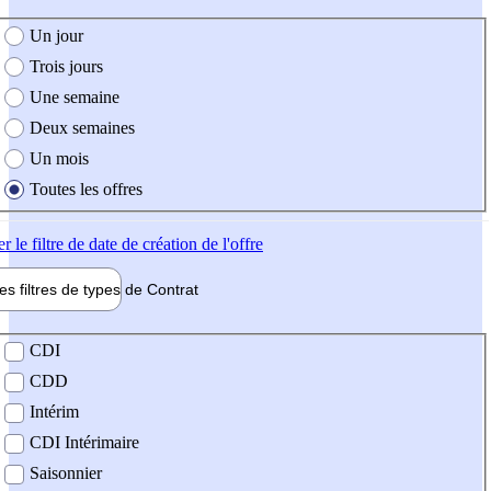
e création de l'offre
Un jour
Trois jours
Une semaine
Deux semaines
Un mois
Toutes les offres
er
le filtre de date de création de l'offre
les filtres de types de
Contrat
de contrat
CDI
CDD
Intérim
CDI Intérimaire
Saisonnier