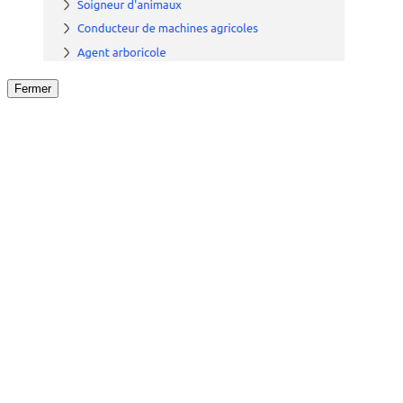
Fermer
Fermer
le détail de l'offre
/
Offre
sur
Offre précéden