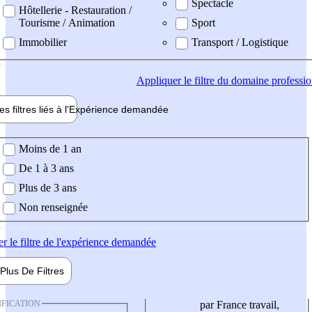
Spectacle
Hôtellerie - Restauration /
Tourisme / Animation
Sport
Immobilier
Transport / Logistique
Appliquer
le filtre du domaine professi
es filtres liés à l'
Expérience
demandée
ience demandée
Moins de 1 an
De 1 à 3 ans
Plus de 3 ans
Non renseignée
er
le filtre de l'expérience demandée
Plus De
Filtres
IFICATION
par France travail,