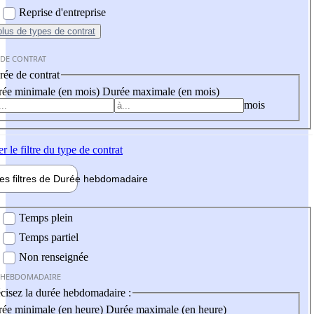
Reprise d'entreprise
plus
de types de contrat
 DE CONTRAT
ée de contrat
ée minimale (en mois)
Durée maximale (en mois)
mois
er
le filtre du type de contrat
les filtres de
Durée hebdo
madaire
 hebdomadaire
Temps plein
Temps partiel
Non renseignée
 HEBDOMADAIRE
cisez la durée hebdomadaire :
ée minimale (en heure)
Durée maximale (en heure)