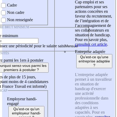
Cap emploi et ses
Cadre
partenaires pour ses
actions concrètes en
Non cadre
faveur du recrutement,
Non renseignée
de l’intégration et de
l’accompagnement de
IRE BRUT MINIMUM
ses collaborateurs en
situation de handicap.
re minimum
Pour en savoir plus,
consultez cet article
.
ssez une périodicité pour le salaire saisi
Entreprise adaptée
NITÉS
Qu'est-ce qu'une
z parmi les 1ers à postuler
entreprise adaptée
?
urquoi serez-vous parmi les
premiers à postuler ?
L'entreprise adaptée
es de plus de 15 jours,
permet à un travailleur
tant moins de 4 candidatures
en situation de
t France Travail est informé)
handicap d'exercer
ICAP
une activité
professionnelle dans
Employeur handi-
des conditions
engagé
adaptées à ses
Qu'est-ce qu'un
capacités. Pour en
employeur handi-
savoir plus,
consultez