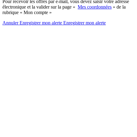
Pour recevoir les offres par e-mail, vous devez saisir votre adresse
électronique et la valider sur la page «
Mes coordonnées
» de la
rubrique « Mon compte »
Annuler
Enregistrer mon alerte
Enregistrer
mon alerte