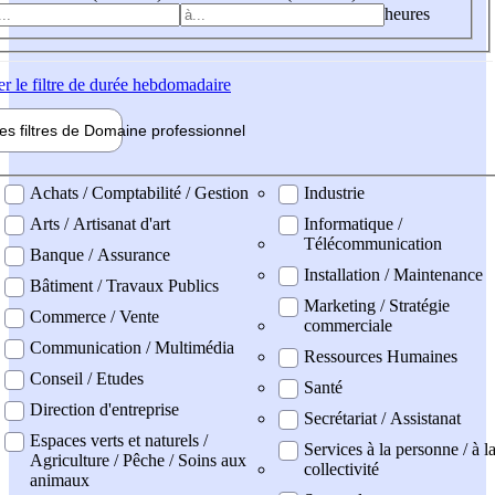
heures
er
le filtre de durée hebdomadaire
les filtres de
Domaine pro
fessionnel
ne professionel
Achats / Comptabilité / Gestion
Industrie
Arts / Artisanat d'art
Informatique /
Télécommunication
Banque / Assurance
Installation / Maintenance
Bâtiment / Travaux Publics
Marketing / Stratégie
Commerce / Vente
commerciale
Communication / Multimédia
Ressources Humaines
Conseil / Etudes
Santé
Direction d'entreprise
Secrétariat / Assistanat
Espaces verts et naturels /
Services à la personne / à l
Agriculture / Pêche / Soins aux
collectivité
animaux