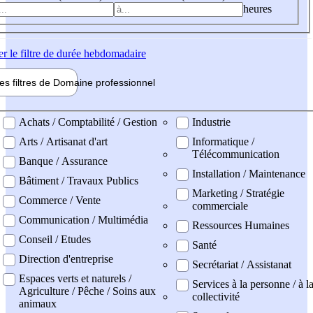
heures
er
le filtre de durée hebdomadaire
les filtres de
Domaine pro
fessionnel
ne professionel
Achats / Comptabilité / Gestion
Industrie
Arts / Artisanat d'art
Informatique /
Télécommunication
Banque / Assurance
Installation / Maintenance
Bâtiment / Travaux Publics
Marketing / Stratégie
Commerce / Vente
commerciale
Communication / Multimédia
Ressources Humaines
Conseil / Etudes
Santé
Direction d'entreprise
Secrétariat / Assistanat
Espaces verts et naturels /
Services à la personne / à l
Agriculture / Pêche / Soins aux
collectivité
animaux