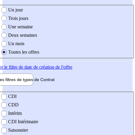
e création de l'offre
Un jour
Trois jours
Une semaine
Deux semaines
Un mois
Toutes les offres
er
le filtre de date de création de l'offre
les filtres de types de
Contrat
de contrat
CDI
CDD
Intérim
CDI Intérimaire
Saisonnier