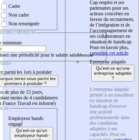
Cap emploi et ses
Cadre
partenaires pour ses
actions concrètes en
Non cadre
faveur du recrutement,
Non renseignée
de l’intégration et de
l’accompagnement de
IRE BRUT MINIMUM
ses collaborateurs en
situation de handicap.
re minimum
Pour en savoir plus,
consultez cet article
.
ssez une périodicité pour le salaire saisi
Entreprise adaptée
NITÉS
Qu'est-ce qu'une
z parmi les 1ers à postuler
entreprise adaptée
?
urquoi serez-vous parmi les
premiers à postuler ?
L'entreprise adaptée
es de plus de 15 jours,
permet à un travailleur
tant moins de 4 candidatures
en situation de
t France Travail est informé)
handicap d'exercer
ICAP
une activité
professionnelle dans
Employeur handi-
des conditions
engagé
adaptées à ses
Qu'est-ce qu'un
capacités. Pour en
employeur handi-
savoir plus,
consultez