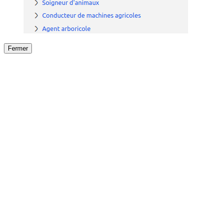
Fermer
Fermer
le détail de l'offre
/
Offre
sur
Offre précéden