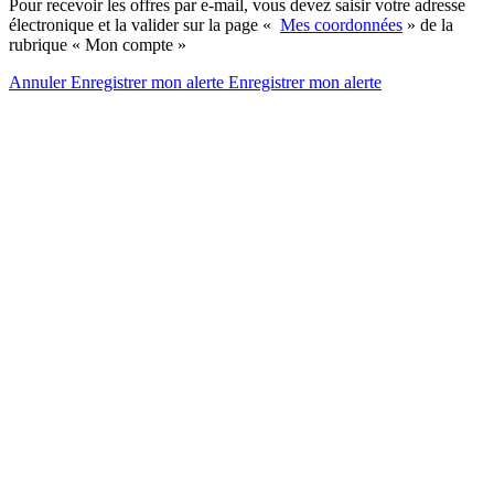
Pour recevoir les offres par e-mail, vous devez saisir votre adresse
électronique et la valider sur la page «
Mes coordonnées
» de la
rubrique « Mon compte »
Annuler
Enregistrer mon alerte
Enregistrer
mon alerte