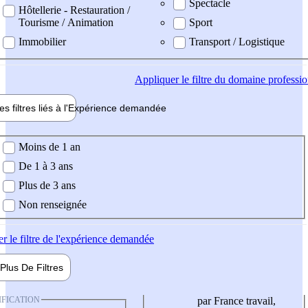
Spectacle
Hôtellerie - Restauration /
Tourisme / Animation
Sport
Immobilier
Transport / Logistique
Appliquer
le filtre du domaine professi
es filtres liés à l'
Expérience
demandée
ience demandée
Moins de 1 an
De 1 à 3 ans
Plus de 3 ans
Non renseignée
er
le filtre de l'expérience demandée
Plus De
Filtres
IFICATION
par France travail,