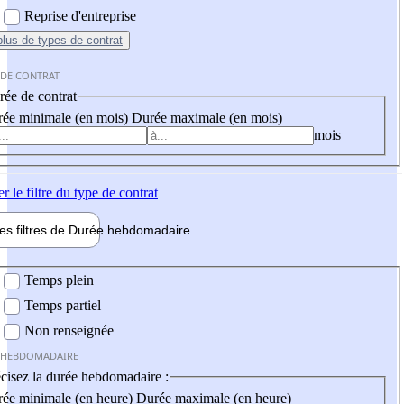
Reprise d'entreprise
plus
de types de contrat
 DE CONTRAT
ée de contrat
ée minimale (en mois)
Durée maximale (en mois)
mois
er
le filtre du type de contrat
les filtres de
Durée hebdo
madaire
 hebdomadaire
Temps plein
Temps partiel
Non renseignée
 HEBDOMADAIRE
cisez la durée hebdomadaire :
ée minimale (en heure)
Durée maximale (en heure)