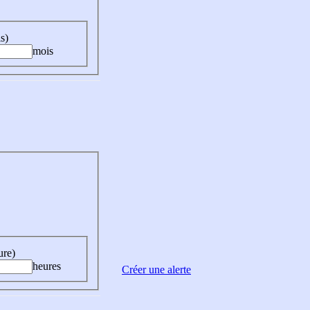
s)
mois
ure)
heures
Créer une alerte