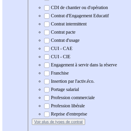
CDI de chantier ou d'opération
Contrat d'Engagement Educatif
Contrat intermittent
Contrat pacte
Contrat d'usage
CUI - CAE
CUI - CIE
Engagement à servir dans la réserve
Franchise
Insertion par l'activ.éco.
Portage salarial
Profession commerciale
Profession libérale
Reprise d'entreprise
Voir plus
de types de contrat