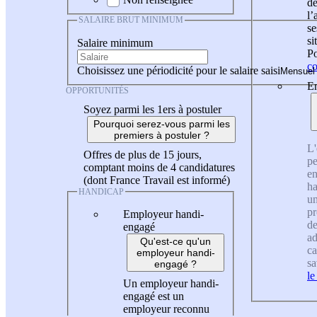
de
l
SALAIRE BRUT MINIMUM
se
si
Salaire minimum
Po
co
Choisissez une périodicité pour le salaire saisi
En
OPPORTUNITÉS
Soyez parmi les 1ers à postuler
Pourquoi serez-vous parmi les
premiers à postuler ?
L'
Offres de plus de 15 jours,
pe
comptant moins de 4 candidatures
en
(dont France Travail est informé)
ha
HANDICAP
un
pr
Employeur handi-
de
engagé
ad
Qu'est-ce qu'un
ca
employeur handi-
sa
engagé ?
le
Un employeur handi-
engagé est un
employeur reconnu