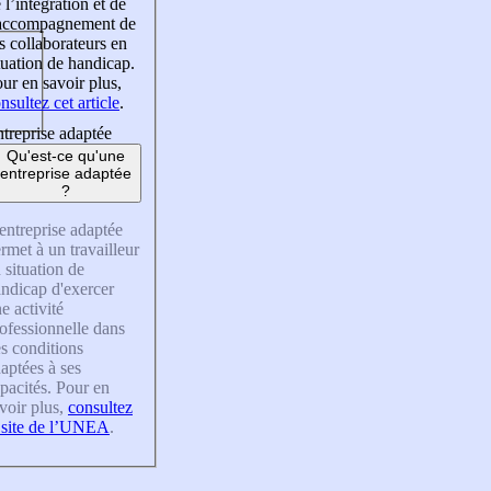
 l’intégration et de
’accompagnement de
s collaborateurs en
tuation de handicap.
ur en savoir plus,
nsultez cet article
.
treprise adaptée
Qu'est-ce qu'une
entreprise adaptée
?
entreprise adaptée
rmet à un travailleur
 situation de
ndicap d'exercer
e activité
ofessionnelle dans
s conditions
aptées à ses
pacités. Pour en
voir plus,
consultez
 site de l’UNEA
.