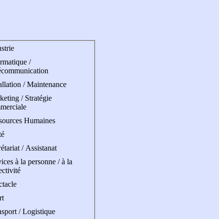
strie
rmatique /
écommunication
allation / Maintenance
eting / Stratégie
merciale
sources Humaines
té
étariat / Assistanat
ices à la personne / à la
ectivité
ctacle
rt
sport / Logistique