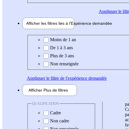
Appliquer
le fil
Afficher les filtres liés à l'
Expérience
demandée
Expérience demandée
Moins de 1 an
De 1 à 3 ans
Plus de 3 ans
Non renseignée
Appliquer
le filtre de l'expérience demandée
Afficher
Plus de
filtres
QUALIFICATION
pa
Ca
Cadre
pa
ac
Non cadre
fa
Non renseignée