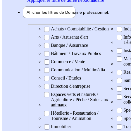
Appliquer
le filtre de durée hebdomadaire
Afficher les filtres de
Domaine pro
fessionnel
Domaine professionel
Achats / Comptabilité / Gestion
Indu
Arts / Artisanat d'art
Info
Tél
Banque / Assurance
Inst
Bâtiment / Travaux Publics
Mark
Commerce / Vente
com
Communication / Multimédia
Res
Conseil / Etudes
San
Direction d'entreprise
Secr
Espaces verts et naturels /
Serv
Agriculture / Pêche / Soins aux
coll
animaux
Spe
Hôtellerie - Restauration /
Tourisme / Animation
Spo
Immobilier
Tran