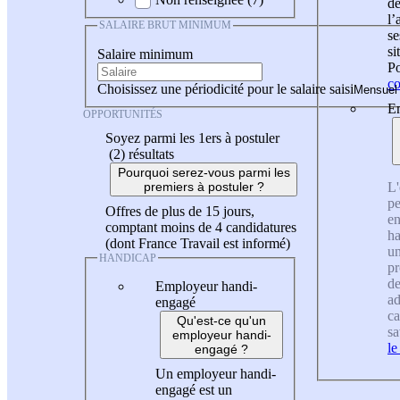
de
l
SALAIRE BRUT MINIMUM
se
si
Salaire minimum
Po
co
Choisissez une périodicité pour le salaire saisi
En
OPPORTUNITÉS
Soyez parmi les 1ers à postuler
(2)
résultats
Pourquoi serez-vous parmi les
L'
premiers à postuler ?
pe
Offres de plus de 15 jours,
en
comptant moins de 4 candidatures
ha
(dont France Travail est informé)
un
HANDICAP
pr
de
Employeur handi-
ad
engagé
ca
Qu'est-ce qu'un
sa
employeur handi-
le
engagé ?
Un employeur handi-
engagé est un