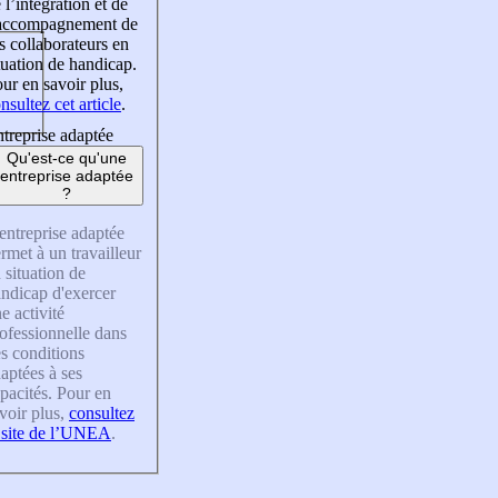
 l’intégration et de
’accompagnement de
s collaborateurs en
tuation de handicap.
ur en savoir plus,
nsultez cet article
.
treprise adaptée
Qu'est-ce qu'une
entreprise adaptée
?
entreprise adaptée
rmet à un travailleur
 situation de
ndicap d'exercer
e activité
ofessionnelle dans
s conditions
aptées à ses
pacités. Pour en
voir plus,
consultez
 site de l’UNEA
.