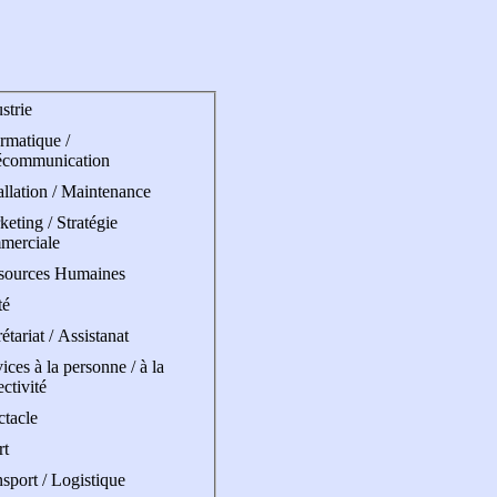
strie
rmatique /
écommunication
allation / Maintenance
eting / Stratégie
merciale
sources Humaines
té
étariat / Assistanat
ices à la personne / à la
ectivité
ctacle
rt
sport / Logistique