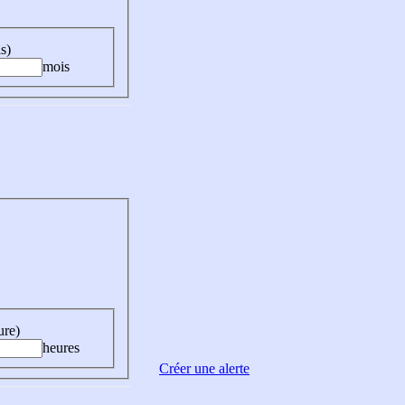
s)
mois
ure)
heures
Créer une alerte