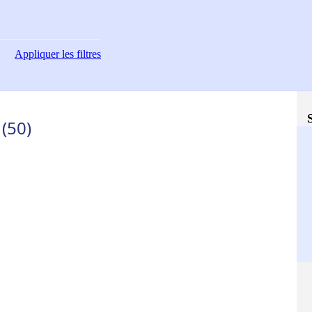
Appliquer
les filtres
(50)