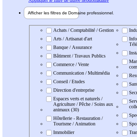
Appliquer
le filtre de durée hebdomadaire
Afficher les filtres de
Domaine pro
fessionnel
Domaine professionel
Achats / Comptabilité / Gestion
Indu
Arts / Artisanat d'art
Info
Tél
Banque / Assurance
Inst
Bâtiment / Travaux Publics
Mark
Commerce / Vente
com
Communication / Multimédia
Res
Conseil / Etudes
San
Direction d'entreprise
Secr
Espaces verts et naturels /
Serv
Agriculture / Pêche / Soins aux
coll
animaux (30)
Spe
Hôtellerie - Restauration /
Tourisme / Animation
Spo
Immobilier
Tran