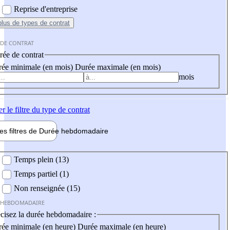
Reprise d'entreprise
plus
de types de contrat
 DE CONTRAT
ée de contrat
ée minimale (en mois)
Durée maximale (en mois)
mois
er
le filtre du type de contrat
les filtres de
Durée hebdo
madaire
 hebdomadaire
Temps plein (13)
Temps partiel (1)
Non renseignée (15)
 HEBDOMADAIRE
cisez la durée hebdomadaire :
ée minimale (en heure)
Durée maximale (en heure)