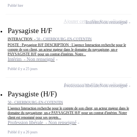
Publié hier
Ajouter cette offre à ma sélection
Intérim
Non renseigné
Paysagiste H/F
INTERACTION -
50 - CHERBOURG-EN-COTENTIN
POSTE : Paysagiste H/F DESCRIPTION : L'agence Interaction recherche pour le
compte de son client, un acteur majeur dans le domaine du paysagisme, un-e
PAYSAGISTE H/F pour un contrat d'intérim. Notre...
Intérim - Non renseigné
Publié il y a 25 jours
Ajouter cette offre à ma sélection
Profession libérale
Non renseigné
Paysagiste (H/F)
50 - CHERBOURG-EN-COTENTIN
L'agence Interaction recherche pour le compte de son client, un acteur majeur dans le
domaine du paysagisme, un-e PAYSAGISTE H/F pour un contrat d'intérim. Notre
client est renommé pour ses projets...
Profession libérale - Non renseigné
Publié il y a 26 jours