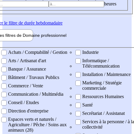
heures
er
le filtre de durée hebdomadaire
les filtres de
Domaine pro
fessionnel
ne professionel
Achats / Comptabilité / Gestion
Industrie
Arts / Artisanat d'art
Informatique /
Télécommunication
Banque / Assurance
Installation / Maintenance
Bâtiment / Travaux Publics
Marketing / Stratégie
Commerce / Vente
commerciale
Communication / Multimédia
Ressources Humaines
Conseil / Etudes
Santé
Direction d'entreprise
Secrétariat / Assistanat
Espaces verts et naturels /
Services à la personne / à l
Agriculture / Pêche / Soins aux
collectivité
animaux (28)