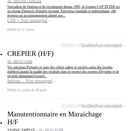
50 - MESNIL-ADELÉE
Spécialiste de l'intérim et du recrutement depuis 1991, le Groupe CAP INTER est
un réseau d'agences d'emploi reconnu. Entreprise familiale et indépendante, elle
propose un accompagnement adapté aux...
CDI - Non renseigné
Publié il y a 5 jours
Ajouter cette offre à ma sélection
Intérim
Non renseigné
CREPIER (H/F)
50 - BEAUVOIR
Vos missions:Préparer et cuire des crêpes salées et sucrées selon des recettes
établiesGarantir la qualité des produits dans le respect des normes d'hygiène et de
sécurité alimentaireAssurer...
Intérim - Non renseigné
Publié il y a plus de 30 jours
Ajouter cette offre à ma sélection
Intérim
Non renseigné
Manutentionnaire en Maraichage
H/F
SAMSIC EMPLOI -
50 - BEAUVOIR