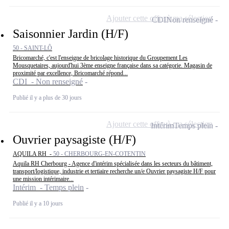
Ajouter cette offre à ma sélection
CDI
Non renseigné
Saisonnier Jardin (H/F)
50 - SAINT-LÔ
Bricomarché, c'est l'enseigne de bricolage historique du Groupement Les
Mousquetaires, aujourd'hui 3ème enseigne française dans sa catégorie. Magasin de
proximité par excellence, Bricomarché répond...
CDI - Non renseigné
Publié il y a plus de 30 jours
Ajouter cette offre à ma sélection
Intérim
Temps plein
Ouvrier paysagiste (H/F)
AQUILA RH -
50 - CHERBOURG-EN-COTENTIN
Aquila RH Cherbourg - Agence d'intérim spécialisée dans les secteurs du bâtiment,
transport/logistique, industrie et tertiaire recherche un/e Ouvrier paysagiste H/F pour
une mission intérimaire...
Intérim - Temps plein
Publié il y a 10 jours