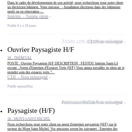
Dans le cadre du développement de son activité, nous recherchons pour notre client,
un électricien bâtiment. Votre mission : - Installation électrique dans des bâtiments
neufs ou en rénovation -...
Intérim - Temps plein
Publié il y a 28 jours
Ajouter cette offre à ma sélection
CDI
Non renseigné
Ouvrier Paysagiste H/F
50 - THÈREVAL
POSTE : Ouvrier Paysagiste H/F DESCRIPTION : FESTOU Intérim Saint-Lô
recrute - Agent d'Entretien d'Espaces Verts (H/F) Vous aimez travailler en plein air et
prendre soin des espaces verts ?...
CDI - Non renseigné
Publié aujourd'hui
Ajouter cette offre à ma sélection
Profession libérale
Non renseigné
Paysagiste (H/F)
50 - MONT-SAINT-MICHEL
Nous recherchons pour notre client un agent d'entretien paysagiste (H/F) sur le
secteur du Mont Saint Michel. Vos missions seront les suivantes : Entretien des