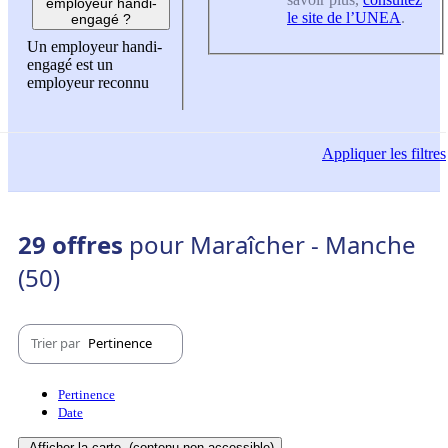
employeur handi-
le site de l’UNEA
.
engagé ?
Un employeur handi-
engagé est un
employeur reconnu
Appliquer
les filtres
29 offres
pour Maraîcher - Manche
(50)
Trier par
Pertinence
Pertinence
Date
Afficher la carte
(contenu non-accessible)