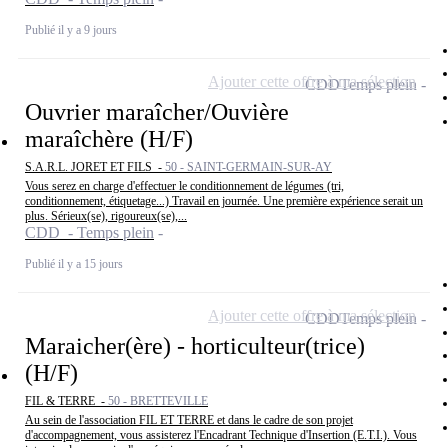
Publié il y a 9 jours
Ajouter cette offre à ma sélection
CDD
Temps plein
Ouvrier maraîcher/Ouvière
maraîchère (H/F)
S.A.R.L. JORET ET FILS -
50 - SAINT-GERMAIN-SUR-AY
Vous serez en charge d'effectuer le conditionnement de légumes (tri,
conditionnement, étiquetage...) Travail en journée. Une première expérience serait un
plus. Sérieux(se), rigoureux(se),...
CDD - Temps plein
Publié il y a 15 jours
Ajouter cette offre à ma sélection
CDD
Temps plein
Maraicher(ère) - horticulteur(trice)
(H/F)
FIL & TERRE -
50 - BRETTEVILLE
Au sein de l'association FIL ET TERRE et dans le cadre de son projet
d'accompagnement, vous assisterez l'Encadrant Technique d'Insertion (E.T.I.). Vous