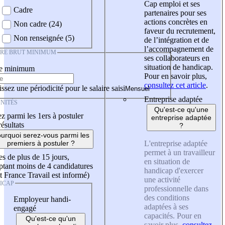
Cap emploi et ses
Cadre
partenaires pour ses
actions concrètes en
Non cadre (24)
faveur du recrutement,
Non renseignée (5)
de l’intégration et de
l’accompagnement de
IRE BRUT MINIMUM
ses collaborateurs en
situation de handicap.
re minimum
Pour en savoir plus,
consultez cet article
.
ssez une périodicité pour le salaire saisi
Entreprise adaptée
NITÉS
Qu'est-ce qu'une
z parmi les 1ers à postuler
entreprise adaptée
résultats
?
urquoi serez-vous parmi les
L'entreprise adaptée
premiers à postuler ?
permet à un travailleur
es de plus de 15 jours,
en situation de
tant moins de 4 candidatures
handicap d'exercer
t France Travail est informé)
une activité
ICAP
professionnelle dans
des conditions
Employeur handi-
adaptées à ses
engagé
capacités. Pour en
Qu'est-ce qu'un
savoir plus,
consultez