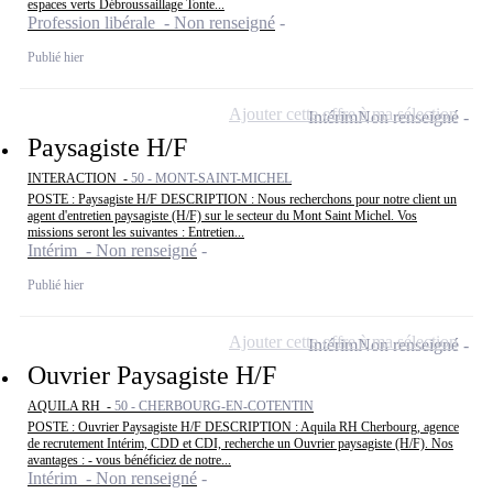
espaces verts Débroussaillage Tonte...
Profession libérale - Non renseigné
Publié hier
Ajouter cette offre à ma sélection
Intérim
Non renseigné
Paysagiste H/F
INTERACTION -
50 - MONT-SAINT-MICHEL
POSTE : Paysagiste H/F DESCRIPTION : Nous recherchons pour notre client un
agent d'entretien paysagiste (H/F) sur le secteur du Mont Saint Michel. Vos
missions seront les suivantes : Entretien...
Intérim - Non renseigné
Publié hier
Ajouter cette offre à ma sélection
Intérim
Non renseigné
Ouvrier Paysagiste H/F
AQUILA RH -
50 - CHERBOURG-EN-COTENTIN
POSTE : Ouvrier Paysagiste H/F DESCRIPTION : Aquila RH Cherbourg, agence
de recrutement Intérim, CDD et CDI, recherche un Ouvrier paysagiste (H/F). Nos
avantages : - vous bénéficiez de notre...
Intérim - Non renseigné