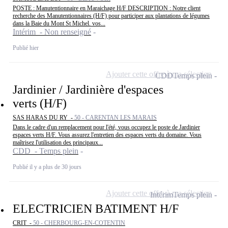
POSTE : Manutentionnaire en Maraichage H/F DESCRIPTION : Notre client
recherche des Manutentionnaires (H/F) pour participer aux plantations de légumes
dans la Baie du Mont St Michel. vos...
Intérim - Non renseigné
Publié hier
Ajouter cette offre à ma sélection
CDD
Temps plein
Jardinier / Jardinière d'espaces
verts (H/F)
SAS HARAS DU RY -
50 - CARENTAN LES MARAIS
Dans le cadre d'un remplacement pour l'été, vous occupez le poste de Jardinier
espaces verts H/F. Vous assurez l'entretien des espaces verts du domaine. Vous
maîtrisez l'utilisation des principaux...
CDD - Temps plein
Publié il y a plus de 30 jours
Ajouter cette offre à ma sélection
Intérim
Temps plein
ELECTRICIEN BATIMENT H/F
CRIT -
50 - CHERBOURG-EN-COTENTIN