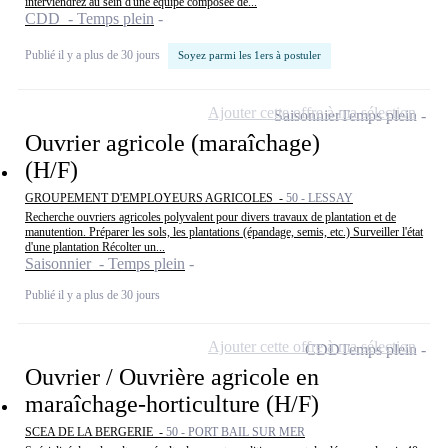
interviendrez au sein d'une équipe composée de...
CDD - Temps plein
Publié il y a plus de 30 jours
Soyez parmi les 1ers à postuler
Ajouter cette offre à ma sélection
Saisonnier
Temps plein
Ouvrier agricole (maraîchage)
(H/F)
GROUPEMENT D'EMPLOYEURS AGRICOLES -
50 - LESSAY
Recherche ouvriers agricoles polyvalent pour divers travaux de plantation et de
manutention. Préparer les sols, les plantations (épandage, semis, etc.) Surveiller l'état
d'une plantation Récolter un...
Saisonnier - Temps plein
Publié il y a plus de 30 jours
Ajouter cette offre à ma sélection
CDD
Temps plein
Ouvrier / Ouvrière agricole en
maraîchage-horticulture (H/F)
SCEA DE LA BERGERIE -
50 - PORT BAIL SUR MER