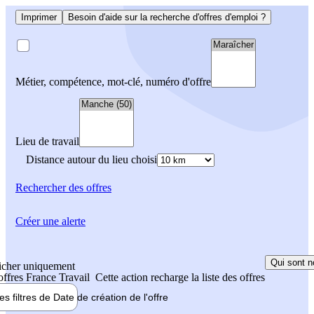
Imprimer
Besoin d'aide sur la recherche d'offres d'emploi ?
Métier, compétence, mot-clé, numéro d'offre
Lieu de travail
Distance autour du lieu choisi
Rechercher
des offres
Créer une alerte
Qui sont n
icher uniquement
 offres France Travail
Cette action recharge la liste des offres
les filtres de
Date de création
de l'offre