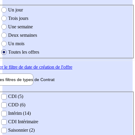
e création de l'offre
Un jour
Trois jours
Une semaine
Deux semaines
Un mois
Toutes les offres
er
le filtre de date de création de l'offre
les filtres de types de
Contrat
de contrat
CDI (5)
CDD (6)
Intérim (14)
CDI Intérimaire
Saisonnier (2)