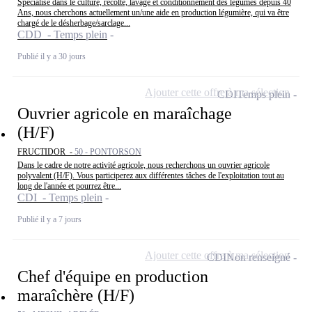
Spécialisé dans le culture, récolte, lavage et conditionnement des légumes depuis 40
Ans, nous cherchons actuellement un/une aide en production légumière, qui va être
chargé de le désherbage/sarclage...
CDD - Temps plein
Publié il y a 30 jours
Ajouter cette offre à ma sélection
CDI
Temps plein
Ouvrier agricole en maraîchage
(H/F)
FRUCTIDOR -
50 - PONTORSON
Dans le cadre de notre activité agricole, nous recherchons un ouvrier agricole
polyvalent (H/F). Vous participerez aux différentes tâches de l'exploitation tout au
long de l'année et pourrez être...
CDI - Temps plein
Publié il y a 7 jours
Ajouter cette offre à ma sélection
CDI
Non renseigné
Chef d'équipe en production
maraîchère (H/F)