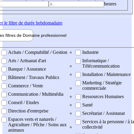
heures
er
le filtre de durée hebdomadaire
les filtres de
Domaine pro
fessionnel
ne professionel
Achats / Comptabilité / Gestion
Industrie
Arts / Artisanat d'art
Informatique /
Télécommunication
Banque / Assurance
Installation / Maintenance
Bâtiment / Travaux Publics
Marketing / Stratégie
Commerce / Vente
commerciale
Communication / Multimédia
Ressources Humaines
Conseil / Etudes
Santé
Direction d'entreprise
Secrétariat / Assistanat
Espaces verts et naturels /
Services à la personne / à l
Agriculture / Pêche / Soins aux
collectivité
animaux