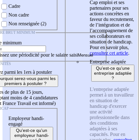
Cap emploi et ses
Cadre
partenaires pour ses
actions concrètes en
Non cadre
faveur du recrutement,
Non renseignée (2)
de l’intégration et de
l’accompagnement de
IRE BRUT MINIMUM
ses collaborateurs en
situation de handicap.
re minimum
Pour en savoir plus,
consultez cet article
.
ssez une périodicité pour le salaire saisi
Entreprise adaptée
NITÉS
Qu'est-ce qu'une
z parmi les 1ers à postuler
entreprise adaptée
?
urquoi serez-vous parmi les
premiers à postuler ?
L'entreprise adaptée
es de plus de 15 jours,
permet à un travailleur
tant moins de 4 candidatures
en situation de
t France Travail est informé)
handicap d'exercer
ICAP
une activité
professionnelle dans
Employeur handi-
des conditions
engagé
adaptées à ses
Qu'est-ce qu'un
capacités. Pour en
employeur handi-
savoir plus,
consultez