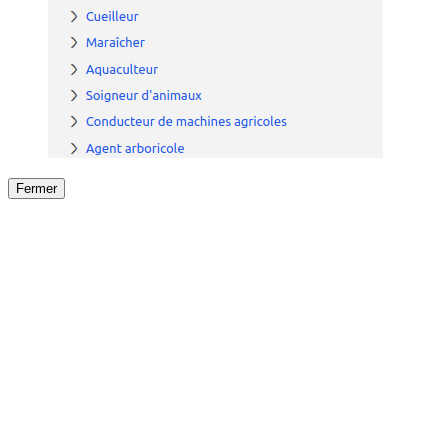
Fermer
Fermer
le détail de l'offre
/
Offre
sur
Offre précéden