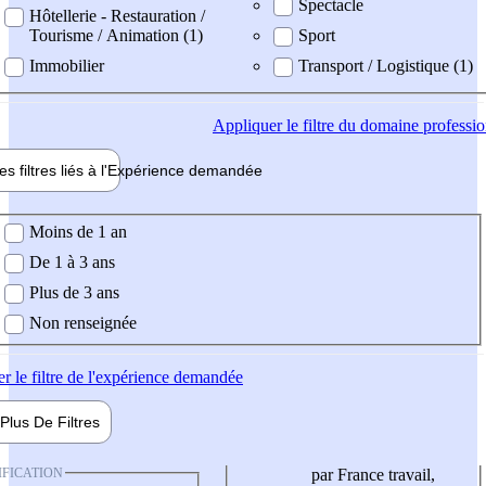
Spectacle
Hôtellerie - Restauration /
Tourisme / Animation (1)
Sport
Immobilier
Transport / Logistique (1)
Appliquer
le filtre du domaine professi
es filtres liés à l'
Expérience
demandée
ience demandée
Moins de 1 an
De 1 à 3 ans
Plus de 3 ans
Non renseignée
er
le filtre de l'expérience demandée
Plus De
Filtres
IFICATION
par France travail,