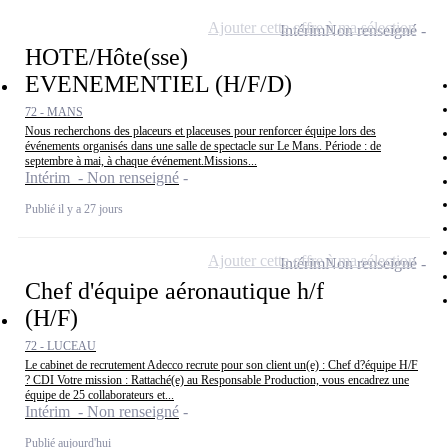
Ajouter cette offre à ma sélection
Intérim
Non renseigné
HOTE/Hôte(sse)
EVENEMENTIEL (H/F/D)
72 - MANS
Nous recherchons des placeurs et placeuses pour renforcer équipe lors des
événements organisés dans une salle de spectacle sur Le Mans. Période : de
septembre à mai, à chaque événement.Missions...
Intérim - Non renseigné
Publié il y a 27 jours
Ajouter cette offre à ma sélection
Intérim
Non renseigné
Chef d'équipe aéronautique h/f
(H/F)
72 - LUCEAU
Le cabinet de recrutement Adecco recrute pour son client un(e) : Chef d?équipe H/F
? CDI Votre mission : Rattaché(e) au Responsable Production, vous encadrez une
équipe de 25 collaborateurs et...
Intérim - Non renseigné
Publié aujourd'hui