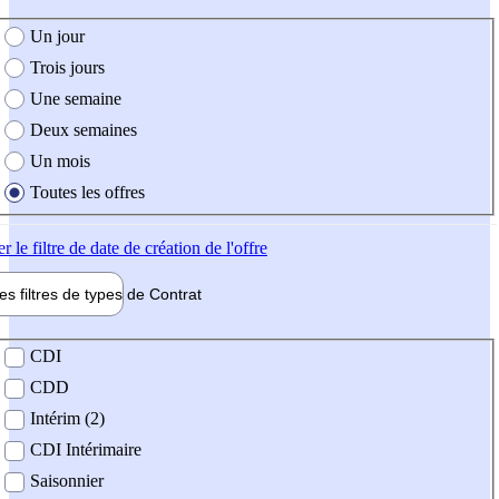
e création de l'offre
Un jour
Trois jours
Une semaine
Deux semaines
Un mois
Toutes les offres
er
le filtre de date de création de l'offre
les filtres de types de
Contrat
de contrat
CDI
CDD
Intérim (2)
CDI Intérimaire
Saisonnier