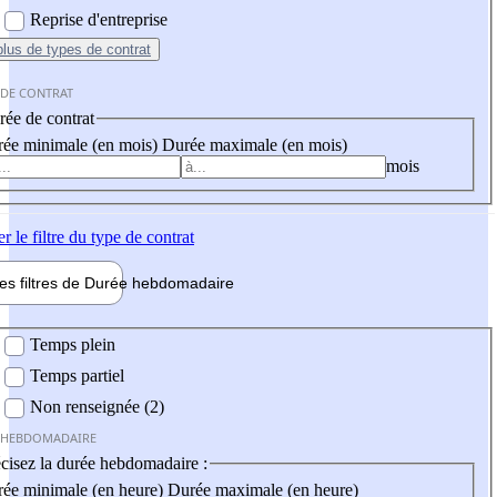
Reprise d'entreprise
plus
de types de contrat
 DE CONTRAT
ée de contrat
ée minimale (en mois)
Durée maximale (en mois)
mois
er
le filtre du type de contrat
les filtres de
Durée hebdo
madaire
 hebdomadaire
Temps plein
Temps partiel
Non renseignée (2)
 HEBDOMADAIRE
cisez la durée hebdomadaire :
ée minimale (en heure)
Durée maximale (en heure)