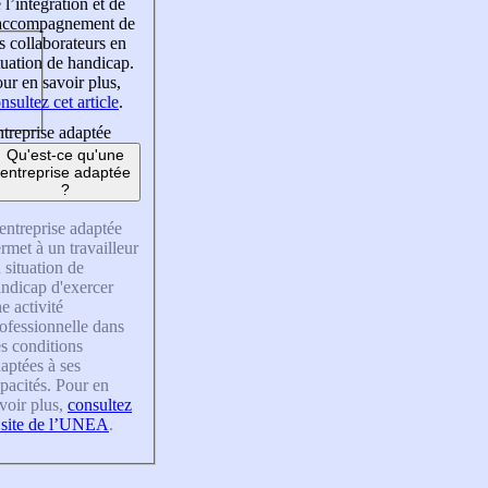
 l’intégration et de
’accompagnement de
s collaborateurs en
tuation de handicap.
ur en savoir plus,
nsultez cet article
.
treprise adaptée
Qu'est-ce qu'une
entreprise adaptée
?
entreprise adaptée
rmet à un travailleur
 situation de
ndicap d'exercer
e activité
ofessionnelle dans
s conditions
aptées à ses
pacités. Pour en
voir plus,
consultez
 site de l’UNEA
.