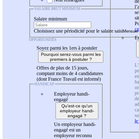
de
l
SALAIRE BRUT MINIMUM
se
si
Salaire minimum
Po
co
Choisissez une périodicité pour le salaire saisi
En
OPPORTUNITÉS
Soyez parmi les 1ers à postuler
Pourquoi serez-vous parmi les
premiers à postuler ?
L'
Offres de plus de 15 jours,
pe
comptant moins de 4 candidatures
en
(dont France Travail est informé)
ha
HANDICAP
un
pr
Employeur handi-
de
engagé
ad
Qu'est-ce qu'un
ca
employeur handi-
sa
engagé ?
le
Un employeur handi-
engagé est un
employeur reconnu