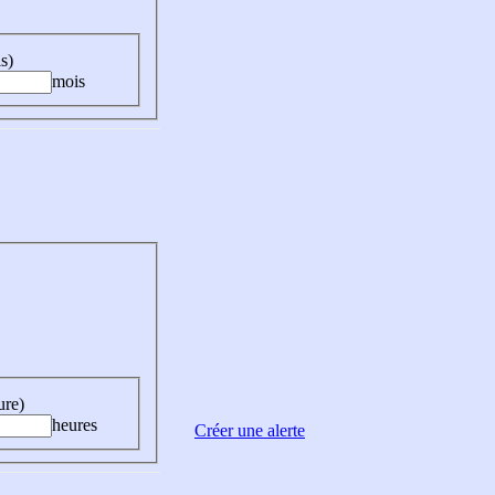
s)
mois
ure)
heures
Créer une alerte