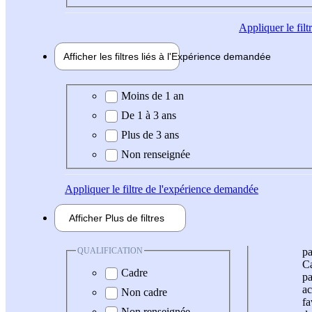
Appliquer
le fil
Afficher les filtres liés à l'
Expérience
demandée
Expérience demandée
Moins de 1 an
De 1 à 3 ans
Plus de 3 ans
Non renseignée
Appliquer
le filtre de l'expérience demandée
Afficher
Plus de
filtres
QUALIFICATION
pa
Ca
Cadre
pa
ac
Non cadre
fa
Non renseignée