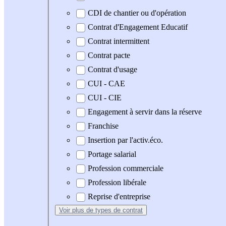
CDI de chantier ou d'opération
Contrat d'Engagement Educatif
Contrat intermittent
Contrat pacte
Contrat d'usage
CUI - CAE
CUI - CIE
Engagement à servir dans la réserve
Franchise
Insertion par l'activ.éco.
Portage salarial
Profession commerciale
Profession libérale
Reprise d'entreprise
Voir plus
de types de contrat