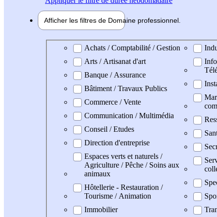
Appliquer
le filtre de durée hebdomadaire
Afficher les filtres de
Domaine pro
fessionnel
Domaine professionel
Achats / Comptabilité / Gestion
Indu
Arts / Artisanat d'art
Info
Tél
Banque / Assurance
Inst
Bâtiment / Travaux Publics
Mark
Commerce / Vente
com
Communication / Multimédia
Res
Conseil / Etudes
San
Direction d'entreprise
Secr
Espaces verts et naturels /
Serv
Agriculture / Pêche / Soins aux
coll
animaux
Spe
Hôtellerie - Restauration /
Tourisme / Animation
Spo
Immobilier
Tran