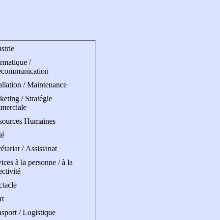
strie
rmatique /
écommunication
allation / Maintenance
eting / Stratégie
merciale
sources Humaines
té
étariat / Assistanat
ices à la personne / à la
ectivité
ctacle
rt
sport / Logistique