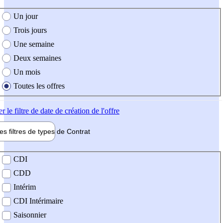
e création de l'offre
Un jour
Trois jours
Une semaine
Deux semaines
Un mois
Toutes les offres
er
le filtre de date de création de l'offre
les filtres de types de
Contrat
de contrat
CDI
CDD
Intérim
CDI Intérimaire
Saisonnier