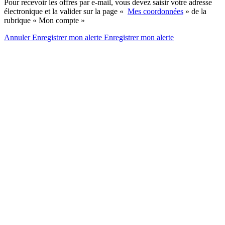
Pour recevoir les offres par e-mail, vous devez saisir votre adresse
électronique et la valider sur la page «
Mes coordonnées
» de la
rubrique « Mon compte »
Annuler
Enregistrer mon alerte
Enregistrer
mon alerte