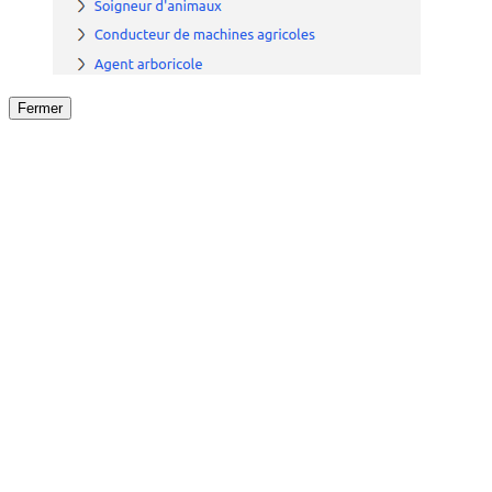
Fermer
Fermer
le détail de l'offre
/
Offre
sur
Offre précéden