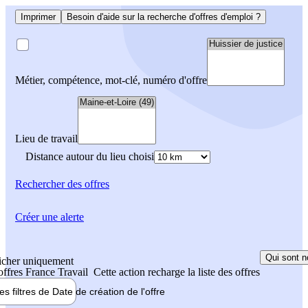
Imprimer
Besoin d'aide sur la recherche d'offres d'emploi ?
Métier, compétence, mot-clé, numéro d'offre
Lieu de travail
Distance autour du lieu choisi
Rechercher
des offres
Créer une alerte
Qui sont n
icher uniquement
 offres France Travail
Cette action recharge la liste des offres
les filtres de
Date de création
de l'offre