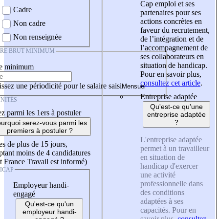
Cap emploi et ses
Cadre
partenaires pour ses
actions concrètes en
Non cadre
faveur du recrutement,
Non renseignée
de l’intégration et de
l’accompagnement de
IRE BRUT MINIMUM
ses collaborateurs en
situation de handicap.
re minimum
Pour en savoir plus,
consultez cet article
.
ssez une périodicité pour le salaire saisi
Entreprise adaptée
NITÉS
Qu'est-ce qu'une
z parmi les 1ers à postuler
entreprise adaptée
?
urquoi serez-vous parmi les
premiers à postuler ?
L'entreprise adaptée
es de plus de 15 jours,
permet à un travailleur
tant moins de 4 candidatures
en situation de
t France Travail est informé)
handicap d'exercer
ICAP
une activité
professionnelle dans
Employeur handi-
des conditions
engagé
adaptées à ses
Qu'est-ce qu'un
capacités. Pour en
employeur handi-
savoir plus,
consultez