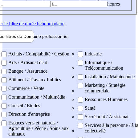
heures
er
le filtre de durée hebdomadaire
les filtres de
Domaine pro
fessionnel
ne professionel
Achats / Comptabilité / Gestion
Industrie
Arts / Artisanat d'art
Informatique /
Télécommunication
Banque / Assurance
Installation / Maintenance
Bâtiment / Travaux Publics
Marketing / Stratégie
Commerce / Vente
commerciale
Communication / Multimédia
Ressources Humaines
Conseil / Etudes
Santé
Direction d'entreprise
Secrétariat / Assistanat
Espaces verts et naturels /
Services à la personne / à l
Agriculture / Pêche / Soins aux
collectivité
animaux