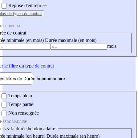
Reprise d'entreprise
plus
de types de contrat
 DE CONTRAT
ée de contrat
ée minimale (en mois)
Durée maximale (en mois)
mois
er
le filtre du type de contrat
les filtres de
Durée hebdo
madaire
 hebdomadaire
Temps plein
Temps partiel
Non renseignée
 HEBDOMADAIRE
cisez la durée hebdomadaire :
ée minimale (en heure)
Durée maximale (en heure)