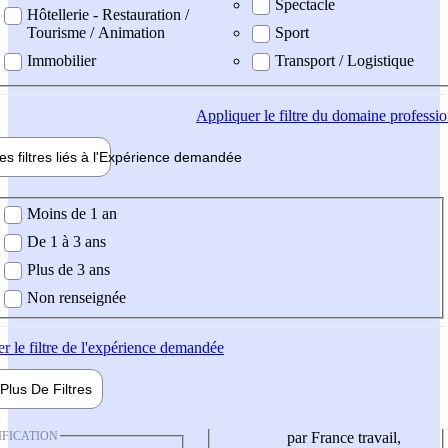
Spectacle
Hôtellerie - Restauration /
Tourisme / Animation
Sport
Immobilier
Transport / Logistique
Appliquer
le filtre du domaine professi
es filtres liés à l'
Expérience
demandée
ience demandée
Moins de 1 an
De 1 à 3 ans
Plus de 3 ans
Non renseignée
er
le filtre de l'expérience demandée
Plus De
Filtres
IFICATION
par France travail,