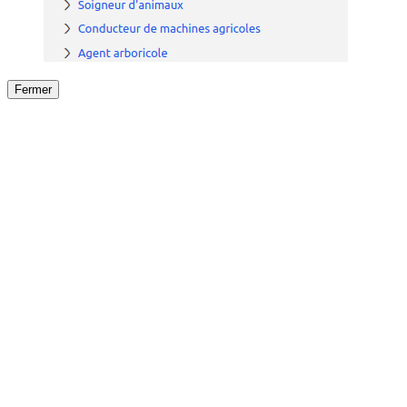
Fermer
Fermer
le détail de l'offre
/
Offre
sur
Offre précéden