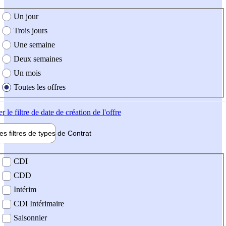
e création de l'offre
Un jour
Trois jours
Une semaine
Deux semaines
Un mois
Toutes les offres
er
le filtre de date de création de l'offre
les filtres de types de
Contrat
de contrat
CDI
CDD
Intérim
CDI Intérimaire
Saisonnier