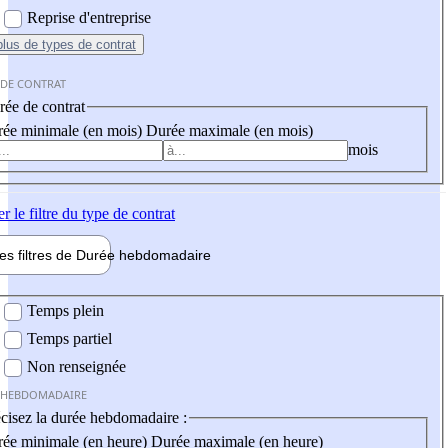
Reprise d'entreprise
plus
de types de contrat
 DE CONTRAT
ée de contrat
ée minimale (en mois)
Durée maximale (en mois)
mois
er
le filtre du type de contrat
les filtres de
Durée hebdo
madaire
 hebdomadaire
Temps plein
Temps partiel
Non renseignée
 HEBDOMADAIRE
cisez la durée hebdomadaire :
ée minimale (en heure)
Durée maximale (en heure)