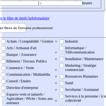
heures
er
le filtre de durée hebdomadaire
les filtres de
Domaine pro
fessionnel
ne professionel
Achats / Comptabilité / Gestion
Industrie
Arts / Artisanat d'art
Informatique /
Télécommunication
Banque / Assurance
Installation / Maintenance
Bâtiment / Travaux Publics
Marketing / Stratégie
Commerce / Vente
commerciale
Communication / Multimédia
Ressources Humaines
Conseil / Etudes
Santé
Direction d'entreprise
Secrétariat / Assistanat
Espaces verts et naturels /
Services à la personne / à l
Agriculture / Pêche / Soins aux
collectivité
animaux