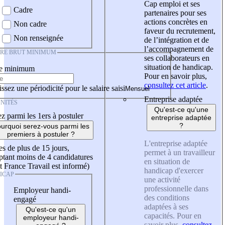
Cap emploi et ses
Cadre
partenaires pour ses
actions concrètes en
Non cadre
faveur du recrutement,
Non renseignée
de l’intégration et de
l’accompagnement de
IRE BRUT MINIMUM
ses collaborateurs en
situation de handicap.
re minimum
Pour en savoir plus,
consultez cet article
.
ssez une périodicité pour le salaire saisi
Entreprise adaptée
NITÉS
Qu'est-ce qu'une
z parmi les 1ers à postuler
entreprise adaptée
?
urquoi serez-vous parmi les
premiers à postuler ?
L'entreprise adaptée
es de plus de 15 jours,
permet à un travailleur
tant moins de 4 candidatures
en situation de
t France Travail est informé)
handicap d'exercer
ICAP
une activité
professionnelle dans
Employeur handi-
des conditions
engagé
adaptées à ses
Qu'est-ce qu'un
capacités. Pour en
employeur handi-
savoir plus,
consultez