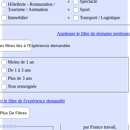
Spectacle
Hôtellerie - Restauration /
Tourisme / Animation
Sport
Immobilier
Transport / Logistique
Appliquer
le filtre du domaine professi
es filtres liés à l'
Expérience
demandée
ience demandée
Moins de 1 an
De 1 à 3 ans
Plus de 3 ans
Non renseignée
er
le filtre de l'expérience demandée
Plus De
Filtres
IFICATION
par France travail,