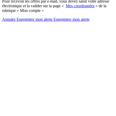
Pour recevoir les offres par e-mail, vous devez saisir votre adresse
électronique et la valider sur la page «
Mes coordonnées
» de la
rubrique « Mon compte »
Annuler
Enregistrer mon alerte
Enregistrer
mon alerte