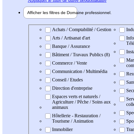
Appliquer
le filtre de durée hebdomadaire
Afficher les filtres de
Domaine pro
fessionnel
Domaine professionel
Achats / Comptabilité / Gestion
Indu
Arts / Artisanat d'art
Info
Tél
Banque / Assurance
Inst
Bâtiment / Travaux Publics (8)
Mark
Commerce / Vente
com
Communication / Multimédia
Res
Conseil / Etudes
San
Direction d'entreprise
Secr
Espaces verts et naturels /
Serv
Agriculture / Pêche / Soins aux
coll
animaux
Spe
Hôtellerie - Restauration /
Tourisme / Animation
Spo
Immobilier
Tran