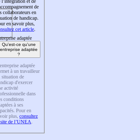
 l’intégration et de
’accompagnement de
s collaborateurs en
tuation de handicap.
ur en savoir plus,
nsultez cet article
.
treprise adaptée
Qu'est-ce qu'une
entreprise adaptée
?
entreprise adaptée
rmet à un travailleur
 situation de
ndicap d'exercer
e activité
ofessionnelle dans
s conditions
aptées à ses
pacités. Pour en
voir plus,
consultez
 site de l’UNEA
.