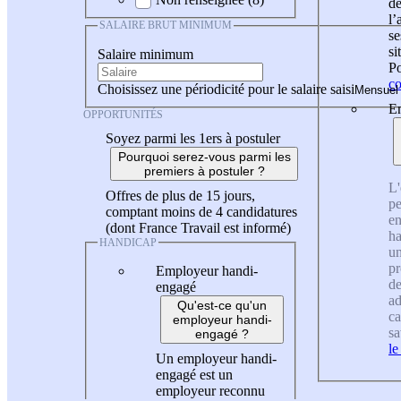
de
l
SALAIRE BRUT MINIMUM
se
si
Salaire minimum
Po
co
Choisissez une périodicité pour le salaire saisi
En
OPPORTUNITÉS
Soyez parmi les 1ers à postuler
Pourquoi serez-vous parmi les
premiers à postuler ?
L'
Offres de plus de 15 jours,
pe
comptant moins de 4 candidatures
en
(dont France Travail est informé)
ha
HANDICAP
un
pr
Employeur handi-
de
engagé
ad
Qu'est-ce qu'un
ca
employeur handi-
sa
engagé ?
le
Un employeur handi-
engagé est un
employeur reconnu