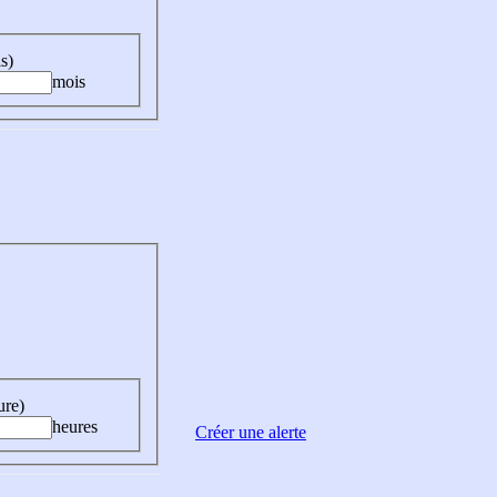
s)
mois
ure)
heures
Créer une alerte