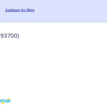
Appliquer
les filtres
(93700)