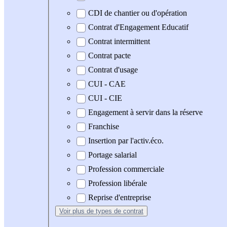
CDI de chantier ou d'opération
Contrat d'Engagement Educatif
Contrat intermittent
Contrat pacte
Contrat d'usage
CUI - CAE
CUI - CIE
Engagement à servir dans la réserve
Franchise
Insertion par l'activ.éco.
Portage salarial
Profession commerciale
Profession libérale
Reprise d'entreprise
Voir plus
de types de contrat