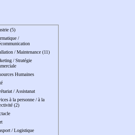
strie (5)
rmatique /
écommunication
allation / Maintenance (11)
eting / Stratégie
merciale
sources Humaines
té
étariat / Assistanat
ices à la personne / à la
ectivité (2)
ctacle
rt
sport / Logistique