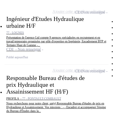
Ajouter cette offre à ma sélection
CDI
Non renseigné
Ingénieur d'Etudes Hydraulique
urbaine H/F
77 - LOGNES
Présentation de l'agence Ltd compte 9 agences spécialisées en recrutement et en
travail temporaire organisées par pôle d'expertise en Ingénierie, Encadrement BTP et
Tertiaire Haut de Gamme -...
CDI - Non renseigné
Publié aujourd'hui
Ajouter cette offre à ma sélection
CDI
Non renseigné
Responsable Bureau d'études de
prix Hydraulique et
Assainissement HF (H/F)
PROFILA -
77 - PONTAULT-COMBAULT
Nous recherchons pour notre client, un(e) Responsable Bureau d'études de prix en
Hydraulique et Assainissement. Vos missions : - - Encadrer et accompagner l'équipe
du Bureau d'Études dans la...