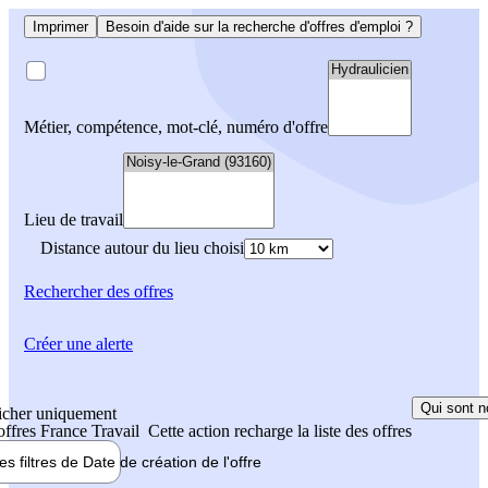
Imprimer
Besoin d'aide sur la recherche d'offres d'emploi ?
Métier, compétence, mot-clé, numéro d'offre
Lieu de travail
Distance autour du lieu choisi
Rechercher
des offres
Créer une alerte
Qui sont n
icher uniquement
 offres France Travail
Cette action recharge la liste des offres
les filtres de
Date de création
de l'offre