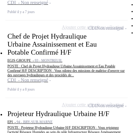
CDI - Non renseigné
Publié il y a 7 jours
Ajouter cette offre à ma sélection
CDI
Non renseigné
Chef de Projet Hydraulique
Urbaine Assainissement et Eau
Potable Confirmé H/F
EGIS GROUPE -
93 - MONTREUIL
POSTE : Chef de Projet Hydraulique Urbaine Assainissement et Eau Potable
Confirmé H/F DESCRIPTION : Vous pilotez des missions de maîtrise d'oeuvre sur
des ouvrages hydrauliques et des procédés de...
CDI - Non renseigné
Publié il y a 8 jours
Ajouter cette offre à ma sélection
CDI
Non renseigné
Projeteur Hydraulique Urbaine H/F
EPI -
94 - BRY-SUR-MARNE
POSTE : Projeteur Hydraulique Urbaine H/F DESCRIPTION : Vous rejoignez
l'activité Réseaux Humides au sein du pôle Infrastructure Réseaux Aménagement