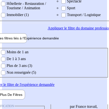
Spectacle
Hôtellerie - Restauration /
Tourisme / Animation
Sport
Immobilier (1)
Transport / Logistique
Appliquer
le filtre du domaine professi
es filtres liés à l'
Expérience
demandée
ience demandée
Moins de 1 an
De 1 à 3 ans
Plus de 3 ans (3)
Non renseignée (5)
er
le filtre de l'expérience demandée
Plus De
Filtres
IFICATION
par France travail,