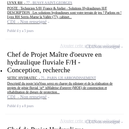
LYNX RH -
77 - BUSSY-SAINT-GEORGES
POSTE : Technicien SAV France & Atelier - Solutions Hydrauliques H/F
DESCRIPTION : Les solutions hydrauliques sont votre terrain de jeu ? Parlons en !
Lynx RH Serris-Marne la Vallée (77), cabinet...
CDI - Non renseigné
Publié il y a 5 jours
Ajouter cette offre à ma sélection
CDI
Non renseigné
Chef de Projet Maître d'oeuvre en
hydraulique fluviale F/H -
Conception, recherche
SETEC HYDRATEC -
75 - PARIS 12E ARRONDISSEMENT
Descriptif du poste:\n\nVous serez en charge du pilotage et de la réalisation de
projets de génie fluvial :\n* \nMaîtrise d'oeuvre (MOE) de construction et
réhabilitation de digues de protection...
CDI - Non renseigné
Publié il y a 8 jours
Ajouter cette offre à ma sélection
CDI
Non renseigné