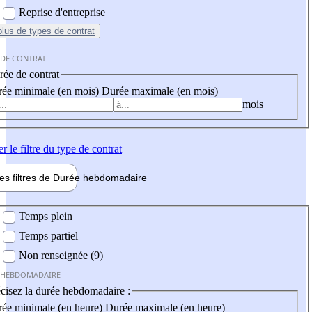
Reprise d'entreprise
plus
de types de contrat
 DE CONTRAT
ée de contrat
ée minimale (en mois)
Durée maximale (en mois)
mois
er
le filtre du type de contrat
les filtres de
Durée hebdo
madaire
 hebdomadaire
Temps plein
Temps partiel
Non renseignée (9)
 HEBDOMADAIRE
cisez la durée hebdomadaire :
ée minimale (en heure)
Durée maximale (en heure)