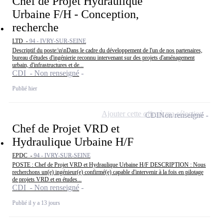
Chef de Projet Hydraulique
Urbaine F/H - Conception,
recherche
LTD -
94 - IVRY-SUR-SEINE
Descriptif du poste:\n\nDans le cadre du développement de l'un de nos partenaires,
bureau d'études d'ingénierie reconnu intervenant sur des projets d'aménagement
urbain, d'infrastructures et de...
CDI - Non renseigné
Publié hier
Ajouter cette offre à ma sélection
CDI
Non renseigné
Chef de Projet VRD et
Hydraulique Urbaine H/F
EPDC -
94 - IVRY-SUR-SEINE
POSTE : Chef de Projet VRD et Hydraulique Urbaine H/F DESCRIPTION : Nous
recherchons un(e) ingénieur(e) confirmé(e) capable d'intervenir à la fois en pilotage
de projets VRD et en études...
CDI - Non renseigné
Publié il y a 13 jours