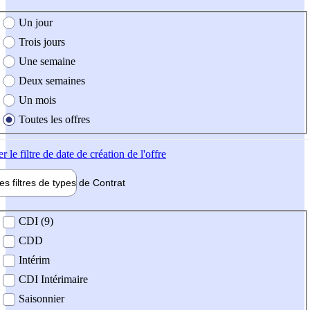
e création de l'offre
Un jour
Trois jours
Une semaine
Deux semaines
Un mois
Toutes les offres
er
le filtre de date de création de l'offre
les filtres de types de
Contrat
de contrat
CDI (9)
CDD
Intérim
CDI Intérimaire
Saisonnier