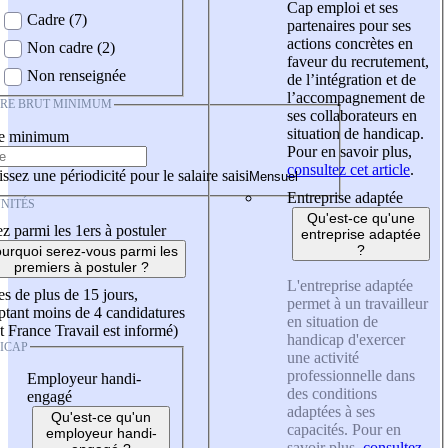
Cap emploi et ses
Cadre (7)
partenaires pour ses
actions concrètes en
Non cadre (2)
faveur du recrutement,
Non renseignée
de l’intégration et de
l’accompagnement de
IRE BRUT MINIMUM
ses collaborateurs en
situation de handicap.
re minimum
Pour en savoir plus,
consultez cet article
.
ssez une périodicité pour le salaire saisi
Entreprise adaptée
NITÉS
Qu'est-ce qu'une
z parmi les 1ers à postuler
entreprise adaptée
?
urquoi serez-vous parmi les
premiers à postuler ?
L'entreprise adaptée
es de plus de 15 jours,
permet à un travailleur
tant moins de 4 candidatures
en situation de
t France Travail est informé)
handicap d'exercer
ICAP
une activité
professionnelle dans
Employeur handi-
des conditions
engagé
adaptées à ses
Qu'est-ce qu'un
capacités. Pour en
employeur handi-
savoir plus,
consultez