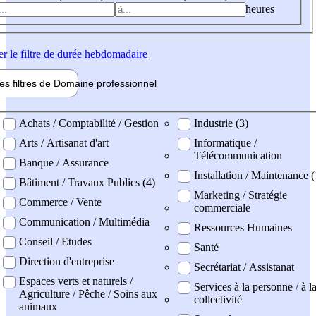
heures
er
le filtre de durée hebdomadaire
les filtres de
Domaine pro
fessionnel
ne professionel
Achats / Comptabilité / Gestion
Industrie (3)
Arts / Artisanat d'art
Informatique /
Télécommunication
Banque / Assurance
Installation / Maintenance (
Bâtiment / Travaux Publics (4)
Marketing / Stratégie
Commerce / Vente
commerciale
Communication / Multimédia
Ressources Humaines
Conseil / Etudes
Santé
Direction d'entreprise
Secrétariat / Assistanat
Espaces verts et naturels /
Services à la personne / à l
Agriculture / Pêche / Soins aux
collectivité
animaux