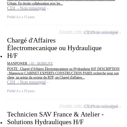
Urbain. En étroite collaboration avec les...
CDI - Non renseigné
Publié il y a 15 jours
Ajouter cette offre à ma sélection
CDI
Non renseigné
Chargé d'Affaires
Électromecanique ou Hydraulique
H/F
MANPOWER -
93 - BOBIGNY
POSTE : Chargé d'Affaires Électromecanique ou Hydraulique H/F DESCRIPTION
: Manpower CABINET EXPERTS CONSTRUCTION PARIS recherche pour son
client, un acteur du secteur du BTP, un Chargé d'affaires...
CDI - Non renseigné
Publié il y a 19 jours
Ajouter cette offre à ma sélection
CDI
Non renseigné
Technicien SAV France & Atelier -
Solutions Hydrauliques H/F