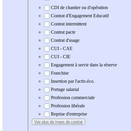
CDI de chantier ou d'opération
Contrat d'Engagement Educatif
Contrat intermittent
Contrat pacte
Contrat d'usage
CUI - CAE
CUI - CIE
Engagement à servir dans la réserve
Franchise
Insertion par l'activ.éco.
Portage salarial
Profession commerciale
Profession libérale
Reprise d'entreprise
Voir plus
de types de contrat