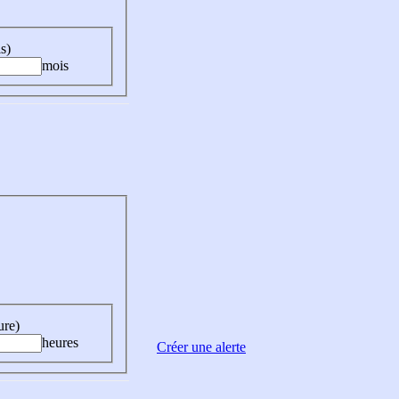
s)
mois
ure)
heures
Créer une alerte