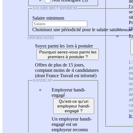
de
l
SALAIRE BRUT MINIMUM
se
si
Salaire minimum
Po
co
Choisissez une périodicité pour le salaire saisi
En
OPPORTUNITÉS
Soyez parmi les 1ers à postuler
Pourquoi serez-vous parmi les
premiers à postuler ?
L'
Offres de plus de 15 jours,
pe
comptant moins de 4 candidatures
en
(dont France Travail est informé)
ha
HANDICAP
un
pr
Employeur handi-
de
engagé
ad
Qu'est-ce qu'un
ca
employeur handi-
sa
engagé ?
le
Un employeur handi-
engagé est un
employeur reconnu