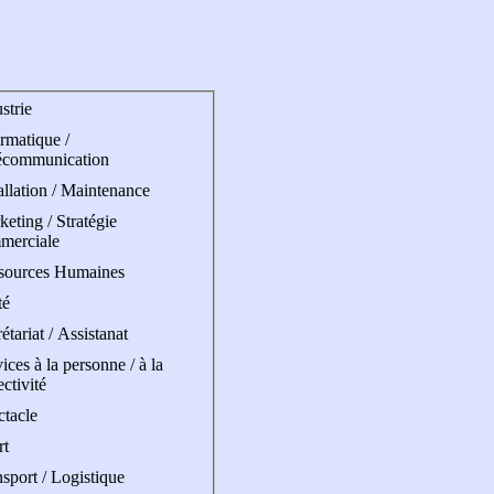
strie
rmatique /
écommunication
allation / Maintenance
eting / Stratégie
merciale
sources Humaines
té
étariat / Assistanat
ices à la personne / à la
ectivité
ctacle
rt
sport / Logistique