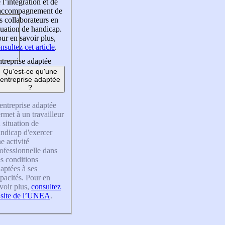
 l’intégration et de
’accompagnement de
s collaborateurs en
tuation de handicap.
ur en savoir plus,
nsultez cet article
.
treprise adaptée
Qu'est-ce qu'une
entreprise adaptée
?
entreprise adaptée
rmet à un travailleur
 situation de
ndicap d'exercer
e activité
ofessionnelle dans
s conditions
aptées à ses
pacités. Pour en
voir plus,
consultez
 site de l’UNEA
.