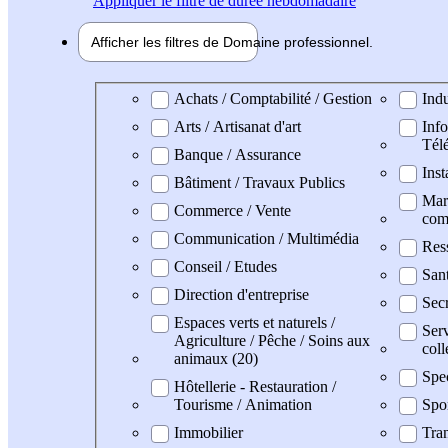
Appliquer
le filtre de durée hebdomadaire
Afficher les filtres de
Domaine pro
fessionnel
Domaine professionel
Achats / Comptabilité / Gestion
Indu
Arts / Artisanat d'art
Info
Tél
Banque / Assurance
Inst
Bâtiment / Travaux Publics
Mark
Commerce / Vente
com
Communication / Multimédia
Res
Conseil / Etudes
San
Direction d'entreprise
Secr
Espaces verts et naturels /
Serv
Agriculture / Pêche / Soins aux
coll
animaux (20)
Spe
Hôtellerie - Restauration /
Tourisme / Animation
Spo
Immobilier
Tran